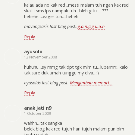
kalau ada no kak red ..mesti malam tuh ngan kak red
skali i sms lps nampak tuh…bleh gitu…. ???
hehehe….eager tuh….heheh
mayangsari´s last blog post..
g.a.n.g.g.u.a.n
Reply
ayusolo
12 November 2008
huhuhu…sy mmg tak dpt tgk mlm tu…luperrrrr…kalo
tak sure duk umah tunggu my diva…:)
ayusolo´s last blog post..
Mengimbau memori…
Reply
anak jati n9
1 October 2009
wahhh…tak sangka
belek blog kak red tujuh hari tujuh malam pun blm
tentu sudah….