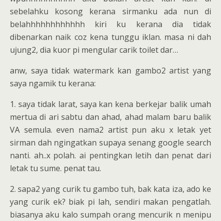
sebelahku kosong kerana sirmanku ada nun di
belahhhhhhhhhhhh kiri ku kerana dia tidak
dibenarkan naik coz kena tunggu iklan. masa ni dah
ujung2, dia kuor pi mengular carik toilet dar…
anw, saya tidak watermark kan gambo2 artist yang
saya ngamik tu kerana:
1. saya tidak larat, saya kan kena berkejar balik umah
mertua di ari sabtu dan ahad, ahad malam baru balik
VA semula. even nama2 artist pun aku x letak yet
sirman dah ngingatkan supaya senang google search
nanti. ah..x polah. ai pentingkan letih dan penat dari
letak tu sume. penat tau.
2. sapa2 yang curik tu gambo tuh, bak kata iza, ado ke
yang curik ek? biak pi lah, sendiri makan pengatlah.
biasanya aku kalo sumpah orang mencurik n menipu