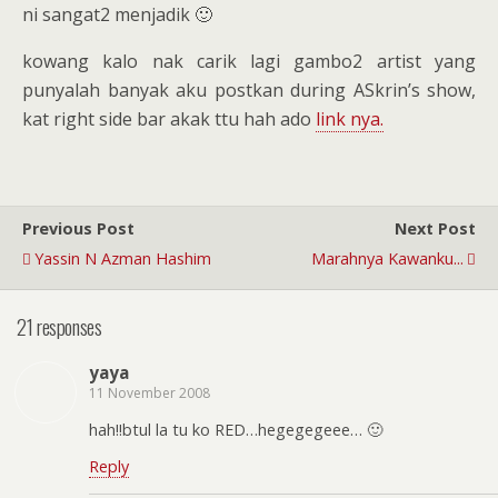
ni sangat2 menjadik 🙂
kowang kalo nak carik lagi gambo2 artist yang
punyalah banyak aku postkan during ASkrin’s show,
kat right side bar akak ttu hah ado
link nya.
Previous Post
Next Post
Yassin N Azman Hashim
Marahnya Kawanku...
21 responses
yaya
11 November 2008
hah!!btul la tu ko RED…hegegegeee… 🙂
Reply