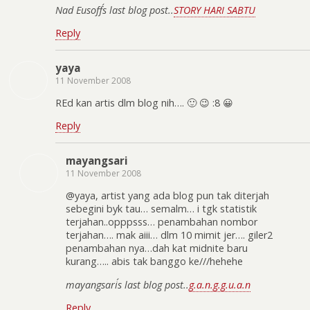
Nad Eusoff´s last blog post..
STORY HARI SABTU
Reply
yaya
11 November 2008
REd kan artis dlm blog nih…. 🙂 😉 :8 😀
Reply
mayangsari
11 November 2008
@yaya, artist yang ada blog pun tak diterjah
sebegini byk tau… semalm… i tgk statistik
terjahan..opppsss… penambahan nombor
terjahan…. mak aiii… dlm 10 mimit jer…. giler2
penambahan nya…dah kat midnite baru
kurang….. abis tak banggo ke///hehehe
mayangsari´s last blog post..
g.a.n.g.g.u.a.n
Reply