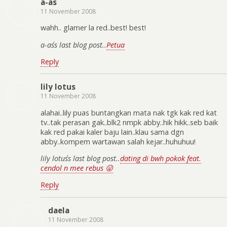
a-as
11 November 2008
wahh.. glamer la red..best! best!
a-as´s last blog post..
Petua
Reply
lily lotus
11 November 2008
alahai..lily puas buntangkan mata nak tgk kak red kat
tv..tak perasan gak..blk2 nmpk abby..hik hikk..seb baik
kak red pakai kaler baju lain..klau sama dgn
abby..kompem wartawan salah kejar..huhuhuu!
lily lotus´s last blog post..
dating di bwh pokok feat.
cendol n mee rebus 😛
Reply
daela
11 November 2008