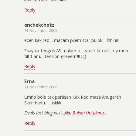
Reply
enchekchotz
11 November 2008
eceh kak red… macam pilem star pulok… hihihi!!
*saya x tengok AS malam tu…stuck kt opis my mom
till 1 am… tension gileeerrr!!! :-[)
Reply
Erna
11 November 2008
Cmno bole tak perasan Kak Red masa Anugerah
Skrin haritu…. iskkk
Erna´s last blog post..
Aku Bukan Untukmu..
Reply