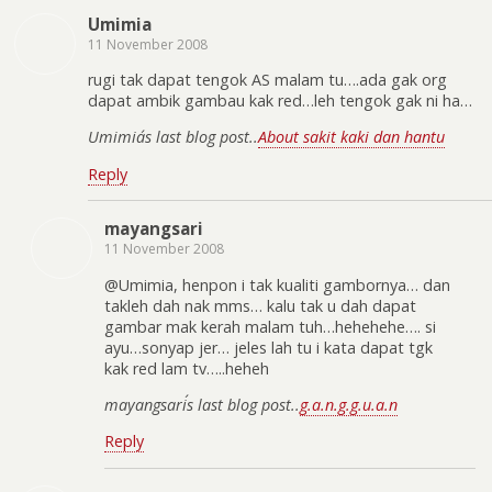
Umimia
11 November 2008
rugi tak dapat tengok AS malam tu….ada gak org
dapat ambik gambau kak red…leh tengok gak ni ha…
Umimia´s last blog post..
About sakit kaki dan hantu
Reply
mayangsari
11 November 2008
@Umimia, henpon i tak kualiti gambornya… dan
takleh dah nak mms… kalu tak u dah dapat
gambar mak kerah malam tuh…hehehehe…. si
ayu…sonyap jer… jeles lah tu i kata dapat tgk
kak red lam tv…..heheh
mayangsari´s last blog post..
g.a.n.g.g.u.a.n
Reply