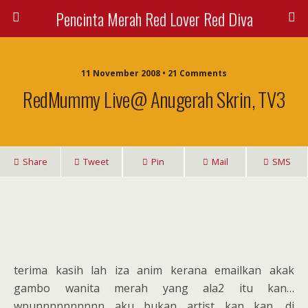
Pencinta Merah Red Lover Red Diva
11 November 2008 • 21 Comments
RedMummy Live@ Anugerah Skrin, TV3
Share
Tweet
Pin
Mail
SMS
terima kasih lah iza anim kerana emailkan akak
gambo wanita merah yang ala2 itu kan…
wpunnnnnnnnnn aku bukan artist kan kan. di