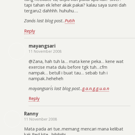
tapi tahan ek leher akak pakai? kalau saya surei dah
tergaru2 dahhhh. huhuhu….
Zana´s last blog post..
Putih
Reply
mayangsari
11 November 2008
@Zana, hah tuh la… mata kene peka… kene wat
exercise mata dulu before tgk tuh…cfm
nampak… betull i buat tau… sebab tuh i
nampak..heheheh
mayangsari´s last blog post..
g.a.n.g.g.u.a.n
Reply
Ranny
11 November 2008
Mata pada ari tue..memang mencari mana kelibat
kak Red kite…hihihiihi