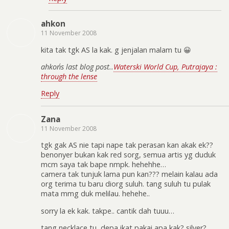
ahkon
11 November 2008
kita tak tgk AS la kak. g jenjalan malam tu 😀
ahkon´s last blog post..
Waterski World Cup, Putrajaya :
through the lense
Reply
Zana
11 November 2008
tgk gak AS nie tapi nape tak perasan kan akak ek??
benonyer bukan kak red sorg, semua artis yg duduk
mcm saya tak bape nmpk. hehehhe…
camera tak tunjuk lama pun kan??? melain kalau ada
org terima tu baru diorg suluh. tang suluh tu pulak
mata mmg duk melilau. hehehe..
sorry la ek kak. takpe.. cantik dah tuuu…
tang necklace tu, depa ikat pakai apa kak? silver?