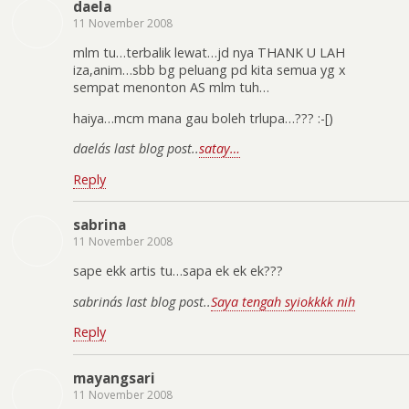
daela
11 November 2008
mlm tu…terbalik lewat…jd nya THANK U LAH
iza,anim…sbb bg peluang pd kita semua yg x
sempat menonton AS mlm tuh…
haiya…mcm mana gau boleh trlupa…??? :-[)
daela´s last blog post..
satay…
Reply
sabrina
11 November 2008
sape ekk artis tu…sapa ek ek ek???
sabrina´s last blog post..
Saya tengah syiokkkk nih
Reply
mayangsari
11 November 2008