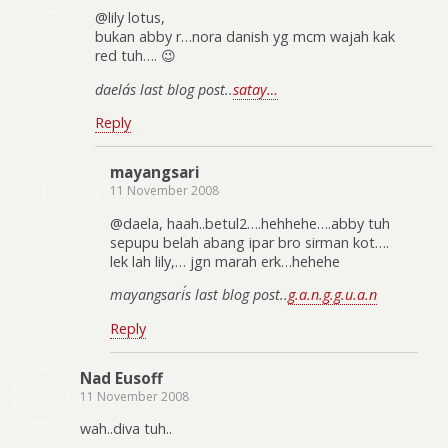
@lily lotus,
bukan abby r…nora danish yg mcm wajah kak
red tuh…. 😉
daela´s last blog post..
satay…
Reply
mayangsari
11 November 2008
@daela, haah..betul2….hehhehe….abby tuh
sepupu belah abang ipar bro sirman kot….
lek lah lily,… jgn marah erk…hehehe
mayangsari´s last blog post..
g.a.n.g.g.u.a.n
Reply
Nad Eusoff
11 November 2008
wah..diva tuh..