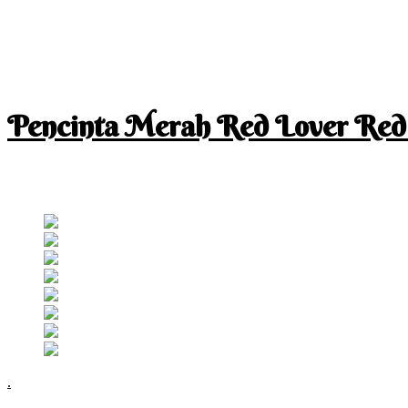
Pencinta Merah Red Lover Red
I am a RED lover so my life is full of RED
Follow RM
.