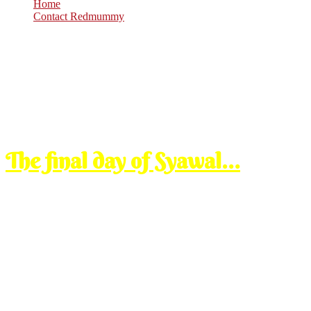
Home
Contact Redmummy
Oct
21
2009
Wednesday, 8:00 am
The final day of Syawal…