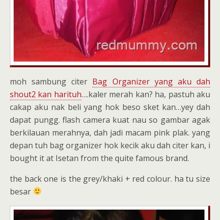
moh sambung citer
Bag Organizer yang aku dah
shout2 kan harituh
….kaler merah kan? ha, pastuh aku
cakap aku nak beli yang hok beso sket kan…yey dah
dapat pungg. flash camera kuat nau so gambar agak
berkilauan merahnya, dah jadi macam pink plak. yang
depan tuh bag organizer hok kecik aku dah citer kan, i
bought it at Isetan from the quite famous brand.
the back one is the grey/khaki + red colour. ha tu size
besar