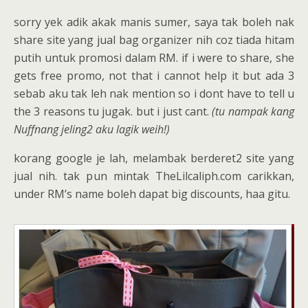
sorry yek adik akak manis sumer, saya tak boleh nak
share site yang jual bag organizer nih coz tiada hitam
putih untuk promosi dalam RM. if i were to share, she
gets free promo, not that i cannot help it but ada 3
sebab aku tak leh nak mention so i dont have to tell u
the 3 reasons tu jugak. but i just cant.
(tu nampak kang
Nuffnang jeling2 aku lagik weih!)
korang google je lah, melambak berderet2 site yang
jual nih. tak pun mintak TheLilcaliph.com carikkan,
under RM’s name boleh dapat big discounts, haa gitu.