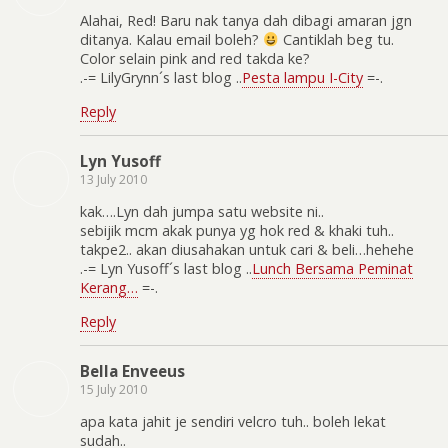
Alahai, Red! Baru nak tanya dah dibagi amaran jgn
ditanya. Kalau email boleh?
Cantiklah beg tu.
Color selain pink and red takda ke?
.-= LilyGrynn´s last blog ..
Pesta lampu I-City
=-.
Reply
Lyn Yusoff
13 July 2010
kak….Lyn dah jumpa satu website ni..
sebijik mcm akak punya yg hok red & khaki tuh..
takpe2.. akan diusahakan untuk cari & beli…hehehe
.-= Lyn Yusoff´s last blog ..
Lunch Bersama Peminat
Kerang…
=-.
Reply
Bella Enveeus
15 July 2010
apa kata jahit je sendiri velcro tuh.. boleh lekat
sudah..