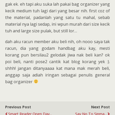
gak ek. eh tapi aku suka lah pakai bag organizer yang
kecik medium tuh lagi dari yang besar nih. first coz of
the material, padanlah yang satu tu mahal, sebab
material nya lagi sedap, ini wpun murah dari size kecik
tuh and large size pulak, but still lor…
dah aku racun member aku beli nih, oh nooo saya tak
racun, dia yang godam handbag aku kay, mesti
korang pun bersilau2 gelodak jiwa nak beli kan? ok
poi beli, nanti pose2 cantik kat blog korang yek :).
shhh! jangan ditanyaaaa kat mana mak merah beli,
anggap saja adiah iringan sebagai penulis general
bag organizer
Previous Post
Next Post
Smart Reader Open Day...
Say No To Sinma...