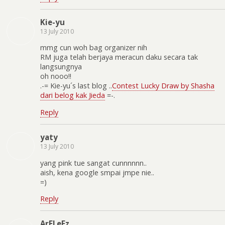
Kie-yu
13 July 2010
mmg cun woh bag organizer nih
RM juga telah berjaya meracun daku secara tak
langsungnya
oh nooo!!
.-= Kie-yu´s last blog ..
Contest Lucky Draw by Shasha
dari belog kak Jieda
=-.
Reply
yaty
13 July 2010
yang pink tue sangat cunnnnnn..
aish, kena google smpai jmpe nie..
=)
Reply
ArELeEz