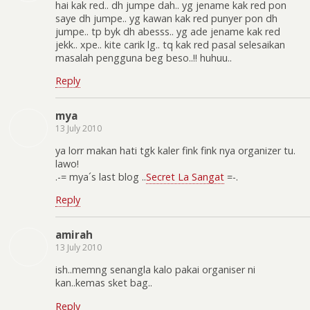
hai kak red.. dh jumpe dah.. yg jename kak red pon
saye dh jumpe.. yg kawan kak red punyer pon dh
jumpe.. tp byk dh abesss.. yg ade jename kak red
jekk.. xpe.. kite carik lg.. tq kak red pasal selesaikan
masalah pengguna beg beso..!! huhuu..
Reply
mya
13 July 2010
ya lorr makan hati tgk kaler fink fink nya organizer tu.
lawo!
.-= mya´s last blog ..
Secret La Sangat
=-.
Reply
amirah
13 July 2010
ish..memng senangla kalo pakai organiser ni
kan..kemas sket bag..
Reply