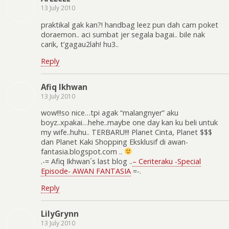
13 July 2010
praktikal gak kan?! handbag leez pun dah cam poket
doraemon.. aci sumbat jer segala bagai.. bile nak
carik, t’gagau2lah! hu3..
Reply
Afiq Ikhwan
13 July 2010
wow!!!so nice…tpi agak “malangnyer” aku
boyz..xpakai…hehe..maybe one day kan ku beli untuk
my wife..huhu.. TERBARU!!! Planet Cinta, Planet $$$
dan Planet Kaki Shopping Eksklusif di awan-
fantasia.blogspot.com ..
.-= Afiq Ikhwan´s last blog ..
– Ceriteraku -Special
Episode- AWAN FANTASIA
=-.
Reply
LilyGrynn
13 July 2010