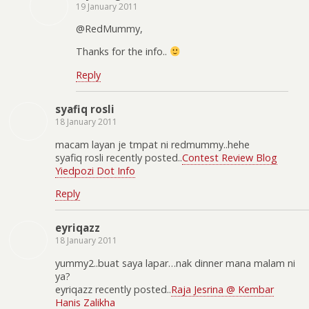
19 January 2011
@RedMummy,
Thanks for the info..
Reply
syafiq rosli
18 January 2011
macam layan je tmpat ni redmummy..hehe
syafiq rosli recently posted..
Contest Review Blog
Yiedpozi Dot Info
Reply
eyriqazz
18 January 2011
yummy2..buat saya lapar…nak dinner mana malam ni
ya?
eyriqazz recently posted..
Raja Jesrina @ Kembar
Hanis Zalikha