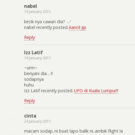
nabel
19 January 2011
kecik nya cawan dia? -.-‘
nabel recently posted..
kancil jip
Reply
Izz Latif
19 January 2011
~urm~
beriyani dia….!!
sodapnya
huhu
Izz Latif recently posted..
UFO di Kuala Lumpur!!
Reply
cinta
24 January 2011
macam sodap..ni buat lapo balik ni..ambik flight la