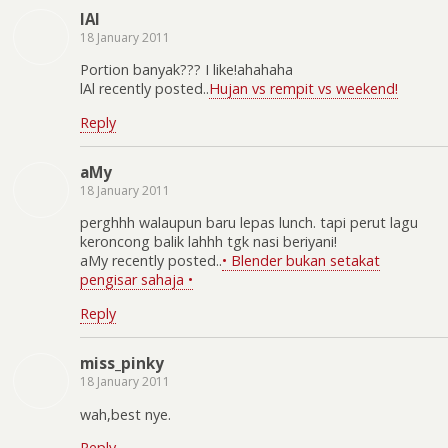
lAl
18 January 2011
Portion banyak??? I like!ahahaha
lAl recently posted..
Hujan vs rempit vs weekend!
Reply
aMy
18 January 2011
perghhh walaupun baru lepas lunch. tapi perut lagu
keroncong balik lahhh tgk nasi beriyani!
aMy recently posted..
• Blender bukan setakat
pengisar sahaja •
Reply
miss_pinky
18 January 2011
wah,best nye.
Reply