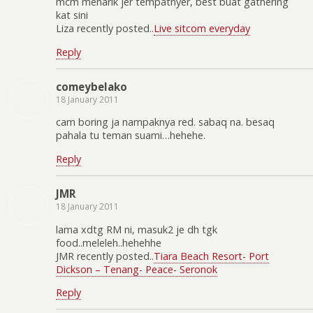
mcm menarik jer tempatnyer, best buat gathering
kat sini
Liza recently posted..
Live sitcom everyday
Reply
comeybelako
18 January 2011
cam boring ja nampaknya red. sabaq na. besaq
pahala tu teman suami…hehehe.
Reply
JMR
18 January 2011
lama xdtg RM ni, masuk2 je dh tgk
food..meleleh..hehehhe
JMR recently posted..
Tiara Beach Resort- Port
Dickson – Tenang- Peace- Seronok
Reply