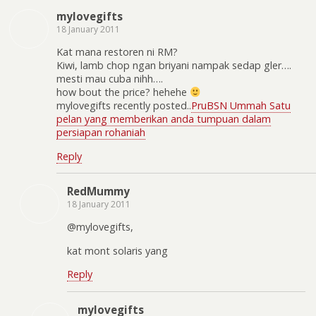
mylovegifts
18 January 2011
Kat mana restoren ni RM?
Kiwi, lamb chop ngan briyani nampak sedap gler….
mesti mau cuba nihh….
how bout the price? hehehe
mylovegifts recently posted..
PruBSN Ummah Satu
pelan yang memberikan anda tumpuan dalam
persiapan rohaniah
Reply
RedMummy
18 January 2011
@mylovegifts,
kat mont solaris yang
Reply
mylovegifts