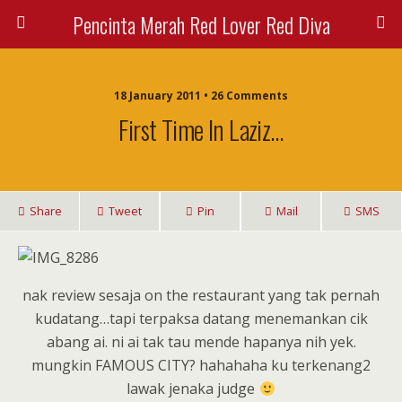
Pencinta Merah Red Lover Red Diva
18 January 2011 • 26 Comments
First Time In Laziz…
Share
Tweet
Pin
Mail
SMS
nak review sesaja on the restaurant yang tak pernah
kudatang…tapi terpaksa datang menemankan cik
abang ai. ni ai tak tau mende hapanya nih yek.
mungkin FAMOUS CITY? hahahaha ku terkenang2
lawak jenaka judge