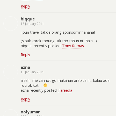
Reply
biqque
18 January 2011
i pun travel takde orang sponsorrrr hahaha!
(sibuk korek tabung utk trip tahun ni…haih…)
biqque recently posted..
Tony Romas
Reply
ezna
18 January 2011
aiseh…me cannot go makanan arabica ni…kalau ada
roti ok kot….
ezna recently posted..
Fareeda
Reply
nolyumar