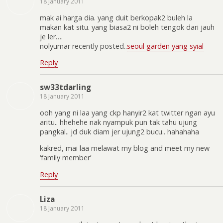
18 January 2011
mak ai harga dia. yang duit berkopak2 buleh la
makan kat situ. yang biasa2 ni boleh tengok dari jauh
je ler….
nolyumar recently posted..
seoul garden yang syial
Reply
sw33tdarling
18 January 2011
ooh yang ni laa yang ckp hanyir2 kat twitter ngan ayu
aritu.. hhehehe nak nyampuk pun tak tahu ujung
pangkal.. jd duk diam jer ujung2 bucu.. hahahaha
kakred, mai laa melawat my blog and meet my new
‘family member’
Reply
Liza
18 January 2011