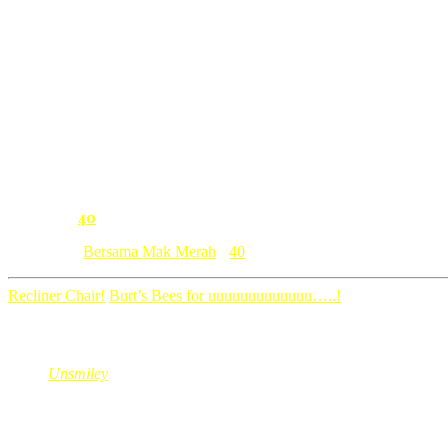
nak terangkan sebab ianya melibatkan istilah perubatan yang saya
excluded”.Harapan saya kalau ada di antara pembaca RM yang ada la
belakang perubatan dapat membantu menjelaskan maksud sebenar ayat
Selepas tu,doktor ada bagi ubat nama Sangobion dan Dyna Ferro
tradisional,pun kurang berkesan.Agaknya apa masaalah saya yang 
tertekan kerana banyak urusan rumahtangga yang tertangguh berban
Harap siapa2 yang tahu doktor,klinik atau cara2 tradisional dan mu
Kak Yah
40
Comment:
Category: [
Bersama Mak Merah
]
40
Recliner Chair!
Burt’s Bees for uuuuuuuuuuuuu…..!
40 Comments
Unsmiley
Nov 18, 2011
@ 08:06:46
Assalamualaikum,