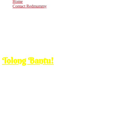
Home
Contact Redmummy
Nov
18
2011
Friday, 8:00 am
Tolong Bantu!
Assalamualaikum,
pertama sekali terima kasih pada Redmummy kerana sudi menyiarkan 
Saya mengalami sakit di bahagian tumit dan tapak kaki yang amat teru
mengantuk,pergerakan tak secergas dulu.Kadangkala rasa badan say
saya gemuk juga dan tapak kaki sakit2 tapi takdelah seteruk seka
Peliknya,hari pertama dia urut,kaki saya rasa lega sangat,sakit2 semua
Tapi masuk hari ketiga dia urut, kaki saya jadi bertambah sakit.Say