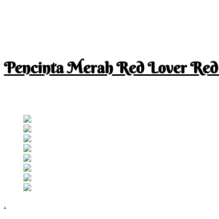
Pencinta Merah Red Lover Red
I am a RED lover so my life is full of RED
Follow RM
.