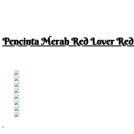
Pencinta Merah Red Lover Red
I am a RED lover so my life is full of RED
Follow RM
.