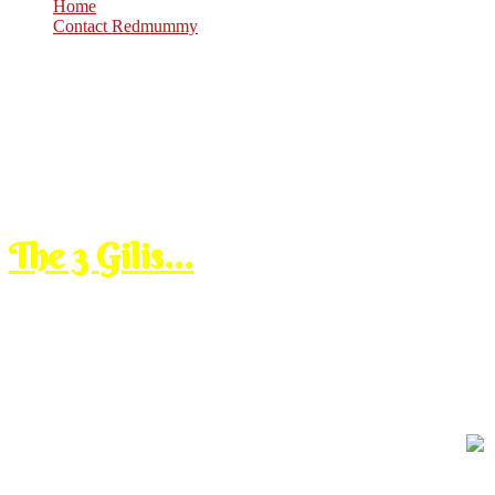
Home
Contact Redmummy
Oct
31
2016
Monday, 8:00 am
The 3 Gilis…
The Gilis are for the : Gili Air, Gili Meno and Gili Trawangan.
Our half day trip untuk hari ini ialah berkubang dalam air laut. Tap
luaran. For them lah, coz depa yang berkubang, aku kena air sesikit jer
Jadi aku dah pesan to my t/g to inform the next customers korang untu