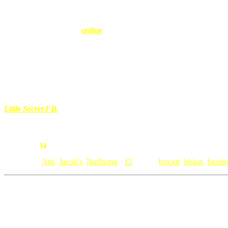
2.Kongsikan rahsia menarik korang sebagai ibu
3.Boleh submit via
online
ataupun post, tapi jangan lupa sertak
Dan semestinya the most creative and interesting mummy’s secret will
Tapi kalau tak menang pun, kita tak rugi kerana memilih
JACOB’S
ke
Tapi kalau menang lagi lah tak rugiiii, untung banyak tu 🙂 So jang
Little Secret FB.
Khidmat pesanan masyarakat
JACOB’S
is brought by Redmummy
12
Comment:
Category: [
Ads
,
Jacob’s
,
Nuffnang
]
12
• Tags:
biscuit
,
biskut
,
faceb