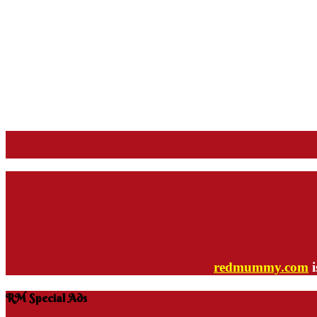
redmummy.com
i
RM Special Ads