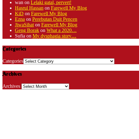
wan
on
Lelaki gatal, pervert!
Hasrul Hassan
on
Farewell My Blog
KiD
on
Farewell My Blog
Ezna
on
Perebutan Duit Pencen
JiwaSihat
on
Farewell My Blog
Geng Borak
on
What a 2020…
Sufia
on
My dysphagia story…
Categories
Categories
Archives
Archives