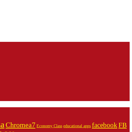
sa
Chromea7
facebook
FB
Economy Class
educational apps