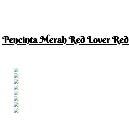
Pencinta Merah Red Lover Red
I am a RED lover so my life is full of RED
Follow RM
.