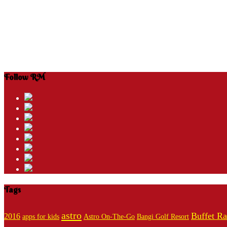
Follow RM
Tags
astro
Buffet R
2016
apps for kids
Astro On-The-Go
Bangi Golf Resort