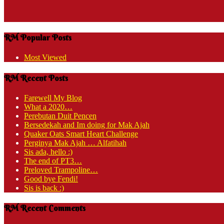
RM Popular Posts
Most Viewed
RM Recent Posts
Farewell My Blog
What a 2020…
Perebutan Duit Pencen
Bersedekah and Im doing for Mak Ajah
Quaker Oats Smart Heart Challenge
Perginya Mak Ajah … Alfatihah
Sis ada, hello :)
The end of PT3…
Preloved Trampoline…
Good bye Fendi!
Sis is back :)
RM Recent Comments