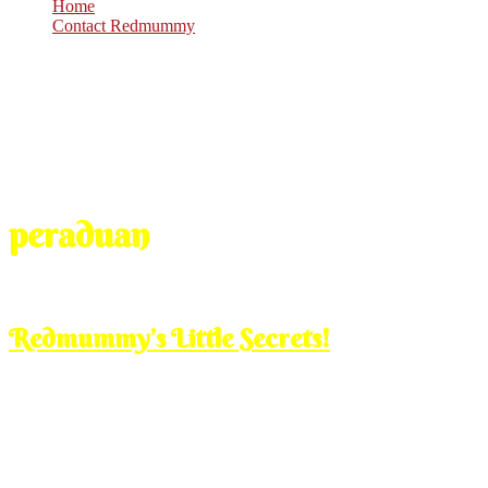
Home
Contact Redmummy
peraduan
Jun
10
2013
Monday, 2:00 pm
Redmummy’s Little Secrets!
48hours sponsored post
As a mother, macam korang semua gak, penat lelah dalam menjaga
diorang. Sampai kadang-kadang mencabar kesabaran kita dek kenakal