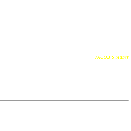
!
 untuk pembesaran anak-anak kita,
betul tak?
 dalam membesarkan anak-anak kesayangan kita tu di
JACOB’S Mum’s