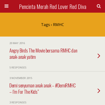
Pencinta Merah Red Lover Red Diva
Tags › RMHC
20 MAY 2016
Angry Birds The Movie bersama RMHC dan
anak-anak yatim
5 RESPONSES
3 NOVEMBER 2015
Demi senyuman anak anak – #DemiRMHC
– I’m For The Kids”
3 RESPONSES