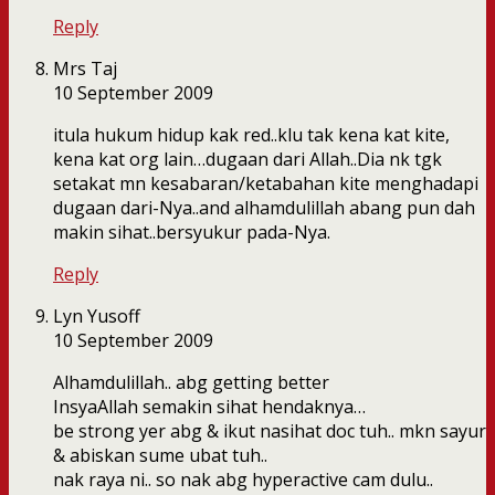
Reply
Mrs Taj
10 September 2009
itula hukum hidup kak red..klu tak kena kat kite,
kena kat org lain…dugaan dari Allah..Dia nk tgk
setakat mn kesabaran/ketabahan kite menghadapi
dugaan dari-Nya..and alhamdulillah abang pun dah
makin sihat..bersyukur pada-Nya.
Reply
Lyn Yusoff
10 September 2009
Alhamdulillah.. abg getting better
InsyaAllah semakin sihat hendaknya…
be strong yer abg & ikut nasihat doc tuh.. mkn sayur
& abiskan sume ubat tuh..
nak raya ni.. so nak abg hyperactive cam dulu..