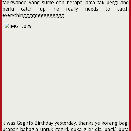
taekwando yang sume dah berapa lama tak pergi and
perlu catch up. he really needs to catch
everythingggggggggggggg
it was Gegirl’s Birthday yesterday, thanks ye korang bagi
ucapan bahagia untuk gegirl, suka giler dia. pagi2 buta