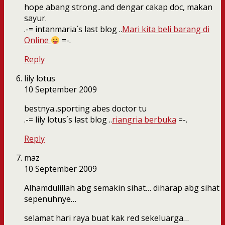
hope abang strong..and dengar cakap doc, makan
sayur.
.-= intanmaria´s last blog ..
Mari kita beli barang di
Online
=-.
Reply
lily lotus
10 September 2009
bestnya..sporting abes doctor tu
.-= lily lotus´s last blog ..
riangria berbuka
=-.
Reply
maz
10 September 2009
Alhamdulillah abg semakin sihat… diharap abg sihat
sepenuhnye…
selamat hari raya buat kak red sekeluarga…