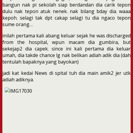
bangun nak pi sekolah siap berdandan dia carik tepon
dulu nak tepon atuk nenek. nak bilang bday dia. waaa
kepoh. selagi tak dpt cakap selagi tu dia ngaco tepon
sume orang…
inilah pertama kali abang keluar sejak he was discharged
from the hospital, wpun macam dia gumbira, but
sekejap2 dia capek. since ini kali pertama dia keluar
umah, dia takde chance lg nak belikan adiah adik dia (dah
tentulah bapaknya yang bayokan)
jadi kat kedai News di spital tuh dia main amik2 jer utk
adiah adiknya.