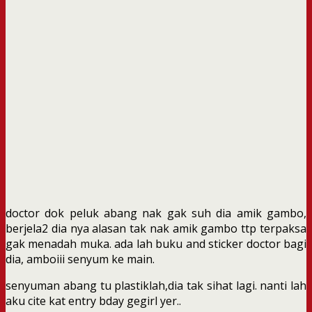
doctor dok peluk abang nak gak suh dia amik gambo,
berjela2 dia nya alasan tak nak amik gambo ttp terpaksa
gak menadah muka. ada lah buku and sticker doctor bagi
dia, amboiii senyum ke main.
senyuman abang tu plastiklah,dia tak sihat lagi. nanti lah
aku cite kat entry bday gegirl yer..