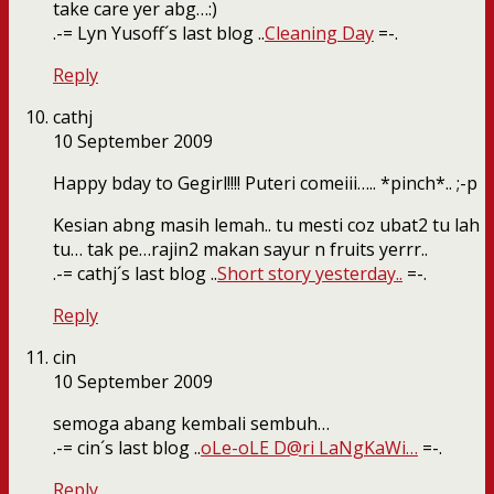
take care yer abg…:)
.-= Lyn Yusoff´s last blog ..
Cleaning Day
=-.
Reply
cathj
10 September 2009
Happy bday to Gegirl!!!! Puteri comeiii….. *pinch*.. ;-p
Kesian abng masih lemah.. tu mesti coz ubat2 tu lah
tu… tak pe…rajin2 makan sayur n fruits yerrr..
.-= cathj´s last blog ..
Short story yesterday..
=-.
Reply
cin
10 September 2009
semoga abang kembali sembuh…
.-= cin´s last blog ..
oLe-oLE D@ri LaNgKaWi…
=-.
Reply