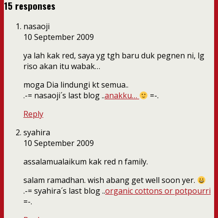
15 responses
nasaoji
10 September 2009
ya lah kak red, saya yg tgh baru duk pegnen ni, lg
riso akan itu wabak…
moga Dia lindungi kt semua..
.-= nasaoji´s last blog ..
anakku…
=-.
Reply
syahira
10 September 2009
assalamualaikum kak red n family.
salam ramadhan. wish abang get well soon yer.
.-= syahira´s last blog ..
organic cottons or potpourri
=-.