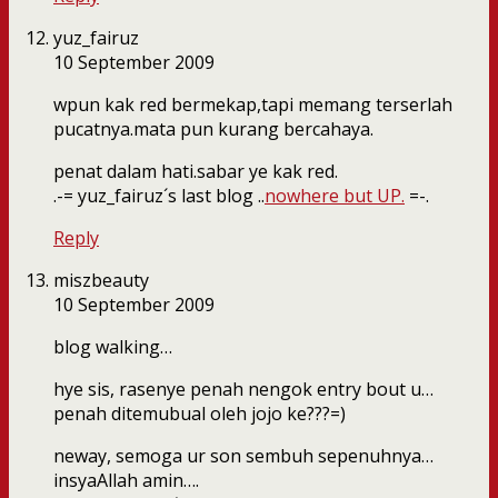
yuz_fairuz
10 September 2009
wpun kak red bermekap,tapi memang terserlah
pucatnya.mata pun kurang bercahaya.
penat dalam hati.sabar ye kak red.
.-= yuz_fairuz´s last blog ..
nowhere but UP.
=-.
Reply
miszbeauty
10 September 2009
blog walking…
hye sis, rasenye penah nengok entry bout u…
penah ditemubual oleh jojo ke???=)
neway, semoga ur son sembuh sepenuhnya…
insyaAllah amin….