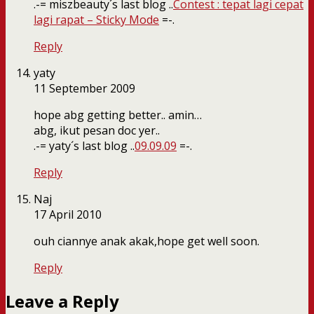
.-= miszbeauty´s last blog ..
Contest : tepat lagi cepat
lagi rapat – Sticky Mode
=-.
Reply
yaty
11 September 2009
hope abg getting better.. amin…
abg, ikut pesan doc yer..
.-= yaty´s last blog ..
09.09.09
=-.
Reply
Naj
17 April 2010
ouh ciannye anak akak,hope get well soon.
Reply
Leave a Reply