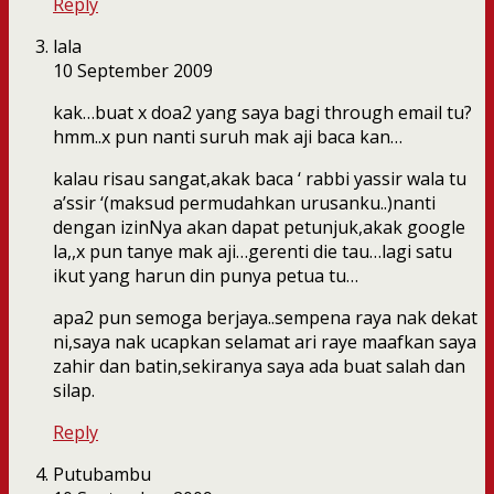
Reply
lala
10 September 2009
kak…buat x doa2 yang saya bagi through email tu?
hmm..x pun nanti suruh mak aji baca kan…
kalau risau sangat,akak baca ‘ rabbi yassir wala tu
a’ssir ‘(maksud permudahkan urusanku..)nanti
dengan izinNya akan dapat petunjuk,akak google
la,,x pun tanye mak aji…gerenti die tau…lagi satu
ikut yang harun din punya petua tu…
apa2 pun semoga berjaya..sempena raya nak dekat
ni,saya nak ucapkan selamat ari raye maafkan saya
zahir dan batin,sekiranya saya ada buat salah dan
silap.
Reply
Putubambu