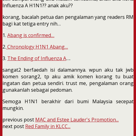
Influenza A H1N1?? anak aku??
korang, bacalah petua dan pengalaman yang readers RM
bagi kat tetiga entry nih…
1.
Abang is confirmed…
2.
Chronology H1N1 Abang…
3.
The Ending of Influenza A
….
sangat2 berfaedah isi dalamannya. wpun aku tak jwb
komen sorang2, tp aku amik komen korang tu buat
ingatan dan petua sendiri. trust me, pengalaman orang
gunakanlah sebagai pedoman.
Semoga H1N1 berakhir dari bumi Malaysia secepat
mungkin.
previous post
MAC and Estee Lauder's Promotion...
next post
Red Family in KLCC...