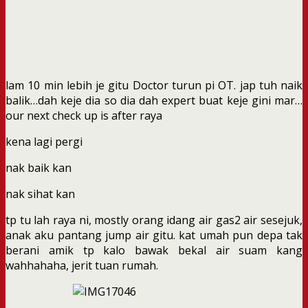
lam 10 min lebih je gitu Doctor turun pi OT. jap tuh naik
balik…dah keje dia so dia dah expert buat keje gini mar…
our next check up is after raya
kena lagi pergi
nak baik kan
nak sihat kan
tp tu lah raya ni, mostly orang idang air gas2 air sesejuk,
anak aku pantang jump air gitu. kat umah pun depa tak
berani amik tp kalo bawak bekal air suam kang
wahhahaha, jerit tuan rumah.