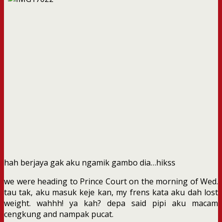
hah berjaya gak aku ngamik gambo dia…hikss
we were heading to Prince Court on the morning of Wed.
tau tak, aku masuk keje kan, my frens kata aku dah lost
weight. wahhh! ya kah? depa said pipi aku macam
cengkung and nampak pucat.