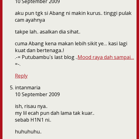
10 September 2009
aku pun tgk si Abang ni makin kurus.. tinggi pulak
cam ayahnya
takpe lah.. asalkan dia sihat..
cuma Abang kena makan lebih sikit ye… kasi lagi
kuat dan bertenaga..!
.-= Putubambu´s last blog ..
Mood raya dah sampai…
=-.
Reply
intanmaria
10 September 2009
ish, risau nya..
my lil ecah pun dah lama tak kuar..
sebab H1N1 ni..
huhuhuhu..