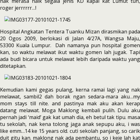
nak merasa naik segala jenis KD kapal kat Lumut tuh,
roger jerrrrrr…!
Hospital Angkatan Tentera Tuanku Mizan dirasmikan pada
20 Ogos 2009, berlokasi di Jalan 4/27A, Wangsa Maju,
53300 Kuala Lumpur. Dah namanya pun hospital gomen
kan, so waktu melawat ikut waktu gomen lah jugak. Tapi
ada budi bicara untuk melawat lebih daripada waktu yang
ditetapkan.
Kemudian kami gegas pulang, kerna ramai lagi yang nak
melawat, sambil2 dah borak ngan sedara-mara aku…my
mom stays till nite. and pastinya mak aku akan kerap
datang melawat. Moga Maklong kembali pulih. Dulu aku
pernah jadi ‘maid’ gak kat umah dia, eh betul tak tipu. masa
tu sekolah, nak kena tolong jaga anak sepupu aku, i was
like emm…14 ke 15 years old. cuti sekolah panjang, so carik
duit gitu kan. maklong nak ada pembantu, so i keje lah kat