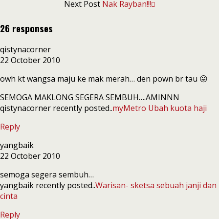
Next Post
Nak Rayban!!!
26 responses
qistynacorner
22 October 2010
owh kt wangsa maju ke mak merah… den pown br tau 😛
SEMOGA MAKLONG SEGERA SEMBUH….AMINNN
qistynacorner recently posted..
myMetro Ubah kuota haji
Reply
yangbaik
22 October 2010
semoga segera sembuh…
yangbaik recently posted..
Warisan- sketsa sebuah janji dan
cinta
Reply