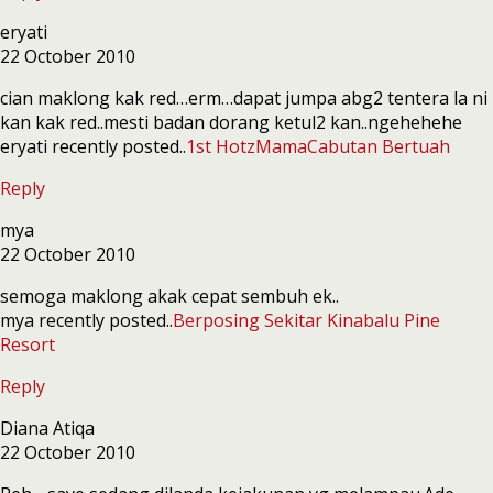
eryati
22 October 2010
cian maklong kak red…erm…dapat jumpa abg2 tentera la ni
kan kak red..mesti badan dorang ketul2 kan..ngehehehe
eryati recently posted..
1st HotzMamaCabutan Bertuah
Reply
mya
22 October 2010
semoga maklong akak cepat sembuh ek..
mya recently posted..
Berposing Sekitar Kinabalu Pine
Resort
Reply
Diana Atiqa
22 October 2010