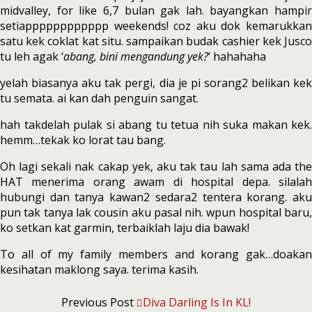
midvalley, for like 6,7 bulan gak lah. bayangkan hampir
setiapppppppppppp weekends! coz aku dok kemarukkan
satu kek coklat kat situ. sampaikan budak cashier kek Jusco
tu leh agak ‘
abang, bini mengandung yek?
‘ hahahaha
yelah biasanya aku tak pergi, dia je pi sorang2 belikan kek
tu semata. ai kan dah penguin sangat.
hah takdelah pulak si abang tu tetua nih suka makan kek.
hemm…tekak ko lorat tau bang.
Oh lagi sekali nak cakap yek, aku tak tau lah sama ada the
HAT menerima orang awam di hospital depa. silalah
hubungi dan tanya kawan2 sedara2 tentera korang. aku
pun tak tanya lak cousin aku pasal nih. wpun hospital baru,
ko setkan kat garmin, terbaiklah laju dia bawak!
To all of my family members and korang gak…doakan
kesihatan maklong saya. terima kasih.
Previous Post
Diva Darling Is In KL!