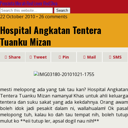
Pencinta Merah Red Lover Red Diva
22 October 2010 • 26 comments
Hospital Angkatan Tentera
Tuanku Mizan
Share
Tweet
Pin
Mail
SMS
mesti melopong ada yang tak tau kan? Hospital Angkatan
Tentera Tuanku Mizan namanya! Khas untuk ahli keluarga
tentera dan suku sakat yang ada kekdahnya. Orang awam
boleh idok jadi pesakit dalam ni, wallahualam! Ok pasal
melopong tuh, kalau ko dah tau tempat nih, boleh tutup
mulut ko **eii tutup ler, apsal dogil nau nih!**