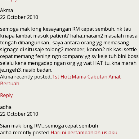
Akma
22 October 2010
semoga mak long kesayangan RM cepat sembuh. nk tau
knapa lambat masuk patient? haha..macam2 masalah masa
tengah dibangunkan…saya antara orang yg memasang
signage di situ.saje tolong2 member, konon2 nk kasi settle
cepat.memang fening ngn company yg sy keje tuh.bini boss
selalu kena mengadap ngan org yg wat HAT tu..kna marah
je..ngeh3..nasib badan.
Akma recently posted..
1st HotzMama Cabutan Amat
Bertuah
Reply
adha
22 October 2010
Sian mak long RM…semoga cepat sembuh
adha recently posted..
Hari ni bertambahlah usiaku