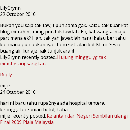
LilyGrynn
22 October 2010
Bukan you saja tak taw, I pun sama gak. Kalau tak kuar kat
blog merah ni, mmg pun tak taw lah. Eh, kat wangsa maju…
part mana ek? Hah, tak yah jawablah nanti kalau beritahu
kat mana pun bukannya I tahu sgt jalan kat KL ni. Sesia
buang air liur aje nak tunjuk arah!
LilyGrynn recently posted..
Hujung minggu yg tak
memberangsangkan
Reply
mijie
24 October 2010
hari ni baru tahu rupa2nya ada hospital tentera,
ketinggalan zaman betul, haha
mijie recently posted..
Kelantan dan Negeri Sembilan ulangi
Final 2009 Piala Malaysia