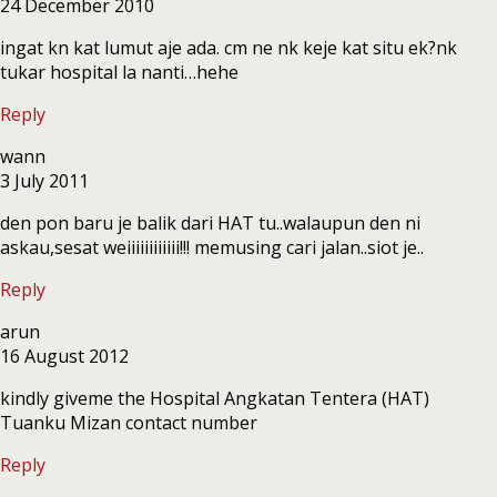
24 December 2010
ingat kn kat lumut aje ada. cm ne nk keje kat situ ek?nk
tukar hospital la nanti…hehe
Reply
wann
3 July 2011
den pon baru je balik dari HAT tu..walaupun den ni
askau,sesat weiiiiiiiiiiii!!! memusing cari jalan..siot je..
Reply
arun
16 August 2012
kindly giveme the Hospital Angkatan Tentera (HAT)
Tuanku Mizan contact number
Reply