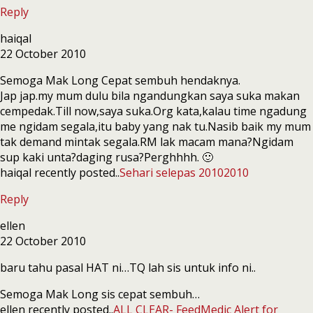
Reply
haiqal
22 October 2010
Semoga Mak Long Cepat sembuh hendaknya.
Jap jap.my mum dulu bila ngandungkan saya suka makan
cempedak.Till now,saya suka.Org kata,kalau time ngadung
me ngidam segala,itu baby yang nak tu.Nasib baik my mum
tak demand mintak segala.RM lak macam mana?Ngidam
sup kaki unta?daging rusa?Perghhhh. 🙂
haiqal recently posted..
Sehari selepas 20102010
Reply
ellen
22 October 2010
baru tahu pasal HAT ni…TQ lah sis untuk info ni..
Semoga Mak Long sis cepat sembuh…
ellen recently posted..
ALL CLEAR- FeedMedic Alert for