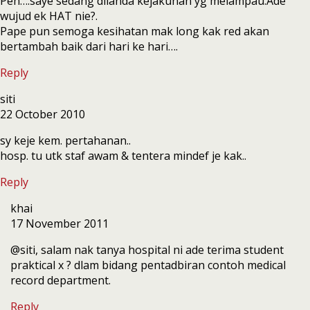
Peh….saye sedang dilanda kejakunan yg melampau.Ade
wujud ek HAT nie?.
Pape pun semoga kesihatan mak long kak red akan
bertambah baik dari hari ke hari….
Reply
siti
22 October 2010
sy keje kem. pertahanan..
hosp. tu utk staf awam & tentera mindef je kak..
Reply
khai
17 November 2011
@siti, salam nak tanya hospital ni ade terima student
praktical x ? dlam bidang pentadbiran contoh medical
record department.
Reply