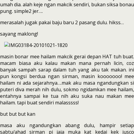
umah dia. alah keje ngan makcik sendiri, bukan siksa bonau
pung. simple2 jer….
merasalah jugak pakai baju baru 2 pasang dulu. hikss…
sayang maklong!
masin bonar mee hailam makcik gerai depan HAT tuh buat.
macam biasa aku kalau makan mana pernah licin, coz
banyak sampah sarap dalam tuh yang aku tak makan. ini
pun kongsi berdua ngan sirman, masin kooooooo! mee
hailam ni ada sejarahnya….mak aku masa ngandungkan si
puteri diva merah nih dulu, sokmo ngidamkan mee hailam,
entahnya sampai ke tua nih aku suka nau makan mee
hailam. tapi buat sendiri malasssss!
but but but kan
masa aku ngandungkan abang dulu, hampir setiap
sabtu/ahad sirman pi jaja muka kat kedai kek jusco