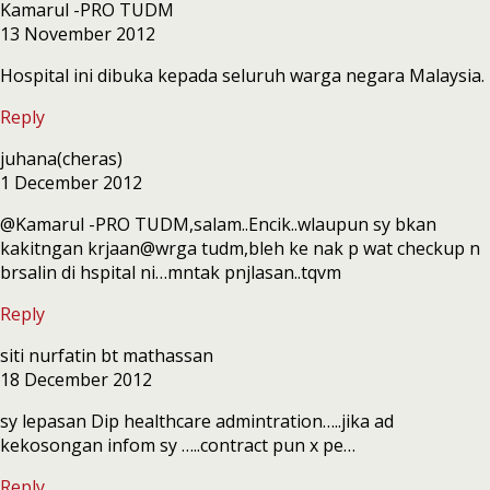
Kamarul -PRO TUDM
13 November 2012
Hospital ini dibuka kepada seluruh warga negara Malaysia.
Reply
juhana(cheras)
1 December 2012
@Kamarul -PRO TUDM,salam..Encik..wlaupun sy bkan
kakitngan krjaan@wrga tudm,bleh ke nak p wat checkup n
brsalin di hspital ni…mntak pnjlasan..tqvm
Reply
siti nurfatin bt mathassan
18 December 2012
sy lepasan Dip healthcare admintration…..jika ad
kekosongan infom sy …..contract pun x pe…
Reply