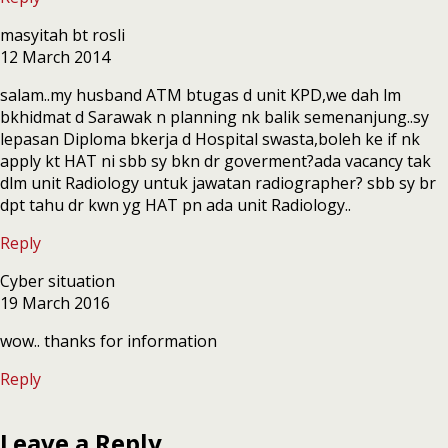
masyitah bt rosli
12 March 2014
salam..my husband ATM btugas d unit KPD,we dah lm
bkhidmat d Sarawak n planning nk balik semenanjung..sy
lepasan Diploma bkerja d Hospital swasta,boleh ke if nk
apply kt HAT ni sbb sy bkn dr goverment?ada vacancy tak
dlm unit Radiology untuk jawatan radiographer? sbb sy br
dpt tahu dr kwn yg HAT pn ada unit Radiology..
Reply
Cyber situation
19 March 2016
wow.. thanks for information
Reply
Leave a Reply