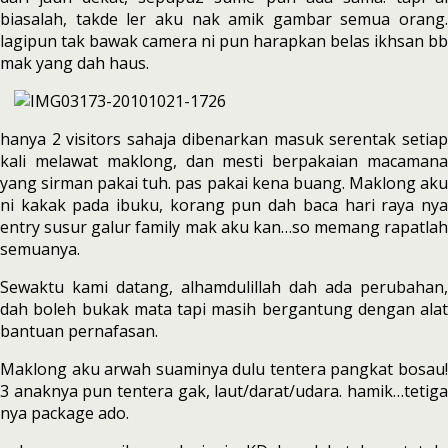
biasalah, takde ler aku nak amik gambar semua orang.
lagipun tak bawak camera ni pun harapkan belas ikhsan bb
mak yang dah haus.
hanya 2 visitors sahaja dibenarkan masuk serentak setiap
kali melawat maklong, dan mesti berpakaian macamana
yang sirman pakai tuh. pas pakai kena buang. Maklong aku
ni kakak pada ibuku, korang pun dah baca hari raya nya
entry susur galur family mak aku kan…so memang rapatlah
semuanya.
Sewaktu kami datang, alhamdulillah dah ada perubahan,
dah boleh bukak mata tapi masih bergantung dengan alat
bantuan pernafasan.
Maklong aku arwah suaminya dulu tentera pangkat bosau!
3 anaknya pun tentera gak, laut/darat/udara. hamik…tetiga
nya package ado.