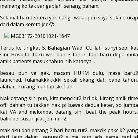
memang ko tak sangaplah. senang paham.
Selamat hari tentera yek bang…walaupun saya sokmo ucap
dari dalam kereta jer 🙂
Terus ke tingkat 5. Bahagian Wad ICU lah. sunyi sepi kat
sini. Hospital baru wei. dah 3 tahun tapi baru depa mula
amik patients masuk tahun nih katanya…
besau pun ye gak. macam HUKM dulu, masa baru2
launched, fulamakkkkkkk! sekali skang dah bape tahun,
alahai….kurang mantap sketlah.
Nak datang sini pun, kita mencicit2 lari ok, kitorg amik time
off, dahlah tu takkan nak pi bawak dedua keter, so jumpa
kat VA and melompat datang sini. beat the peak hours,
balik bersusun jilat jem mrr2.
mak aku dah datang 2 hari berturut2. makcik pakcik2 yang
dari jauh dekat, sepupu2 sume pun ada sama. tapi al