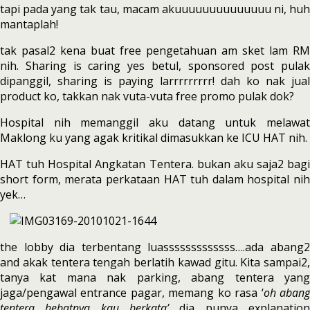
tapi pada yang tak tau, macam akuuuuuuuuuuuuuu ni, huh
mantaplah!
tak pasal2 kena buat free pengetahuan am sket lam RM
nih. Sharing is caring yes betul, sponsored post pulak
dipanggil, sharing is paying larrrrrrrrr! dah ko nak jual
product ko, takkan nak vuta-vuta free promo pulak dok?
Hospital nih memanggil aku datang untuk melawat
Maklong ku yang agak kritikal dimasukkan ke ICU HAT nih.
HAT tuh Hospital Angkatan Tentera. bukan aku saja2 bagi
short form, merata perkataan HAT tuh dalam hospital nih
yek…
the lobby dia terbentang luasssssssssssss….ada abang2
and akak tentera tengah berlatih kawad gitu. Kita sampai2,
tanya kat mana nak parking, abang tentera yang
jaga/pengawal entrance pagar, memang ko rasa ‘
oh aban
tentera hebatnya kau berkata’
dia punya explanatio