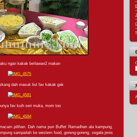
J
S
C
i aku ngan kakak berlawan2 makan
g skang dah masuk list fav kakak gak
A
unya fav kuih seri muka, mom too
cam pilihan. Dah nama pun Buffet Ramadhan ala kampung,
pung sampailah ke western food, goreng-goreng, segala jenis