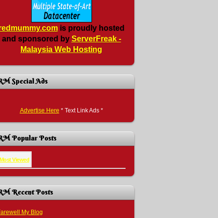
redmummy.com
is proudly hosted
and sponsored by
ServerFreak -
Malaysia Web Hosting
RM Special Ads
Advertise Here
* Text Link Ads *
RM Popular Posts
Most Viewed
RM Recent Posts
arewell My Blog