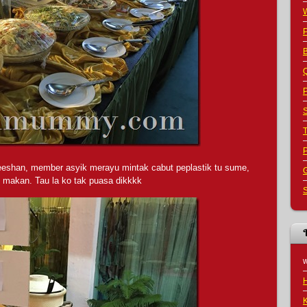
B
Q
P
S
eeshan, member asyik merayu mintak cabut peplastik tu sume,
G
k makan. Tau la ko tak puasa dikkkk
S