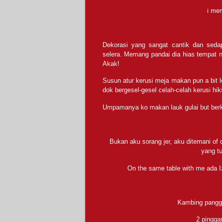
i mem
Dekorasi yang sangat cantik dan sed
selera. Memang pandai dia hias tempat 
Akak!
Susun atur kerusi meja makan pun a bit 
dok bergesel-gesel celah-celah kerusi hiks
Umpamanya ko makan lauk gulai but ber
Bukan aku sorang jer, aku ditemani of 
yang t
On the same table with me ada Iz
Kambing pangg
2 pingga