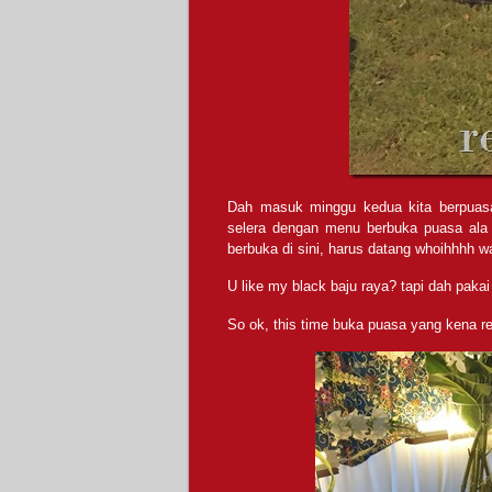
Dah masuk minggu kedua kita berpuas
selera dengan menu berbuka puasa al
berbuka di sini, harus datang whoihhhh w
U like my black baju raya? tapi dah pakai 
So ok, this time buka puasa yang kena re