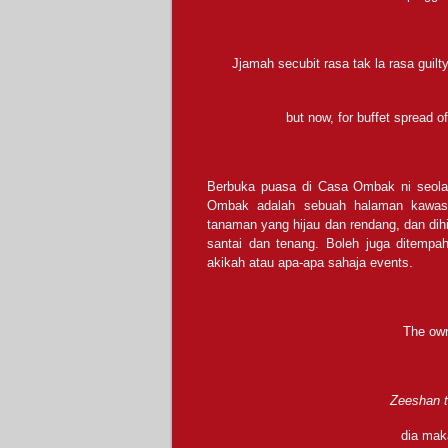
Jjamah secubit rasa tak la rasa guil
but now, for buffet spread 
Berbuka puasa di Casa Ombak ni seol
Ombak adalah sebuah halaman kawasa
tanaman yang hijau dan rendang, dan dih
santai dan tenang. Boleh juga ditempah 
akikah atau apa-apa sahaja events.
The own
Zeeshan t
dia mak