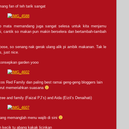
ang fan of teh tarik sangat
ap mata memandang juga sangat selesa untuk kita menjamu
ni, cantik so makan pun makin berselera dan bertambah-tambah
loose, so senang nak gerak ulang alik pi ambik makanan. Tak le
, just nice.
konsepkan garden yooo
cos Red Family dan paling best ramai geng-geng bloggers lain
urut memeriahkan suasana
ee and family (Faizal PJ’s) and Aida (Eizil’s Denaihati)
ang memanglah menu wajib di sini
n kecik tu abang kakak licinkan