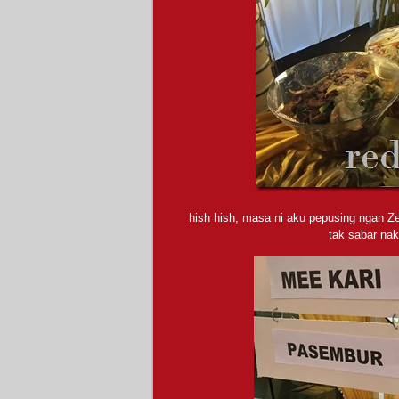
hish hish, masa ni aku pepusing ngan Z
tak sabar na