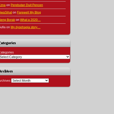
Ezna
on
Perebutan Duit Pencen
iwaSihat
on
Farewell My Blog
Geng Borak
on
What a 2020…
ufia
on
My dysphagia story…
Categories
ategories
Archives
rchives