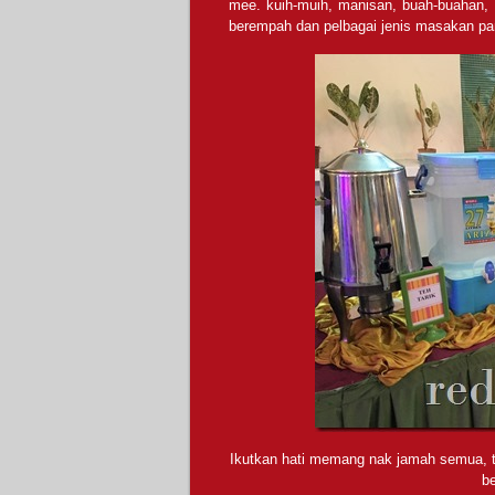
mee. kuih-muih, manisan, buah-buahan, r
berempah dan pelbagai jenis masakan pa
Ikutkan hati memang nak jamah semua, ta
be