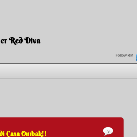
er Red Diva
Follow RM
9
di Casa Ombak!!