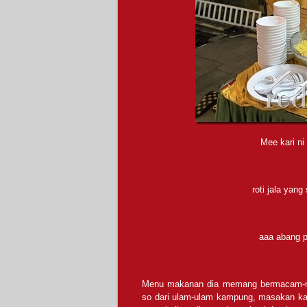
Mee kari n
roti jala yan
aaa abang p
Menu makanan dia memang bermacam-ma
so dari ulam-ulam kampung, masakan kam