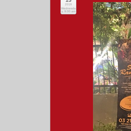
15
2016
Wednesda
y, 9:00 am