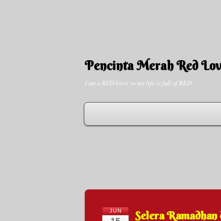
Pencinta Merah Red Lov
I am a RED lover so my life is full of RED
JUN
Selera Ramadhan 