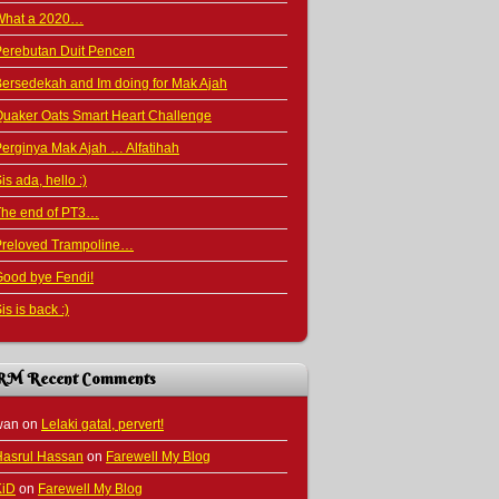
What a 2020…
Perebutan Duit Pencen
ersedekah and Im doing for Mak Ajah
uaker Oats Smart Heart Challenge
erginya Mak Ajah … Alfatihah
is ada, hello :)
The end of PT3…
Preloved Trampoline…
ood bye Fendi!
is is back :)
RM Recent Comments
wan
on
Lelaki gatal, pervert!
Hasrul Hassan
on
Farewell My Blog
KiD
on
Farewell My Blog