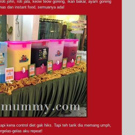
oti john, roti jala, keow teow goreng, ikan bakar, ayam goreng
nas dan instant food, semuanya ada!
pi kena control diet gak hiks. Tapi teh tarik dia memang umph,
rgelas-gelas aku repeat!