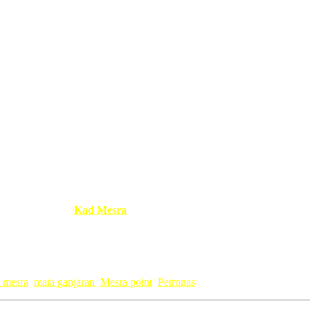
NAS
, nanti rugi 6x
Mesra
point. Dah banyak-banyak point bolehlah 
kak terlupa bawak
Kad Mesra
pulak, tapi nasib baik boleh apply on the 
i mesra
,
mata ganjaran
,
Mesra point
,
Petronas