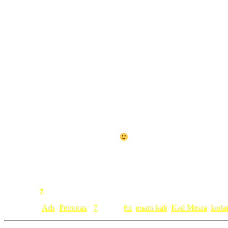
So korang jangan lupa bawak
Kad
Mesra
kalau ke stesen
PETRO
untuk kita as customer as we spend
So korang better cepat-cepat la rebut peluang. Jangan jadi macam A
7
Comment:
Category: [
Ads
,
Petronas
]
7
• Tags:
6x
,
enam kali
,
Kad Mesra
,
keda