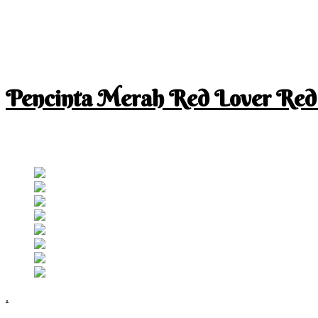
Pencinta Merah Red Lover Red
I am a RED lover so my life is full of RED
Follow RM
.