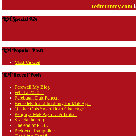
redmummy.com
i
RM Special Ads
RM Popular Posts
Most Viewed
RM Recent Posts
Farewell My Blog
What a 2020…
Perebutan Duit Pencen
Bersedekah and Im doing for Mak Ajah
Quaker Oats Smart Heart Challenge
Perginya Mak Ajah … Alfatihah
Sis ada, hello :)
The end of PT3…
Preloved Trampoline…