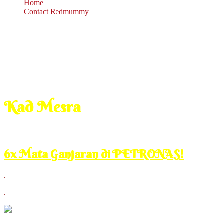
Home
Contact Redmummy
Kad Mesra
Jan
10
2018
Wednesday, 10:40 pm
6x Mata Ganjaran di PETRONAS!
.
.