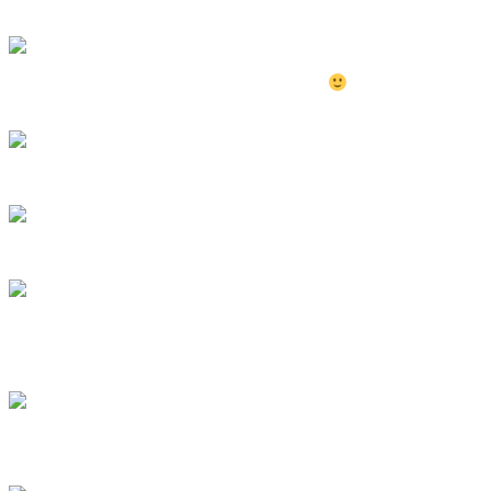
In between my shopping spree kat Jakarta tu
this is actually the
untuk pasaran Asia Tenggara.
So berterbanganlah aku ke sana bersama-sa
Juga hadir lebih dari seribu wakil-wakil media
Left to right: ASUS Regional Director Rex Lee, ASUS
Presiden dan Pengurus Besar Intel di rantau Asia Pasifik dan Jepun
ZenFone 2 – the World’s First 4GB RAM Smartphone,
memang s
ZenFone 2
ini.