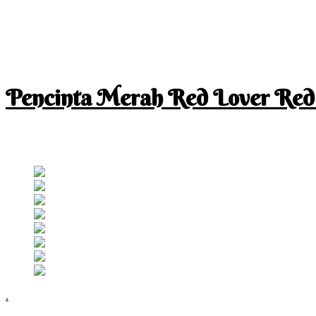
Pencinta Merah Red Lover Red
I am a RED lover so my life is full of RED
Follow RM
.