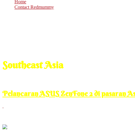
Home
Contact Redmummy
Southeast Asia
Apr
29
2015
Wednesday, 1:00 pm
Pelancaran ASUS ZenFone 2 di pasaran As
.