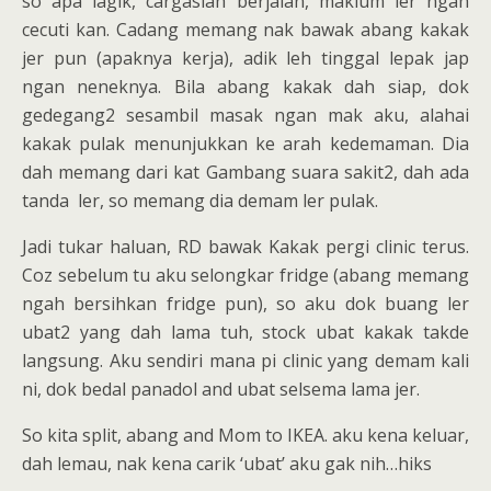
so apa lagik, cargaslah berjalan, maklum ler ngah
cecuti kan. Cadang memang nak bawak abang kakak
jer pun (apaknya kerja), adik leh tinggal lepak jap
ngan neneknya. Bila abang kakak dah siap, dok
gedegang2 sesambil masak ngan mak aku, alahai
kakak pulak menunjukkan ke arah kedemaman. Dia
dah memang dari kat Gambang suara sakit2, dah ada
tanda ler, so memang dia demam ler pulak.
Jadi tukar haluan, RD bawak Kakak pergi clinic terus.
Coz sebelum tu aku selongkar fridge (abang memang
ngah bersihkan fridge pun), so aku dok buang ler
ubat2 yang dah lama tuh, stock ubat kakak takde
langsung. Aku sendiri mana pi clinic yang demam kali
ni, dok bedal panadol and ubat selsema lama jer.
So kita split, abang and Mom to IKEA. aku kena keluar,
dah lemau, nak kena carik ‘ubat’ aku gak nih…hiks