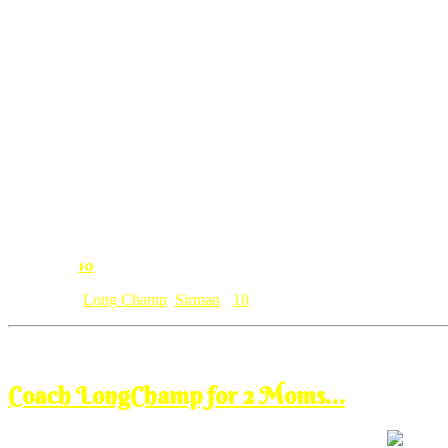
ni last minute investment. hajat memang nak amik Prada merah ada
sudah. Jimat duit! Colour merah was not in hand so aku settled ngan da
Welcome to the new world new job new phase for RD too….i ll get y
ong mar!! Mike Ross can wait.
10
Comment:
Category: [
Long Champ
,
Sirman
]
10
Aug
6
2012
Monday, 7:00 am
Coach LongChamp for 2 Moms…