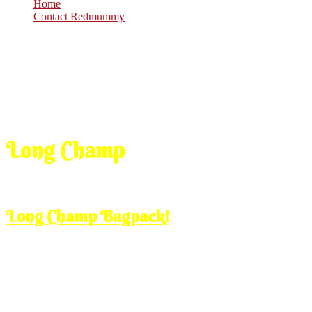
Home
Contact Redmummy
Long Champ
Mar
13
2013
Wednesday, 12:00 pm
Long Champ Bagpack!