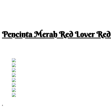
Pencinta Merah Red Lover Red
I am a RED lover so my life is full of RED
Follow RM
.