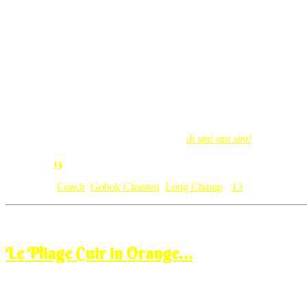
hari ni mak ajah ke Mekah for Umrah lagi….ramai orang tanya buk
sekali 
Masih ada lagi handbags untuk dilanting
di sini sini sini!
Harga meman
13
Comment:
Category: [
Coach
,
Gobok Chanteq
,
Long Champ
]
13
Mar
29
2012
Thursday, 9:00 am
Le Pliage Cuir in Orange…