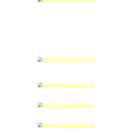
h dah sold out ler kak.
sing with the new handbags, nah ai nak melaram lam nih. Sungguh rama
ceh, like ai donno…
Boleh shoulder, sling and digayakan begitu…
ler kalo LV Alma Epi Oren tu habis kaler orennya, dapat jugak yang IN, 