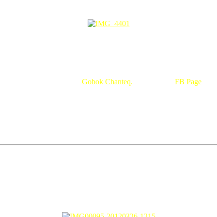
all for my Mak Ajah and Mak Mertua
nampak susut dah badan mak…
an ke hari tu Mak Ajah baru balik, sebenarnya mak bilang Mekah adala
lagi raya kali ni, tanpa Mak, after 4,5 hari raya baru Mak Ajah balik. In
Telekung Mak Ajah is by
Gobok Chanteq.
Do like their
FB Page
too.
g akan bertukar2 tengook mood mak meyah tapi kalau tak bertukar pun