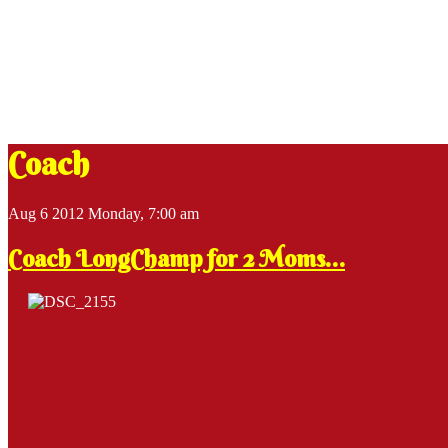
Coach
Aug
6
2012
Monday, 7:00 am
Coach LongChamp for 2 Moms…