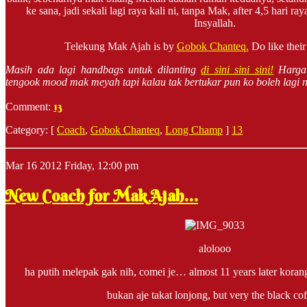
ke sana, jadi sekali lagi raya kali ni, tanpa Mak, after 4,5 hari r
Insyallah.
Telekung Mak Ajah is by
Gobok Chanteq.
Do like thei
Masih ada lagi handbags untuk dilanting
di sini sini sini!
Harga
tengook mood mak meyah tapi kalau tak bertukar pun ko boleh lagi ne
13
Comment:
Category: [
Coach
,
Gobok Chanteq
,
Long Champ
]
13
Mar
16
2012
Friday, 12:00 pm
New Coach for Mak Ajah…
alolooo
ha putih melepak gak nih, comei je… almost 11 years later kora
bukan aje takat lonjong, but very the black cof