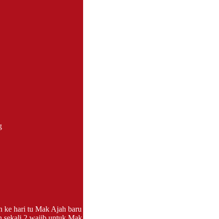
g
 ke hari tu Mak Ajah baru
 sekali 2 wajib untuk Mak