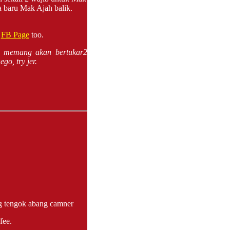
aya baru Mak Ajah balik.
r
FB Page
too.
 memang akan bertukar2
go, try jer.
ng tengok abang camner
fee.