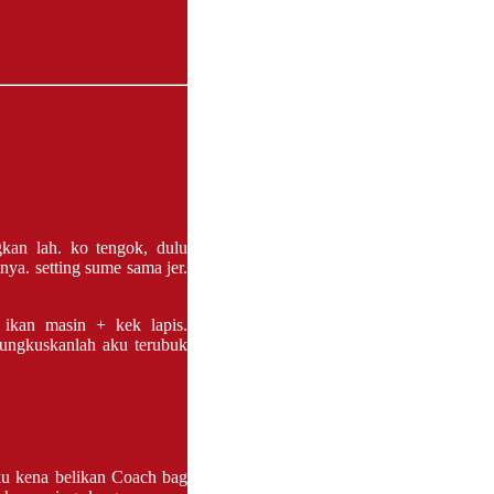
kan lah. ko tengok, dulu
ya. setting sume sama jer.
ikan masin + kek lapis.
 bungkuskanlah aku terubuk
aku kena belikan Coach bag