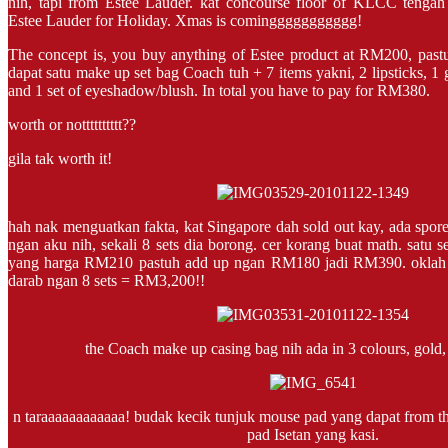
nih, tapi from Estee Lauder. kat concourse floor of KLCC tenga
Estee Lauder for Holiday. Xmas is cominggggggggggg!
The concept is, you buy anything of Estee product at RM200, pas
dapat satu make up set bag Coach tuh + 7 items yakni, 2 lipsticks, 1 g
and 1 set of eyeshadow/blush. In total you have to pay for RM380.
worth or notttttttttt??
gila tak worth it!
hah nak menguatkan fakta, kat Singapore dah sold out kay, ada spor
ngan aku nih, sekali 8 sets dia borong. cer korang buat math. satu s
yang harga RM210 pastuh add up ngan RM180 jadi RM390. oklah
darab ngan 8 sets = RM3,200!!
the Coach make up casing bag nih ada in 3 colours, gold, s
n taraaaaaaaaaaaa! budak kecik tunjuk mouse pad yang dapat from 
pad Isetan yang kasi.