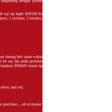
h happening dengan promo
tuh top up lagik RM180 ko
loss, 1 eyeliner, 2 brushes,
ean datang beli sama waktu
et let say dia amik perfume
 katakan RM400 round up
ilver, and red.
the purchase….eh ni mouse