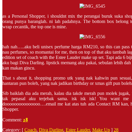
as a Personal Shopper, i shouldnt mix the perangai buruk suka shop
orang punya baranglah. ni lah padahnya. The bottom box belong 
wrap cecantik, the top one is mine.
hah nah…..aku beli unisex perfume harga RM210, so this can pass 
nau perfumes, so momantai for me, then on top of that aku tambah la
edition set of coach with the Estee Lauder make up set. Tapi ada 6 bij
aku bagi Diva Darling. lipstick memang aku pakai, sebulan lebih dah
kan makan gincu.
That s about it, shopping promo utk yang nak kahwin pun sesuai
hantaran pun boleh, yang nak jadikan birthday or xmas gift pun
Sib baiklah dia ada merah, kalau dia takde merah pun molek jugak, t
tak pepasal aku terjebak sama. isk isk isk! You want me
dooooooooooooooo….email me kat atas tuh ada Contact RM kan, ha
Shopper.
28
Comment:
Category: [
Coach
,
Diva Darling
,
Estee Lauder
,
Make Up
]
28