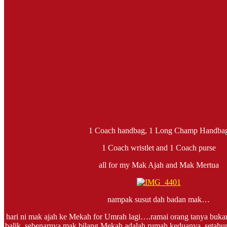
1 Coach handbag, 1 Long Champ Handba
1 Coach wristlet and 1 Coach purse
all for my Mak Ajah and Mak Mertua
nampak susut dah badan mak…
hari ni mak ajah ke Mekah for Umrah lagi….ramai orang tanya bukan
balik, sebenarnya mak bilang Mekah adalah rumah keduanya, setahun