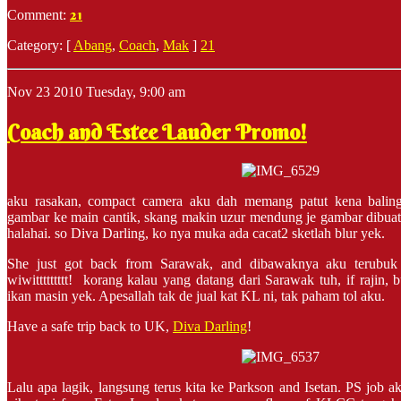
21
Comment:
Category: [
Abang
,
Coach
,
Mak
]
21
Nov
23
2010
Tuesday, 9:00 am
Coach and Estee Lauder Promo!
aku rasakan, compact camera aku dah memang patut kena baling
gambar ke main cantik, skang makin uzur mendung je gambar dibuatn
halahai. so Diva Darling, ko nya muka ada cacat2 sketlah blur yek.
She just got back from Sarawak, and dibawaknya aku terubuk 
wiwittttttttt! korang kalau yang datang dari Sarawak tuh, if rajin,
ikan masin yek. Apesallah tak de jual kat KL ni, tak paham tol aku.
Have a safe trip back to UK,
Diva Darling
!
Lalu apa lagik, langsung terus kita ke Parkson and Isetan. PS job 