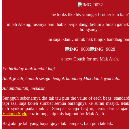
he looks like his younger brother kan kan?
inilah Abang, rasanya baru habis berpantang, belum 2 bulan gamakn
bongsunya.
ini saja iklan…untuk nak tunjuk handbag ba
a new Coach for my Mak Ajah.
Eh birthday mak lambat lagi
Amik je lah, hadiah sesaja, tengok handbag Mak dah koyak tuh..
Alhamdulillah, mekasih.
Sungguh sebenarnya dia tak tau pun the value of each bags, standa
tapi asal saja boleh sumbat semua barangnya ke surau masjid, leta
dah syukur pada ibuku. Sampai sahaja bag ni, terus dari tanga
Victoria Stylo
coz tolong ship this bag out for Mak Ajah.
Bag aku je lah yang bayangnya tak nampak, bau pun takdak.