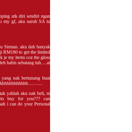
ping utk diri sendiri ngan
to my gf, aku suruh SA tu
to Sirman. aku dah banyak
gi RM180 to get the limited
ik je my items coz the gloss
 leh habis sebatang tuh….ai
, yang nak bertunang buat
 bolehhhhhhhhhhhhh………
ak yahlah aku nak beli, ni
 to buy for you??? can
h i can do your Personal