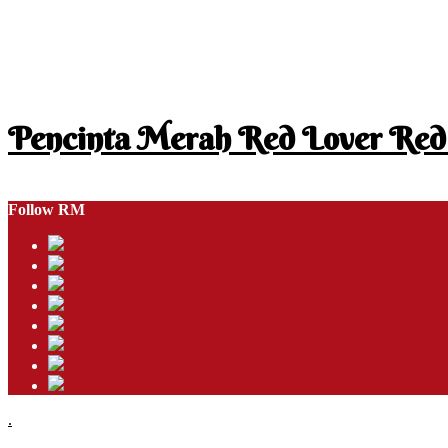
Pencinta Merah Red Lover Red
I am a RED lover so my life is full of RED
Follow RM
.