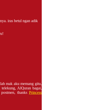
ya. iras betul ngan adik
ru!
rdlah mak aku memang gitu,
k telekung, AlQuran bagai,
n postmen, thanks
Princess