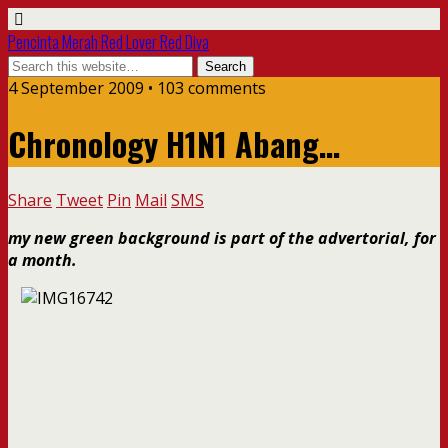
Pencinta Merah Red Lover Red Diva
4 September 2009 • 103 comments
Chronology H1N1 Abang…
Share
Tweet
Pin
Mail
SMS
my new green background is part of the advertorial, for
a month.