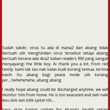
Sudah takdir, virus tu ada di mana2 dan abang tidak
bertuah utk menghindari virus tersebut tetapi abang
bertuah kerana ada doa2 kalian readers RM yang sangat
menyayangi the little boy. Ai thank you a lot, from red
family. kami tak tau nak balas budi korang semua. terima
kasih. Itu abang bagi peace mode utk korang
yer….hehehehehe, abang abang.
I really hope abang could be discharged anytime, we will
monitor him from home. He is too exausted and dah naik
lesu dok lam bilik spital nih….
Saya akan hantar update for Abang’s health setiap