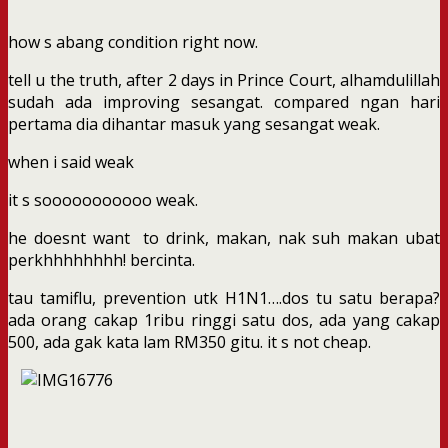
how s abang condition right now.
tell u the truth, after 2 days in Prince Court, alhamdulillah
sudah ada improving sesangat. compared ngan hari
pertama dia dihantar masuk yang sesangat weak.
when i said weak
it s sooooooooooo weak.
he doesnt want to drink, makan, nak suh makan ubat
perkhhhhhhhh! bercinta.
tau tamiflu, prevention utk H1N1….dos tu satu berapa?
ada orang cakap 1ribu ringgi satu dos, ada yang cakap
500, ada gak kata lam RM350 gitu. it s not cheap.