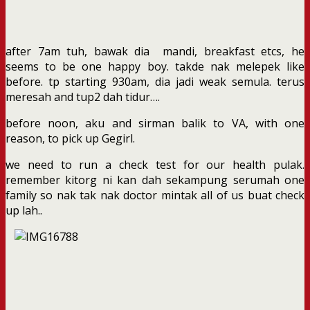
after 7am tuh, bawak dia mandi, breakfast etcs, he
seems to be one happy boy. takde nak melepek like
before. tp starting 930am, dia jadi weak semula. terus
meresah and tup2 dah tidur….
before noon, aku and sirman balik to VA, with one
reason, to pick up Gegirl.
we need to run a check test for our health pulak.
remember kitorg ni kan dah sekampung serumah one
family so nak tak nak doctor mintak all of us buat check
up lah..