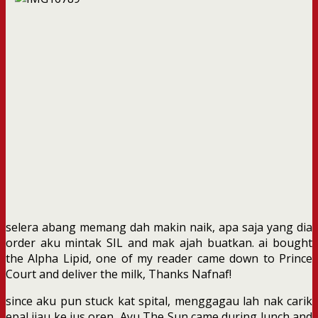
selera abang memang dah makin naik, apa saja yang dia
order aku mintak SIL and mak ajah buatkan. ai bought
the Alpha Lipid, one of my reader came down to Prince
Court and deliver the milk, Thanks Nafnaf!
since aku pun stuck kat spital, menggagau lah nak carik
epal ijau ke jus oren, Ayu The Sun came during lunch and