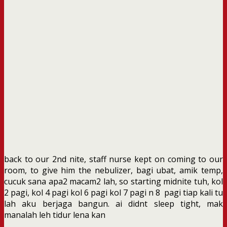
back to our 2nd nite, staff nurse kept on coming to our
room, to give him the nebulizer, bagi ubat, amik temp,
cucuk sana apa2 macam2 lah, so starting midnite tuh, kol
2 pagi, kol 4 pagi kol 6 pagi kol 7 pagi n 8 pagi tiap kali tu
lah aku berjaga bangun. ai didnt sleep tight, mak
manalah leh tidur lena kan