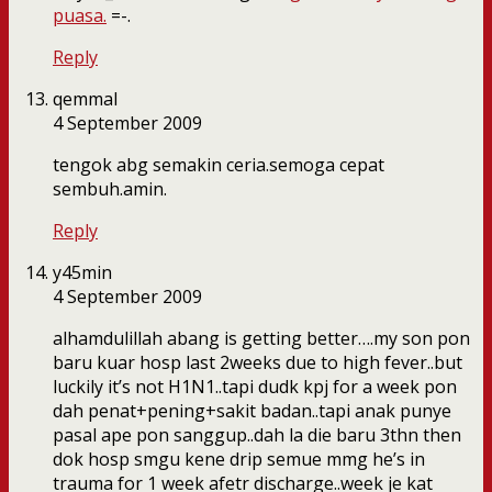
puasa.
=-.
Reply
qemmal
4 September 2009
tengok abg semakin ceria.semoga cepat
sembuh.amin.
Reply
y45min
4 September 2009
alhamdulillah abang is getting better….my son pon
baru kuar hosp last 2weeks due to high fever..but
luckily it’s not H1N1..tapi dudk kpj for a week pon
dah penat+pening+sakit badan..tapi anak punye
pasal ape pon sanggup..dah la die baru 3thn then
dok hosp smgu kene drip semue mmg he’s in
trauma for 1 week afetr discharge..week je kat