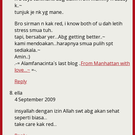
k..~
tunjuk je nk yg mane..
Bro sirman n kak red, i know both of u dah letih
stress smua tuh..
tapi, bersabar yer…Abg getting better..~
kami mendoakan…harapnya smua pulih spt
sediakala..~
Amin..:)
.-= Alamfanacinta´s last blog ..
From Manhattan with
love…~
=-.
Reply
ella
4 September 2009
insyallah dengan izin Allah swt abg akan sehat
seperti biasa…
take care kak red…