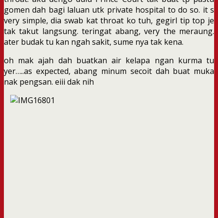
gomen dah bagi laluan utk private hospital to do so. it s
very simple, dia swab kat throat ko tuh, gegirl tip top je
tak takut langsung. teringat abang, very the meraung.
ater budak tu kan ngah sakit, sume nya tak kena.
oh mak ajah dah buatkan air kelapa ngan kurma tu
yer…..as expected, abang minum secoit dah buat muka
nak pengsan. eiii dak nih