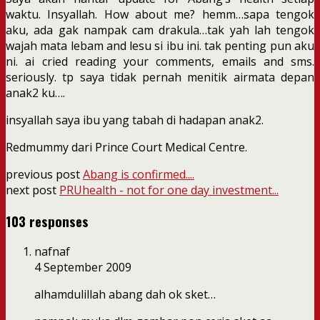
waktu. Insyallah. How about me? hemm…sapa tengok
aku, ada gak nampak cam drakula…tak yah lah tengok
wajah mata lebam and lesu si ibu ini. tak penting pun aku
ni. ai cried reading your comments, emails and sms.
seriously. tp saya tidak pernah menitik airmata depan
anak2 ku….
insyallah saya ibu yang tabah di hadapan anak2.
Redmummy dari Prince Court Medical Centre.
previous post
Abang is confirmed....
next post
PRUhealth - not for one day investment...
103 responses
nafnaf
4 September 2009
alhamdulillah abang dah ok sket…