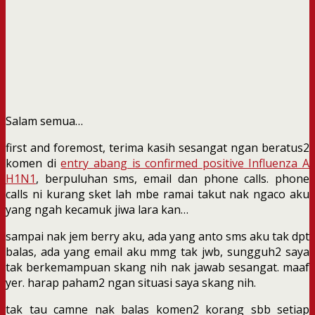
Salam semua…
first and foremost, terima kasih sesangat ngan beratus2
komen di
entry abang is confirmed positive Influenza A
H1N1
, berpuluhan sms, email dan phone calls. phone
calls ni kurang sket lah mbe ramai takut nak ngaco aku
yang ngah kecamuk jiwa lara kan…
sampai nak jem berry aku, ada yang anto sms aku tak dpt
balas, ada yang email aku mmg tak jwb, sungguh2 saya
tak berkemampuan skang nih nak jawab sesangat. maaf
yer. harap paham2 ngan situasi saya skang nih.
tak tau camne nak balas komen2 korang sbb setiap