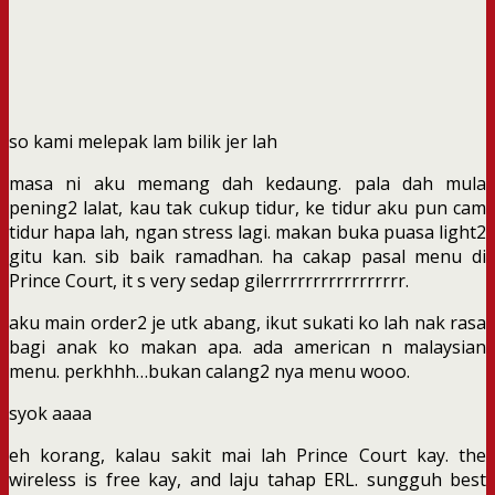
so kami melepak lam bilik jer lah
masa ni aku memang dah kedaung. pala dah mula
pening2 lalat, kau tak cukup tidur, ke tidur aku pun cam
tidur hapa lah, ngan stress lagi. makan buka puasa light2
gitu kan. sib baik ramadhan. ha cakap pasal menu di
Prince Court, it s very sedap gilerrrrrrrrrrrrrrrrr.
aku main order2 je utk abang, ikut sukati ko lah nak rasa
bagi anak ko makan apa. ada american n malaysian
menu. perkhhh…bukan calang2 nya menu wooo.
syok aaaa
eh korang, kalau sakit mai lah Prince Court kay. the
wireless is free kay, and laju tahap ERL. sungguh best