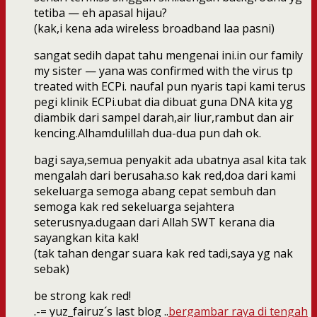
tetiba — eh apasal hijau?
(kak,i kena ada wireless broadband laa pasni)
sangat sedih dapat tahu mengenai ini.in our family
my sister — yana was confirmed with the virus tp
treated with ECPi. naufal pun nyaris tapi kami terus
pegi klinik ECPi.ubat dia dibuat guna DNA kita yg
diambik dari sampel darah,air liur,rambut dan air
kencing.Alhamdulillah dua-dua pun dah ok.
bagi saya,semua penyakit ada ubatnya asal kita tak
mengalah dari berusaha.so kak red,doa dari kami
sekeluarga semoga abang cepat sembuh dan
semoga kak red sekeluarga sejahtera
seterusnya.dugaan dari Allah SWT kerana dia
sayangkan kita kak!
(tak tahan dengar suara kak red tadi,saya yg nak
sebak)
be strong kak red!
.-= yuz_fairuz´s last blog ..
bergambar raya di tengah