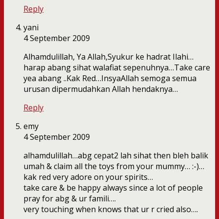
Reply
yani
4 September 2009
Alhamdulillah, Ya Allah,Syukur ke hadrat Ilahi…
harap abang sihat walafiat sepenuhnya…Take care
yea abang ..Kak Red…InsyaAllah semoga semua
urusan dipermudahkan Allah hendaknya…
Reply
emy
4 September 2009
alhamdulillah…abg cepat2 lah sihat then bleh balik
umah & claim all the toys from your mummy… :-)…
kak red very adore on your spirits…
take care & be happy always since a lot of people
pray for abg & ur famili….
very touching when knows that ur r cried also….