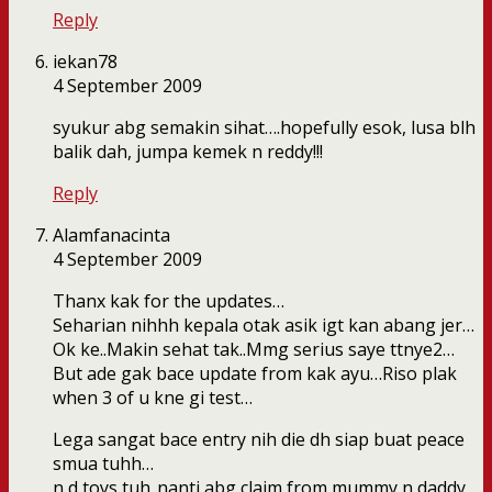
Reply
iekan78
4 September 2009
syukur abg semakin sihat….hopefully esok, lusa blh
balik dah, jumpa kemek n reddy!!!
Reply
Alamfanacinta
4 September 2009
Thanx kak for the updates…
Seharian nihhh kepala otak asik igt kan abang jer…
Ok ke..Makin sehat tak..Mmg serius saye ttnye2…
But ade gak bace update from kak ayu…Riso plak
when 3 of u kne gi test…
Lega sangat bace entry nih die dh siap buat peace
smua tuhh…
n d toys tuh..nanti abg claim from mummy n daddy