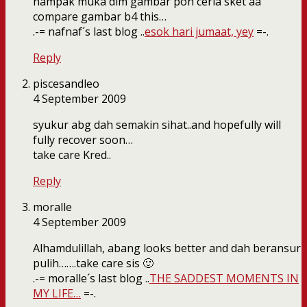
nampak muka dlm gambar pon ceria sket aa
compare gambar b4 this…
.-= nafnaf´s last blog ..
esok hari jumaat, yey
=-.
Reply
piscesandleo
4 September 2009
syukur abg dah semakin sihat..and hopefully will
fully recover soon…
take care Kred..
Reply
moralle
4 September 2009
Alhamdulillah, abang looks better and dah beransur
pulih…….take care sis 🙂
.-= moralle´s last blog ..
THE SADDEST MOMENTS IN
MY LIFE…
=-.