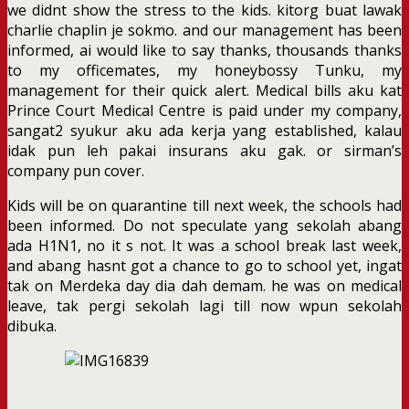
we didnt show the stress to the kids. kitorg buat lawak
charlie chaplin je sokmo. and our management has been
informed, ai would like to say thanks, thousands thanks
to my officemates, my honeybossy Tunku, my
management for their quick alert. Medical bills aku kat
Prince Court Medical Centre is paid under my company,
sangat2 syukur aku ada kerja yang established, kalau
idak pun leh pakai insurans aku gak. or sirman’s
company pun cover.
Kids will be on quarantine till next week, the schools had
been informed. Do not speculate yang sekolah abang
ada H1N1, no it s not. It was a school break last week,
and abang hasnt got a chance to go to school yet, ingat
tak on Merdeka day dia dah demam. he was on medical
leave, tak pergi sekolah lagi till now wpun sekolah
dibuka.