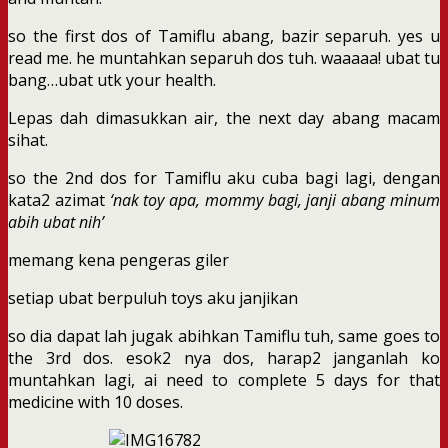
so the first dos of Tamiflu abang, bazir separuh. yes u
read me. he muntahkan separuh dos tuh. waaaaa! ubat tu
bang…ubat utk your health.
Lepas dah dimasukkan air, the next day abang macam
sihat.
so the 2nd dos for Tamiflu aku cuba bagi lagi, dengan
kata2 azimat
‘nak toy apa, mommy bagi, janji abang minum
abih ubat nih’
memang kena pengeras giler
setiap ubat berpuluh toys aku janjikan
so dia dapat lah jugak abihkan Tamiflu tuh, same goes to
the 3rd dos. esok2 nya dos, harap2 janganlah ko
muntahkan lagi, ai need to complete 5 days for that
medicine with 10 doses.