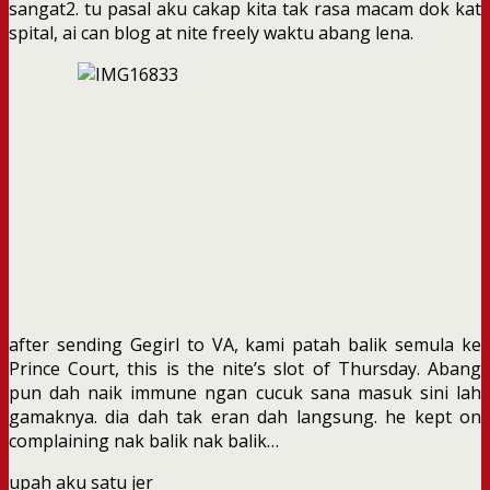
sangat2. tu pasal aku cakap kita tak rasa macam dok kat
spital, ai can blog at nite freely waktu abang lena.
after sending Gegirl to VA, kami patah balik semula ke
Prince Court, this is the nite’s slot of Thursday. Abang
pun dah naik immune ngan cucuk sana masuk sini lah
gamaknya. dia dah tak eran dah langsung. he kept on
complaining nak balik nak balik…
upah aku satu jer