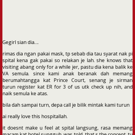
Gegirl sian dia….
rimas dia ngan pakai mask, tp sebab dia tau syarat nak pi
spital kena gak pakai so relakan je lah. she knows that
visiting abang only for a while jer, pastu dia kena balik ke
VA semula. since kami anak beranak dah memang
berumahtangga kat Prince Court, senang je sirman
turun register kat ER for 3 of us utk check up nih, and
naik semula ke atas.
bila dah sampai turn, depa call je bilik mintak kami turun
ai really love this hospitallah.
it doesnt make u feel at spital langsung, rasa memang
macam kat hotel sungguh. was told, that s the concept. tu