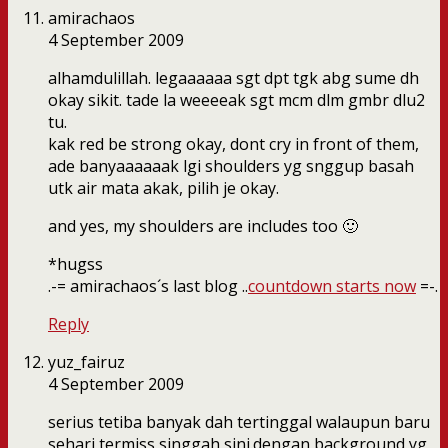
amirachaos
4 September 2009
alhamdulillah. legaaaaaa sgt dpt tgk abg sume dh
okay sikit. tade la weeeeak sgt mcm dlm gmbr dlu2
tu.
kak red be strong okay, dont cry in front of them,
ade banyaaaaaak lgi shoulders yg snggup basah
utk air mata akak, pilih je okay.
and yes, my shoulders are includes too 🙂
*hugss
.-= amirachaos´s last blog ..
countdown starts now
=-.
Reply
yuz_fairuz
4 September 2009
serius tetiba banyak dah tertinggal walaupun baru
sehari termiss singgah sini.dengan background yg