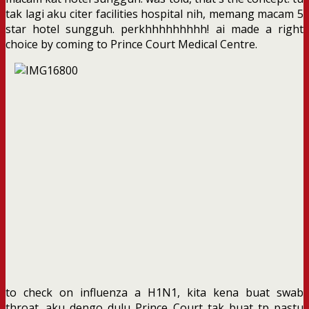
tak lagi aku citer facilities hospital nih, memang macam 5
star hotel sungguh. perkhhhhhhhhh! ai made a right
choice by coming to Prince Court Medical Centre.
to check on influenza a H1N1, kita kena buat swab
throat. aku dengo dulu Prince Court tak buat tp pastu