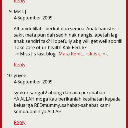
Reply
Miss J
4 September 2009
Alhamdulillah.. berkat doa semua. Anak hamster J
sakit mata pun dah sedih nak nangis, apetah lagi
anak sendiri tak? Hopefully abg will get well soon!!!
Take care of ur health Kak Red, k?
.-= Miss J´s last blog ..
Mata Kenit… isk..isk..
=-.
Reply
yuyee
4 September 2009
syukur sangat2 abang dah ada perubahan..
YA ALLAH moga kau berikanlah kesihatan kepada
keluarga REDmummy..sahabat-sahabat kami
semua..amin ya ALLAH
Reply