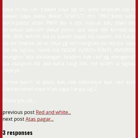
saya ni nk cari kawan saya yg dh lama terpisah..dia ni
kawan saya masa dekat SEMESTI thn 1997 kami satu
dorm.pastu after PMR dia x dpt masuk blk, then dia
teruskan sekolah dekat johor. last saya dpt kontek dia
thn 2006 before dia ni kawen..lepas dia kawen, dia tukar
no tel (maybe la) or saya yg terhilangkan no tel dia. lupa
lak nk bgtau, nama dia NOOR AZRIZA BINTI AMBROS.
mungkin ada dikalangan readers kak red yg mengenali
dia ataupun dia ada baca blog kak red boleh la bgtau
saya ye…
terima kasih la pada kak red sekiranya kak red sudi
siarkan email saya ni ye..saya hargai sgt2..
thank you ye…
previous post
Red and white...
next post
Atas pagar...
3 responses