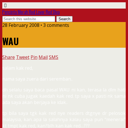
Pencinta Merah Red Lover Red Diva
28 February 2008 • 3 comments
WAU
Share
Tweet
Pin
Mail
SMS
salam kak red,
nama saya zuera dari seremban..
dh selalu saya baca pasal WAU ni kan, terasa la dlm hati
ni nk cuba jugak kaedah kak red. tp saya x pasti nk sama
ada saya akan berjaya ke idak..
tp bila saya tgk kak red nye readers dtgnye dr pelosok
malaysia, kan..apa la salahnya kalau saya pun “menerai”
kt tmpt kak red, kan?blh kan kak red…???