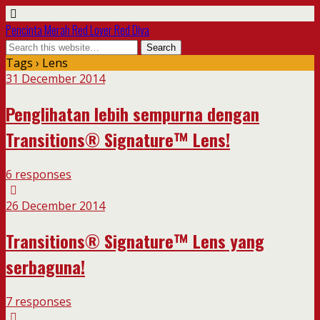
Pencinta Merah Red Lover Red Diva
Tags › Lens
31 December 2014
Penglihatan lebih sempurna dengan
Transitions® Signature™ Lens!
6 responses
26 December 2014
Transitions® Signature™ Lens yang
serbaguna!
7 responses