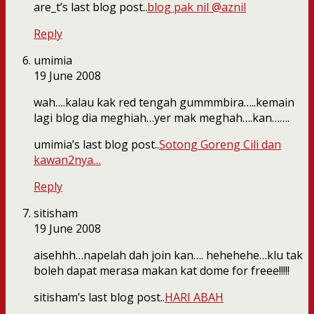
are_t’s last blog post..
blog pak nil @aznil
Reply
umimia
19 June 2008
wah….kalau kak red tengah gummmbira…..kemain
lagi blog dia meghiah…yer mak meghah….kan…….
umimia’s last blog post..
Sotong Goreng Cili dan
kawan2nya…
Reply
sitisham
19 June 2008
aisehhh…napelah dah join kan…. hehehehe…klu tak
boleh dapat merasa makan kat dome for freee!!!!!
sitisham’s last blog post..
HARI ABAH