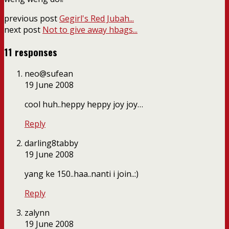
previous post
Gegirl's Red Jubah...
next post
Not to give away hbags...
11 responses
neo@sufean
19 June 2008
cool huh..heppy heppy joy joy…
Reply
darling8tabby
19 June 2008
yang ke 150..haa..nanti i join..:)
Reply
zalynn
19 June 2008