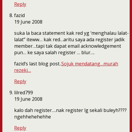
Reply
fazid
19 June 2008
suka la baca statement kak red yg ‘menghalau lalat-
lalat” iteww… kak red…aritu saya ada register jadik
member…tapi tak dapat email acknowledgement
pun… ke saya salah register … blur….
fazid’s last blog post..
Sojuk mendatang…murah
rezeki…
Reply
lilred799
19 June 2008
kalo dah register….nak register lg sekali buleyh????
ngehhehehehhe
Reply