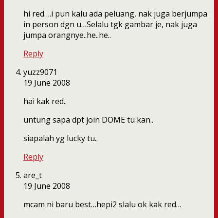
hi red….i pun kalu ada peluang, nak juga berjumpa
in person dgn u…Selalu tgk gambar je, nak juga
jumpa orangnye..he..he..
Reply
yuzz9071
19 June 2008
hai kak red..
untung sapa dpt join DOME tu kan..
siapalah yg lucky tu..
Reply
are_t
19 June 2008
mcam ni baru best…hepi2 slalu ok kak red…