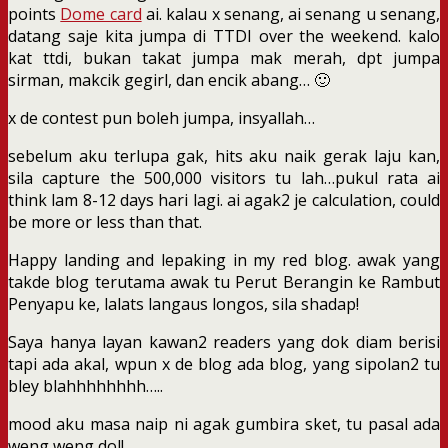
points
Dome card
ai. kalau x senang, ai senang u senang,
datang saje kita jumpa di TTDI over the weekend. kalo
kat ttdi, bukan takat jumpa mak merah, dpt jumpa
sirman, makcik gegirl, dan encik abang… 🙂
x de contest pun boleh jumpa, insyallah…
sebelum aku terlupa gak, hits aku naik gerak laju kan,
sila capture the 500,000 visitors tu lah…pukul rata ai
think lam 8-12 days hari lagi. ai agak2 je calculation, could
be more or less than that.
Happy landing and lepaking in my red blog. awak yang
takde blog terutama awak tu Perut Berangin ke Rambut
Penyapu ke, lalats langaus longos, sila shadap!
Saya hanya layan kawan2 readers yang dok diam berisi
tapi ada akal, wpun x de blog ada blog, yang sipolan2 tu
bley blahhhhhhhh…..
mood aku masa naip ni agak gumbira sket, tu pasal ada
weng weng dol!