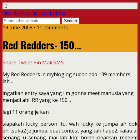
Pencinta Merah Red Lover Red Diva
19 June 2008 • 11 comments
Red Redders- 150…
Share
Tweet
Pin
Mail
SMS
My Red Redders in mybloglog sudah ada 139 members
lah…
ingatkan entry saya yang i m gonna meet manusia yang
menjadi ahli RR yang ke 150…
lagi 11 orang je kan..
siapakah lucky person itu, wah lucky ke jumpa ai? dok
eh…suka2 je jumpa. buat contest yang tah hape2. kalau ai
senang u senang mai lah klcc boleh clearkan redeem