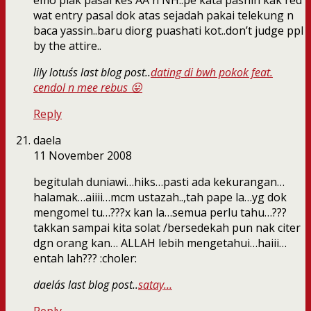
emo plak pasal kes AA n NH..pe kata pasnih kak red
wat entry pasal dok atas sejadah pakai telekung n
baca yassin..baru diorg puashati kot..don’t judge ppl
by the attire..
lily lotus´s last blog post..
dating di bwh pokok feat.
cendol n mee rebus 😛
Reply
daela
11 November 2008
begitulah duniawi…hiks…pasti ada kekurangan…
halamak…aiiii…mcm ustazah..,tah pape la…yg dok
mengomel tu…???x kan la…semua perlu tahu…???
takkan sampai kita solat /bersedekah pun nak citer
dgn orang kan… ALLAH lebih mengetahui…haiii…
entah lah??? :choler:
daela´s last blog post..
satay…