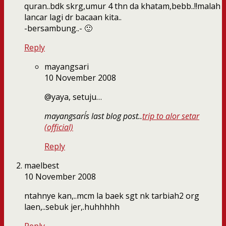
quran..bdk skrg,umur 4 thn da khatam,bebb..!!malah
lancar lagi dr bacaan kita..
-bersambung..- 🙂
Reply
mayangsari
10 November 2008
@yaya, setuju…
mayangsari´s last blog post..
trip to alor setar
(official)
Reply
maelbest
10 November 2008
ntahnye kan,..mcm la baek sgt nk tarbiah2 org
laen,..sebuk jer,.huhhhhh