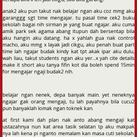
anak2 aku pun takut nak belajar ngan aku coz mmg aku
garanggg sgt time mengajar. tu pasal time cek2 buku
sekolah bagai nih sirman je yang buat ngajar. aku cuma
amik park sek agama abang itupun dah bersentap bila
aku hangin aku datang. ha x yahlah gua nak control
macho, aku mmg x layak jadi cikgu, aku penah buat part
time lah ngajar budak kindy kat tpt akak ipar aku dulu,
wah liau, takut students ngan aku yer…x yah cite details
make it short aku tanya fifin kot dia boleh spend 15min
for mengajar ngaji budak2 nih.
belajar ngan nenek, depa banyak main. yet neneknya
ngajar gak orang mengaji, tu lah payahnya bila cucu2
pun banyaklah lomak ngan toknek kan.
at first kami dah plan nak anto abang mengaji kat
ustazahnya nun kat area tasik selatan tp aku makpak
nya lah kena pi nganto memalam kan masa cuti sekolah.