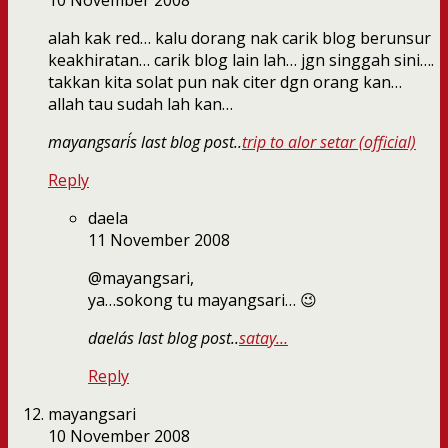
10 November 2008
alah kak red… kalu dorang nak carik blog berunsur
keakhiratan… carik blog lain lah… jgn singgah sini….
takkan kita solat pun nak citer dgn orang kan…
allah tau sudah lah kan…
mayangsari´s last blog post..
trip to alor setar (official)
Reply
daela
11 November 2008
@mayangsari,
ya…sokong tu mayangsari… 😉
daela´s last blog post..
satay…
Reply
mayangsari
10 November 2008