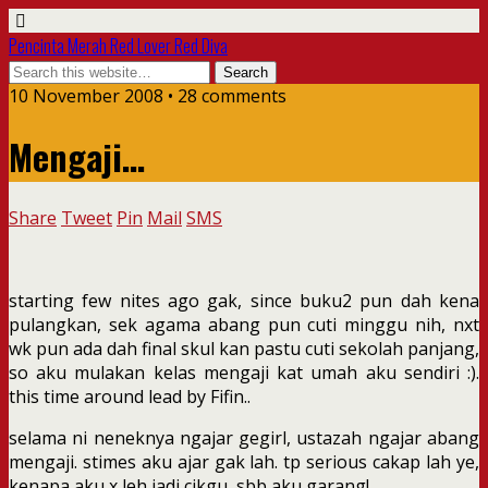
Pencinta Merah Red Lover Red Diva
10 November 2008 • 28 comments
Mengaji…
Share
Tweet
Pin
Mail
SMS
starting few nites ago gak, since buku2 pun dah kena
pulangkan, sek agama abang pun cuti minggu nih, nxt
wk pun ada dah final skul kan pastu cuti sekolah panjang,
so aku mulakan kelas mengaji kat umah aku sendiri :).
this time around lead by Fifin..
selama ni neneknya ngajar gegirl, ustazah ngajar abang
mengaji. stimes aku ajar gak lah. tp serious cakap lah ye,
kenapa aku x leh jadi cikgu, sbb aku garang!