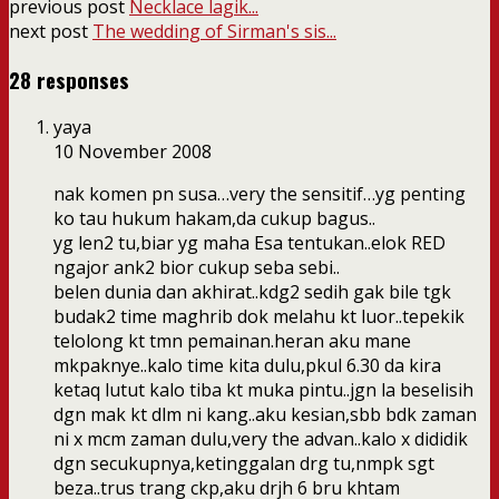
previous post
Necklace lagik...
next post
The wedding of Sirman's sis...
28 responses
yaya
10 November 2008
nak komen pn susa…very the sensitif…yg penting
ko tau hukum hakam,da cukup bagus..
yg len2 tu,biar yg maha Esa tentukan..elok RED
ngajor ank2 bior cukup seba sebi..
belen dunia dan akhirat..kdg2 sedih gak bile tgk
budak2 time maghrib dok melahu kt luor..tepekik
telolong kt tmn pemainan.heran aku mane
mkpaknye..kalo time kita dulu,pkul 6.30 da kira
ketaq lutut kalo tiba kt muka pintu..jgn la beselisih
dgn mak kt dlm ni kang..aku kesian,sbb bdk zaman
ni x mcm zaman dulu,very the advan..kalo x dididik
dgn secukupnya,ketinggalan drg tu,nmpk sgt
beza..trus trang ckp,aku drjh 6 bru khtam