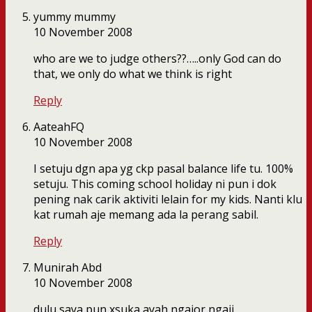
yummy mummy
10 November 2008
who are we to judge others??…..only God can do
that, we only do what we think is right
Reply
AateahFQ
10 November 2008
I setuju dgn apa yg ckp pasal balance life tu. 100%
setuju. This coming school holiday ni pun i dok
pening nak carik aktiviti lelain for my kids. Nanti klu
kat rumah aje memang ada la perang sabil.
Reply
Munirah Abd
10 November 2008
dulu saya pun xsuka ayah ngajor ngaji..