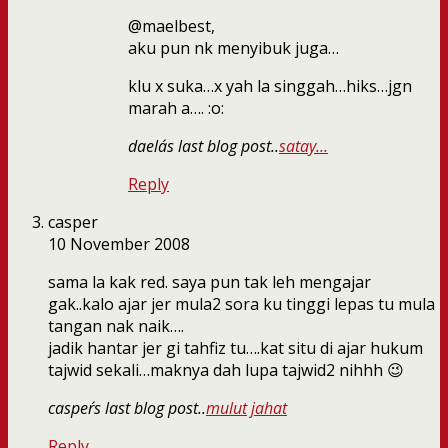
@maelbest,
aku pun nk menyibuk juga…
klu x suka…x yah la singgah…hiks…jgn
marah a…. :o:
daela´s last blog post..
satay…
Reply
casper
10 November 2008
sama la kak red. saya pun tak leh mengajar
gak..kalo ajar jer mula2 sora ku tinggi lepas tu mula
tangan nak naik….
jadik hantar jer gi tahfiz tu….kat situ di ajar hukum
tajwid sekali…maknya dah lupa tajwid2 nihhh 😉
casper´s last blog post..
mulut jahat
Reply