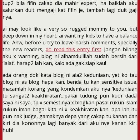
tup2 bila fifin cakap dia mahir expert, ha baiklah aku
salurkan duit mengaji kat fifin je, tambah lagi duit gaji
nya.
ai may look like a very so rugged mommy to you, but
deep down in my heart, ai want my kids to have a balance
life. Anw, before u try to leave harsh comments, specially
the new readers,
do read this entry first
. Jangan bilang
aku x warning, blog ni alhamdulillah sudah bersih dari
‘lalat’. harap2 lah kan, kalo ada gak siap kau!
ada orang dok kata blog ni ala2 keduniaan, yet ko tau
blog ni as blog hapa kan. benda tu kan sensitive issue,
macamlah korang yang kondemkan aku nya ‘keduniaan
tu sangat2 keakhiratan’…pakai tudung pun kuor dada!
saya ni saya, tp x semestinya x blogkan pasal rukun islam
rukun iman bagai kita ni x keakhiratan kan. apa lah..itu
pun nak judge, gamaknya depa yang cakap tu kanan dan
kiri dia kononnya lagi banyak dari aku nye kanan kiri.
huh!