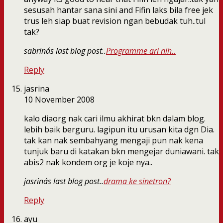
sesusah hantar sana sini and Fifin laks bila free jek
trus leh siap buat revision ngan bebudak tuh..tul
tak?
sabrina´s last blog post..
Programme ari nih..
Reply
jasrina
10 November 2008
kalo diaorg nak cari ilmu akhirat bkn dalam blog.
lebih baik berguru. lagipun itu urusan kita dgn Dia.
tak kan nak sembahyang mengaji pun nak kena
tunjuk baru di katakan bkn mengejar duniawani. tak
abis2 nak kondem org je koje nya..
jasrina´s last blog post..
drama ke sinetron?
Reply
ayu