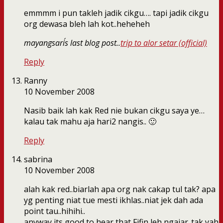
emmmm i pun takleh jadik cikgu…. tapi jadik cikgu
org dewasa bleh lah kot..heheheh
mayangsari´s last blog post..
trip to alor setar (official)
Reply
Ranny
10 November 2008
Nasib baik lah kak Red nie bukan cikgu saya ye…
kalau tak mahu aja hari2 nangis.. 🙂
Reply
sabrina
10 November 2008
alah kak red..biarlah apa org nak cakap tul tak? apa
yg penting niat tue mesti ikhlas..niat jek dah ada
point tau..hihihi..
anyway its good to hear that Fifin leh ngajar..tak yah