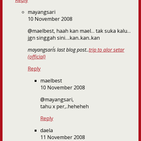
Reply
mayangsari
10 November 2008
@maelbest, haah kan mael… tak suka kalu…
jgn singgah sini….kan..kan..kan
mayangsari´s last blog post..
trip to alor setar
(official)
Reply
maelbest
10 November 2008
@mayangsari,
tahu x per,..heheheh
Reply
daela
11 November 2008