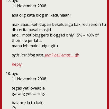
ayu
11 November 2008
ada org kata blog ini keduniaan?
mak aaai… kehidupan bekeluarga kak red sendiri tu
dh cerita pasal masjid..
and… most bloggers blogged only 15% – 40% of
their life jer lah…
mana leh main judge gitu..
ayu´s last blog post..
jom? beli emas… 😛
Reply
ayu
11 November 2008
tegas yet loveable..
garang yet caring..
balance la tu kak..
🙂