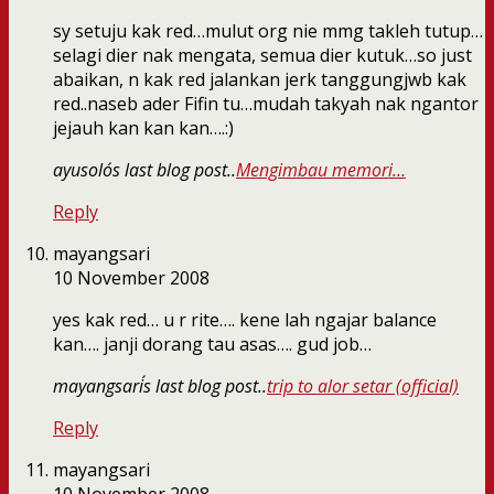
sy setuju kak red…mulut org nie mmg takleh tutup…
selagi dier nak mengata, semua dier kutuk…so just
abaikan, n kak red jalankan jerk tanggungjwb kak
red..naseb ader Fifin tu…mudah takyah nak ngantor
jejauh kan kan kan….:)
ayusolo´s last blog post..
Mengimbau memori…
Reply
mayangsari
10 November 2008
yes kak red… u r rite…. kene lah ngajar balance
kan…. janji dorang tau asas…. gud job…
mayangsari´s last blog post..
trip to alor setar (official)
Reply
mayangsari