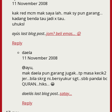
11 November 2008
kak red mcm mak saya lah.. mak sy pun garang…
kadang benda tau jadi x tau..
uhuks!
ayu´s last blog post..
jom? beli emas… 😛
Reply
daela
11 November 2008
@ayu,
mak daela pun garang jugak…tp masa kecik2
jer…bila skrg ni..bersyukur sgt…sbb pandai bc
QURAN…hiks… 😀
daela´s last blog post..
satay…
Reply