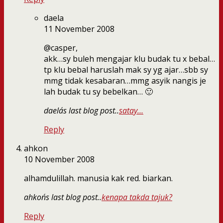
daela
11 November 2008
@casper,
akk…sy buleh mengajar klu budak tu x bebal…
tp klu bebal haruslah mak sy yg ajar…sbb sy
mmg tidak kesabaran…mmg asyik nangis je
lah budak tu sy bebelkan… 🙂
daela´s last blog post..
satay…
Reply
ahkon
10 November 2008
alhamdulillah. manusia kak red. biarkan.
ahkon´s last blog post..
kenapa takda tajuk?
Reply