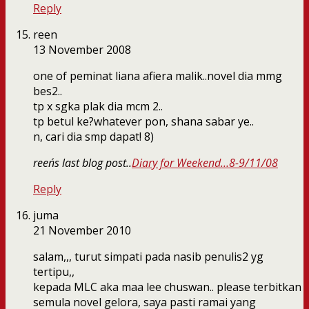
Reply
reen
13 November 2008
one of peminat liana afiera malik..novel dia mmg
bes2..
tp x sgka plak dia mcm 2..
tp betul ke?whatever pon, shana sabar ye..
n, cari dia smp dapat! 8)
reen´s last blog post..
Diary for Weekend…8-9/11/08
Reply
juma
21 November 2010
salam,,, turut simpati pada nasib penulis2 yg
tertipu,,
kepada MLC aka maa lee chuswan.. please terbitkan
semula novel gelora, saya pasti ramai yang