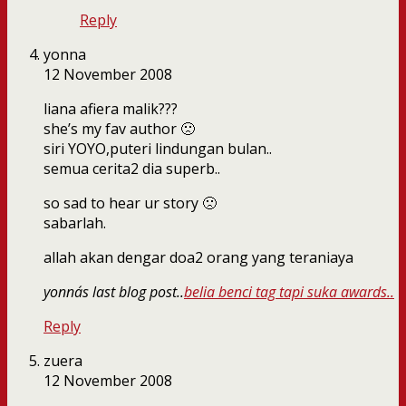
Reply
yonna
12 November 2008
liana afiera malik???
she’s my fav author 🙁
siri YOYO,puteri lindungan bulan..
semua cerita2 dia superb..
so sad to hear ur story 🙁
sabarlah.
allah akan dengar doa2 orang yang teraniaya
yonna´s last blog post..
belia benci tag tapi suka awards..
Reply
zuera
12 November 2008