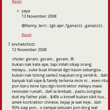
Reply
yaya
13 November 2008
@Ranny, lerrr…tgk ajer..?ganazzz…ganazzzz…
Reply
enchekchotz
12 November 2008
:choler: geram.. geram… geram…!!!!
bukan nak kate ape, tapi inilah sikap orang
melayu… suke buat khianat dgn kaum sebangsa…
bukan nak tolong same2 majukan org sendrik… dah
banyak kali saye & family terkena mcm ni…. even ritu
pon baru kene tipu dgn kontraktor melayu mase
renovate rumah… dah la lembab… pastu songlap
duit my father plak… $40k u know!! bukan sikit tuu…
amek kontraktor chinese, kejap je wat keje… dah
95% siap pon… x sampai sebulan pon dorg wat