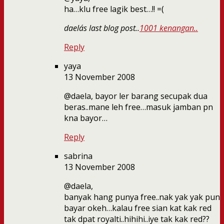
ha…klu free lagik best…!! =(
daela´s last blog post..
1001 kenangan..
Reply
yaya
13 November 2008
@daela, bayor ler barang secupak dua
beras..mane leh free…masuk jamban pn
kna bayor…
Reply
sabrina
13 November 2008
@daela,
banyak hang punya free..nak yak yak pun
bayar okeh…kalau free sian kat kak red
tak dpat royalti..hihihi..iye tak kak red??