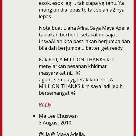
esok, esok lagi… tak siapa yg tahu. Ya
mungkin dia lepas tp tak selama2 nya
lepas.
Nota buat Liana Afira, Saya Maya Adelia
tak akan berhenti setakat ini saja…
InsyaAllah kita pasti akan berjumpa dan
bila dah berjumpa u better get ready
Kak Red, A MILLION THANKS krn
menyiarkan pesanan khidmat
masyarakat ni… 😀
again, semua yg letak komen… A
MILLION THANKS krn saya jadi lebih
bersemangat 😀
Reply
Ma Lee Chuswan
3 August 2010
@Lia @ Maya Adelia,