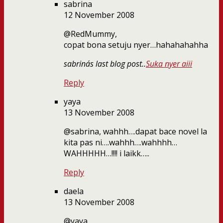
sabrina
12 November 2008
@RedMummy,
copat bona setuju nyer…hahahahahha
sabrina´s last blog post..
Suka nyer aiii
Reply
yaya
13 November 2008
@sabrina, wahhh….dapat bace novel la
kita pas ni….wahhh….wahhhh…
WAHHHHH…!!!! i laikk…..
Reply
daela
13 November 2008
@yaya,