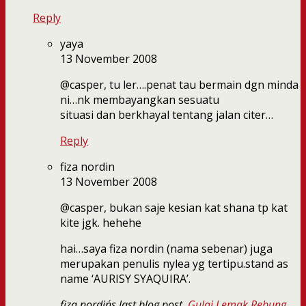
Reply
yaya
13 November 2008
@casper, tu ler….penat tau bermain dgn minda
ni…nk membayangkan sesuatu
situasi dan berkhayal tentang jalan citer…
Reply
fiza nordin
13 November 2008
@casper, bukan saje kesian kat shana tp kat
kite jgk. hehehe
hai…saya fiza nordin (nama sebenar) juga
merupakan penulis nylea yg tertipu.stand as
name ‘AURISY SYAQUIRA’.
fiza nordin´s last blog post..
Gulai Lemak Rebung