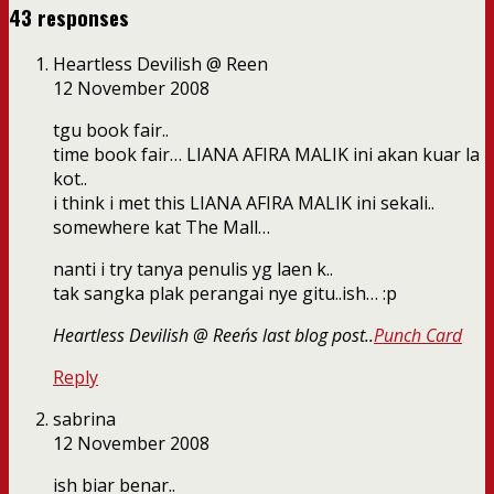
43 responses
Heartless Devilish @ Reen
12 November 2008
tgu book fair..
time book fair… LIANA AFIRA MALIK ini akan kuar la
kot..
i think i met this LIANA AFIRA MALIK ini sekali..
somewhere kat The Mall…
nanti i try tanya penulis yg laen k..
tak sangka plak perangai nye gitu..ish… :p
Heartless Devilish @ Reen´s last blog post..
Punch Card
Reply
sabrina
12 November 2008
ish biar benar..