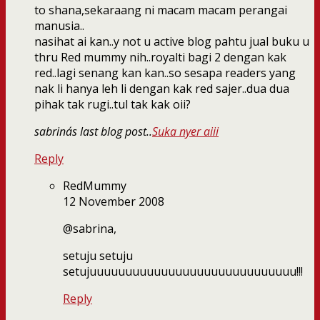
to shana,sekaraang ni macam macam perangai
manusia..
nasihat ai kan..y not u active blog pahtu jual buku u
thru Red mummy nih..royalti bagi 2 dengan kak
red..lagi senang kan kan..so sesapa readers yang
nak li hanya leh li dengan kak red sajer..dua dua
pihak tak rugi..tul tak kak oii?
sabrina´s last blog post..
Suka nyer aiii
Reply
RedMummy
12 November 2008
@sabrina,
setuju setuju
setujuuuuuuuuuuuuuuuuuuuuuuuuuuuuu!!!
Reply