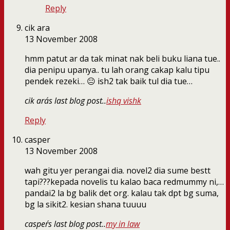
Reply
cik ara
13 November 2008
hmm patut ar da tak minat nak beli buku liana tue..
dia penipu upanya.. tu lah orang cakap kalu tipu
pendek rezeki… 😐 ish2 tak baik tul dia tue…
cik ara´s last blog post..
ishq vishk
Reply
casper
13 November 2008
wah gitu yer perangai dia. novel2 dia sume bestt
tapi???kepada novelis tu kalao baca redmummy ni,…
pandai2 la bg balik det org. kalau tak dpt bg suma,
bg la sikit2. kesian shana tuuuu
casper´s last blog post..
my in law