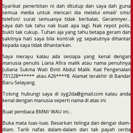
Syarikat penerbitan ni dah ditutup dan saya dah guna
semua media untuk mencari dia melalui email/ sms/
telefon/ surat semuanya tidak berbalas. Geramnyer…
saya dah tak tahu nak buat apa lagi. Nak repot polis,
bukti tak cukup.. Tuhan aja yang tahu betapa geram dan
sakitnya hati saya bila kontrak yg sepatutnya dihantar
kepada saya tidak dihantarkan.
Saya merayu kalau ada sesiapa yang kenal dengan
manusia penulis Liana Afira malik atau nama penuhnya
Juliana Sukma Wati Binti Abdul Malik. Kad Pengenalan
731228****** atau A26****8. Alamat terakhir di Bandar
Baru Selayang.
Tolong hubungi saya di syg2da@gmail.com kalau anda
kenal dengan manusia seperti nama di atas ini.
Buat pembaca BMM/ WAU ini…
Buka mata luas-luas. Besarkan telinga dan dengar diam-
diam. Tarik nafas dalam-dalam dan tak payah cerita