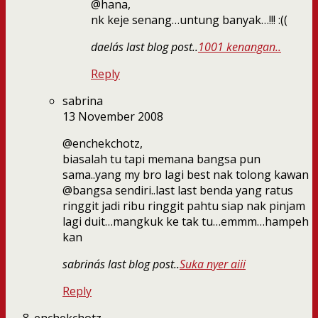
@hana,
nk keje senang…untung banyak…!!! :((
daela´s last blog post..
1001 kenangan..
Reply
sabrina
13 November 2008
@enchekchotz,
biasalah tu tapi memana bangsa pun
sama..yang my bro lagi best nak tolong kawan
@bangsa sendiri..last last benda yang ratus
ringgit jadi ribu ringgit pahtu siap nak pinjam
lagi duit…mangkuk ke tak tu…emmm…hampeh
kan
sabrina´s last blog post..
Suka nyer aiii
Reply