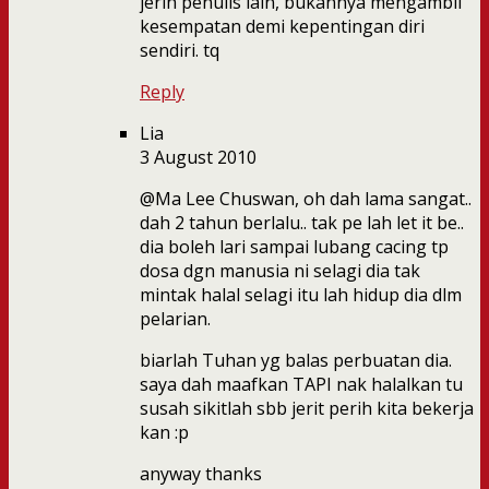
jerih penulis lain, bukannya mengambil
kesempatan demi kepentingan diri
sendiri. tq
Reply
Lia
3 August 2010
@Ma Lee Chuswan, oh dah lama sangat..
dah 2 tahun berlalu.. tak pe lah let it be..
dia boleh lari sampai lubang cacing tp
dosa dgn manusia ni selagi dia tak
mintak halal selagi itu lah hidup dia dlm
pelarian.
biarlah Tuhan yg balas perbuatan dia.
saya dah maafkan TAPI nak halalkan tu
susah sikitlah sbb jerit perih kita bekerja
kan :p
anyway thanks