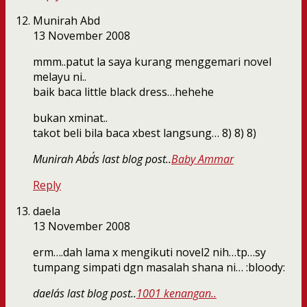
Munirah Abd
13 November 2008
mmm..patut la saya kurang menggemari novel
melayu ni..
baik baca little black dress…hehehe
bukan xminat..
takot beli bila baca xbest langsung… 8) 8) 8)
Munirah Abd´s last blog post..
Baby Ammar
Reply
daela
13 November 2008
erm….dah lama x mengikuti novel2 nih…tp…sy
tumpang simpati dgn masalah shana ni… :bloody:
daela´s last blog post..
1001 kenangan..