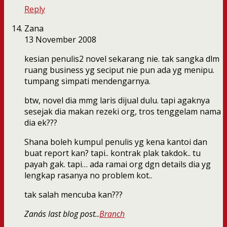
Reply
Zana
13 November 2008
kesian penulis2 novel sekarang nie. tak sangka dlm
ruang business yg seciput nie pun ada yg menipu.
tumpang simpati mendengarnya.
btw, novel dia mmg laris dijual dulu. tapi agaknya
sesejak dia makan rezeki org, tros tenggelam nama
dia ek???
Shana boleh kumpul penulis yg kena kantoi dan
buat report kan? tapi.. kontrak plak takdok.. tu
payah gak. tapi… ada ramai org dgn details dia yg
lengkap rasanya no problem kot..
tak salah mencuba kan???
Zana´s last blog post..
Branch