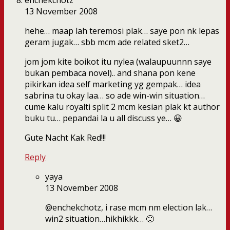
enchekchotz
13 November 2008
hehe… maap lah teremosi plak… saye pon nk lepas
geram jugak… sbb mcm ade related sket2…
jom jom kite boikot itu nylea (walaupuunnn saye
bukan pembaca novel).. and shana pon kene
pikirkan idea self marketing yg gempak… idea
sabrina tu okay laa… so ade win-win situation…
cume kalu royalti split 2 mcm kesian plak kt author
buku tu… pepandai la u all discuss ye… 😀
Gute Nacht Kak Red!!!
Reply
yaya
13 November 2008
@enchekchotz, i rase mcm nm election lak…
win2 situation…hikhikkk… 🙂