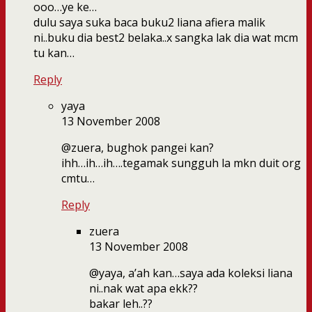
ooo…ye ke…
dulu saya suka baca buku2 liana afiera malik
ni..buku dia best2 belaka..x sangka lak dia wat mcm
tu kan…
Reply
yaya
13 November 2008
@zuera, bughok pangei kan?
ihh…ih…ih….tegamak sungguh la mkn duit org
cmtu…
Reply
zuera
13 November 2008
@yaya, a’ah kan…saya ada koleksi liana
ni..nak wat apa ekk??
bakar leh..??