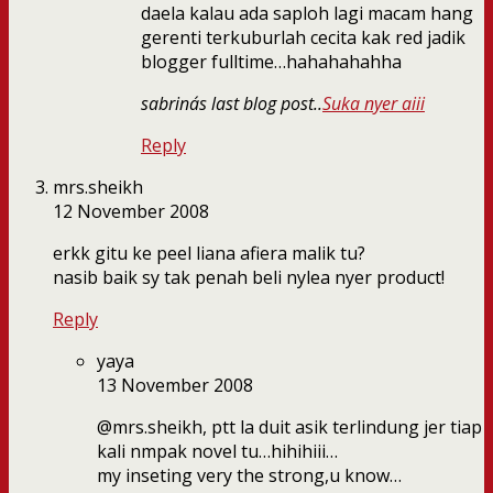
daela kalau ada saploh lagi macam hang
gerenti terkuburlah cecita kak red jadik
blogger fulltime…hahahahahha
sabrina´s last blog post..
Suka nyer aiii
Reply
mrs.sheikh
12 November 2008
erkk gitu ke peel liana afiera malik tu?
nasib baik sy tak penah beli nylea nyer product!
Reply
yaya
13 November 2008
@mrs.sheikh, ptt la duit asik terlindung jer tiap
kali nmpak novel tu…hihihiii…
my inseting very the strong,u know…