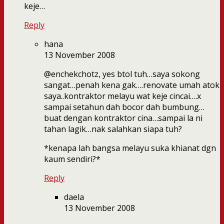
keje…
Reply
hana
13 November 2008
@enchekchotz, yes btol tuh…saya sokong
sangat…penah kena gak….renovate umah atok
saya..kontraktor melayu wat keje cincai….x
sampai setahun dah bocor dah bumbung…
buat dengan kontraktor cina…sampai la ni
tahan lagik…nak salahkan siapa tuh?
*kenapa lah bangsa melayu suka khianat dgn
kaum sendiri?*
Reply
daela
13 November 2008