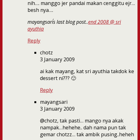
nih…. manggo jer pandai makan cenggitu ejr…
besh nya….
mayangsari´s last blog post..
end 2008 @ sri
ayuthia
Reply
chotz
3 January 2009
ai kak mayang, kat sri ayuthia takdok ke
dessert ni??? 🙂
Reply
mayangsari
3 January 2009
@chotz, tak pasti… mango nya akak
nampak…hehehe.. dah nama pun tak
gemar chotzz… tak ambik pusing..heheh