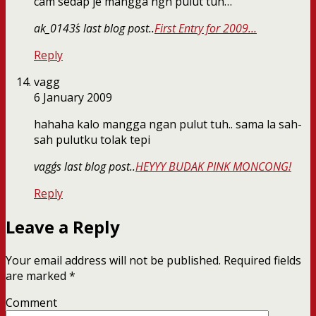
cam sedap je mangga ngn pulut tuh…
ak_0143´s last blog post..
First Entry for 2009…
Reply
vagg
6 January 2009
hahaha kalo mangga ngan pulut tuh.. sama la sah-
sah pulutku tolak tepi
vagg´s last blog post..
HEYYY BUDAK PINK MONCONG!
Reply
Leave a Reply
Your email address will not be published.
Required fields
are marked
*
Comment