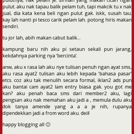
pulut. aku nak tapau balik pelam tuh, tapi makcik tu x nak
jual, dia kata kena beli ngan pulut gak. iskk, susah tau.
kay lah nanti pi tesco carik pelam lah. potong hiris makan
sendiri.
tu jor lah, abih makan cabut balik…
kampung baru nih aku pi setaun sekali pun jarang,
kekdahnya parking nya ‘bercinta’.
anw, aku x rasa lah aku nye tulisan penuh ngan ayat sms,
aku rasa ayat2 tulisan aku lebih kepada ‘bahasa pasar’
etcs. coz aku tak menulih secara formal, iklan2 ads pun
aku bantai cam ayat2 lam entry biasa gak. you got me
kan? aku penah baca sms dari member2 aku, lagi
pengsan aku nak memahan aku jadi a , memula dulu aku
dok tanya amende yang a a a je nih, rupanya
dipendekkan jadi a from word aku. deii!
happy blogging all 🙂