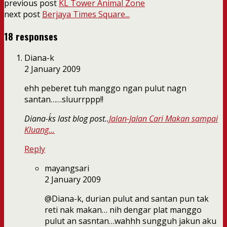
previous post
KL Tower Animal Zone
next post
Berjaya Times Square...
18 responses
Diana-k
2 January 2009
ehh peberet tuh manggo ngan pulut nagn
santan……sluurrppp!!
Diana-k´s last blog post..
Jalan-Jalan Cari Makan sampai
Kluang…
Reply
mayangsari
2 January 2009
@Diana-k, durian pulut and santan pun tak
reti nak makan… nih dengar plat manggo
pulut an sasntan…wahhh sungguh jakun aku