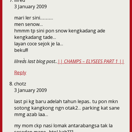
lilred
3 January 2009
mari ler sini…………
men senow…
hmmm tp sini pon snow kengkadang ade
kengkadang tade…
layan coce sejok je la…
beku!!!
lilred´s last blog post..
|| CHAMPS – ELYSEES PART 1 ||
Reply
chotz
3 January 2009
last pi kg baru adelah tahun lepas.. tu pon mkn
sotong kangkong ngn otak2… parking kat sane
mmg azab laa…
my mom ckp nasi lomak antarabangsa tak la