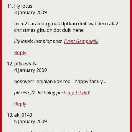
lily lotus
3 January 2009
mcm2 cara diorg nak dptkan duit..wat deco ala2
christmas gitu dh dpt duit..hehe
lily lotus´s last blog post..
Event Gempaq!!!!
Reply
pRicesS_N
4 January 2009
besnyerr jenjalan kak red….happy family…
pRicesS_N´s last blog post..
my 1st daY
Reply
ak_0143
5 January 2009