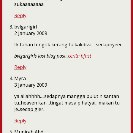
sukaaaaaaaa
Reply
bvlgarigirl
2 January 2009
tk tahan tengok kerang tu kakdiva… sedapnyeee
bvlgarigirl´s last blog post..
cerita bfast
Reply
Myra
3 January 2009
ya allahhhh….sedapnya mangga pulut n santan
tu..heaven kan…tingat masa p hatyai…makan tu
je..sedap gler…
Reply
Munirah Abd