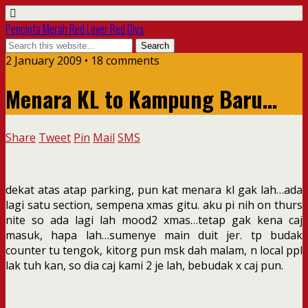
Pencinta Merah Red Lover Red Diva
2 January 2009 • 18 comments
Menara KL to Kampung Baru…
Share
Tweet
Pin
Mail
SMS
dekat atas atap parking, pun kat menara kl gak lah…ada
lagi satu section, sempena xmas gitu. aku pi nih on thurs
nite so ada lagi lah mood2 xmas…tetap gak kena caj
masuk, hapa lah…sumenye main duit jer. tp budak
counter tu tengok, kitorg pun msk dah malam, n local ppl
lak tuh kan, so dia caj kami 2 je lah, bebudak x caj pun.