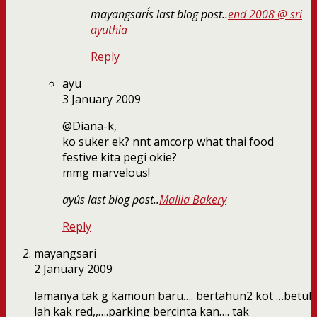
mayangsari´s last blog post..
end 2008 @ sri
ayuthia
Reply
ayu
3 January 2009
@Diana-k,
ko suker ek? nnt amcorp what thai food
festive kita pegi okie?
mmg marvelous!
ayu´s last blog post..
Maliia Bakery
Reply
mayangsari
2 January 2009
lamanya tak g kamoun baru…. bertahun2 kot …betul
lah kak red,,….parking bercinta kan…. tak