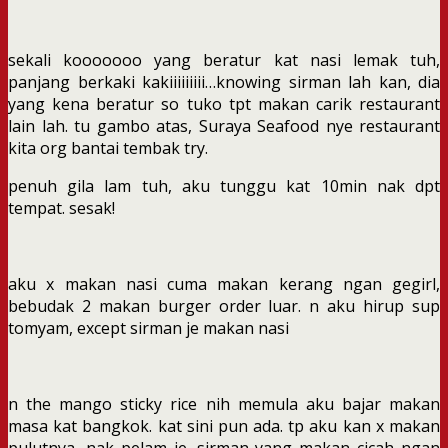
sekali kooooooo yang beratur kat nasi lemak tuh,
panjang berkaki kakiiiiiiiii…knowing sirman lah kan, dia
yang kena beratur so tuko tpt makan carik restaurant
lain lah. tu gambo atas, Suraya Seafood nye restaurant
kita org bantai tembak try.
penuh gila lam tuh, aku tunggu kat 10min nak dpt
tempat. sesak!
aku x makan nasi cuma makan kerang ngan gegirl,
bebudak 2 makan burger order luar. n aku hirup sup
tomyam, except sirman je makan nasi
n the mango sticky rice nih memula aku bajar makan
masa kat bangkok. kat sini pun ada. tp aku kan x makan
pulutnya, nak pelam je. sirman yang makan cicah ngan