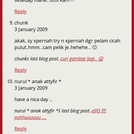
sesedap mane.. btol kah???
Reply
chunk
3 January 2009
akak, sy xpernah try n xpernah dgr pelam cicah
pulut..hmm…cam pelik je..hehehe… 🙂
chunk´s last blog post..
curi gambar lagi.. 😛
Reply
nurul * anak attyfir *
3 January 2009
have a nica day …
nurul * anak attyfir *´s last blog post..
ellO !!!!
yuhhuuuuuu ….
Reply