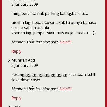
3 January 2009
mmg bercinta nak parking kat kg.baru tu…
uishhh lagi hebat kawan akak tu punya bahasa
sms.. a sahaja utk aku..
xpenah lagi jumpa…slalu tulis ak je utk aku… 🙂
Munirah Abd´s last blog post..
Udin!!!!
Reply
Munirah Abd
3 January 2009
keranggggggggggggggggggg kecintaan ku!!!!!!
:love: :love: :love:
Munirah Abd´s last blog post..
Udin!!!!
Reply