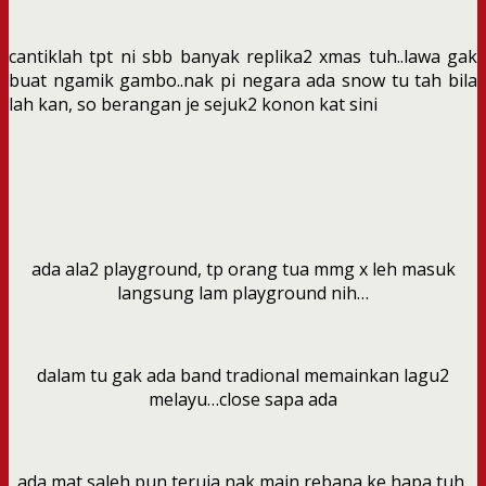
cantiklah tpt ni sbb banyak replika2 xmas tuh..lawa gak
buat ngamik gambo..nak pi negara ada snow tu tah bila
lah kan, so berangan je sejuk2 konon kat sini
ada ala2 playground, tp orang tua mmg x leh masuk
langsung lam playground nih…
dalam tu gak ada band tradional memainkan lagu2
melayu…close sapa ada
ada mat saleh pun teruja nak main rebana ke hapa tuh,