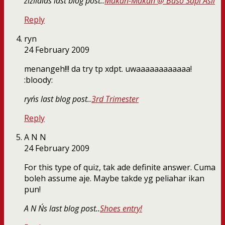
zizilala´s last blog post..
Makan-Makan @ Baso Sapi Asli
Reply
ryn
24 February 2009
menangeh!!! da try tp xdpt. uwaaaaaaaaaaaa!
:bloody:
ryn´s last blog post..
3rd Trimester
Reply
A N N
24 February 2009
For this type of quiz, tak ade definite answer. Cuma
boleh assume aje. Maybe takde yg peliahar ikan
pun!
A N N´s last blog post..
Shoes entry!