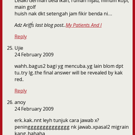
Lelaki German bela ikan, rumah hijau, minum kopi,
main golf
huish nak dkt setengah jam fikir benda ni….
Adz Ariff´s last blog post..
My Patients And I
Reply
Ujie
24 February 2009
wahh..bagus2 bagi yg mencuba..yg lain blom dpt
tu..try lg..the final answer will be revealed by kak
red..
Reply
anoy
24 February 2009
erk..kak..nnt leyh tunjuk cara jawab x?
peningggggggggggggg nk jawab..xpasal2 migrain
kang..hahaha