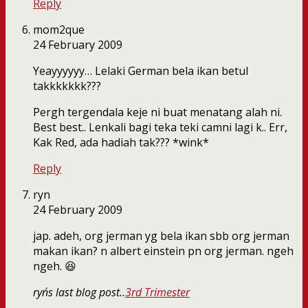
Reply
mom2que
24 February 2009
Yeayyyyyy… Lelaki German bela ikan betul
takkkkkkk???
Pergh tergendala keje ni buat menatang alah ni.
Best best.. Lenkali bagi teka teki camni lagi k.. Err,
Kak Red, ada hadiah tak??? *wink*
Reply
ryn
24 February 2009
jap. adeh, org jerman yg bela ikan sbb org jerman
makan ikan? n albert einstein pn org jerman. ngeh
ngeh. 😆
ryn´s last blog post..
3rd Trimester