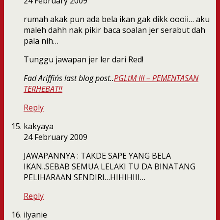
24 February 2009
rumah akak pun ada bela ikan gak dikk oooii… aku
maleh dahh nak pikir baca soalan jer serabut dah
pala nih…
Tunggu jawapan jer ler dari Red!
Fad Ariffin´s last blog post..
PGLtM III – PEMENTASAN
TERHEBAT!!
Reply
kakyaya
24 February 2009
JAWAPANNYA : TAKDE SAPE YANG BELA
IKAN..SEBAB SEMUA LELAKI TU DA BINATANG
PELIHARAAN SENDIRI…HIHIHIII…
Reply
ilyanie