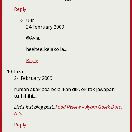
Reply
Ujie
24 February 2009
@Avie,
heehee..kelako la…
Reply
Liza
24 February 2009
rumah akak ada bela ikan dik, ok tak jawapan
tu..hihihi….
Liza´s last blog post..
Food Review – Ayam Golek Dara,
Nilai
Reply