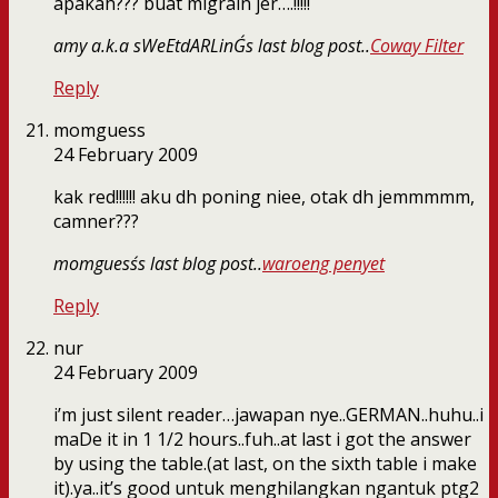
apakah??? buat migrain jer….!!!!!
amy a.k.a sWeEtdARLinG´s last blog post..
Coway Filter
Reply
momguess
24 February 2009
kak red!!!!!! aku dh poning niee, otak dh jemmmmm,
camner???
momguess´s last blog post..
waroeng penyet
Reply
nur
24 February 2009
i’m just silent reader…jawapan nye..GERMAN..huhu..i
maDe it in 1 1/2 hours..fuh..at last i got the answer
by using the table.(at last, on the sixth table i make
it).ya..it’s good untuk menghilangkan ngantuk ptg2