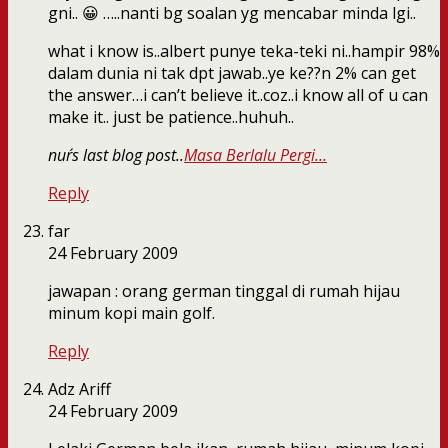
gni.. 😀 …..nanti bg soalan yg mencabar minda lgi..
what i know is..albert punye teka-teki ni..hampir 98%
dalam dunia ni tak dpt jawab..ye ke??n 2% can get
the answer…i can’t believe it..coz..i know all of u can
make it.. just be patience..huhuh..
nur´s last blog post..
Masa Berlalu Pergi…
Reply
far
24 February 2009
jawapan : orang german tinggal di rumah hijau
minum kopi main golf.
Reply
Adz Ariff
24 February 2009