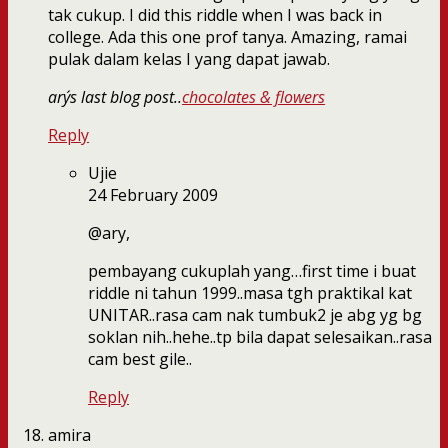
tak cukup. I did this riddle when I was back in
college. Ada this one prof tanya. Amazing, ramai
pulak dalam kelas I yang dapat jawab.
ary´s last blog post..
chocolates & flowers
Reply
Ujie
24 February 2009
@ary,
pembayang cukuplah yang…first time i buat
riddle ni tahun 1999..masa tgh praktikal kat
UNITAR..rasa cam nak tumbuk2 je abg yg bg
soklan nih..hehe..tp bila dapat selesaikan..rasa
cam best gile..
Reply
amira