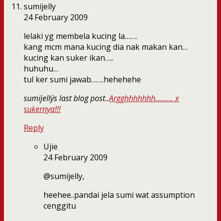
sumijelly
24 February 2009
lelaki yg membela kucing la…….
kang mcm mana kucing dia nak makan kan…
kucing kan suker ikan…..
huhuhu…
tul ker sumi jawab…….hehehehe
sumijelly´s last blog post..
Argghhhhhhh……… x
sukernya!!!
Reply
Ujie
24 February 2009
@sumijelly,
heehee..pandai jela sumi wat assumption
cenggitu