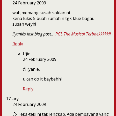
24 February 2009
wah,memang susah soklan ni.
kena lukis 5 buah rumah n tgk klue bagai.
susah weyh!
ilyanie´s last blog post..
~PGL The Musical Terbaekkkkk!!~
Reply
Ujie
24 February 2009
@ilyanie,
u can do it baybehh!
Reply
ary
24 February 2009
🙂 Teka-teki ni tak lengkap. Ada pembayang yang