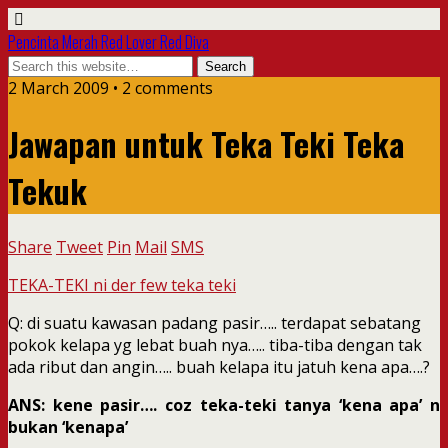
Pencinta Merah Red Lover Red Diva
2 March 2009 • 2 comments
Jawapan untuk Teka Teki Teka
Tekuk
Share
Tweet
Pin
Mail
SMS
TEKA-TEKI ni der few teka teki
Q: di suatu kawasan padang pasir….. terdapat sebatang
pokok kelapa yg lebat buah nya….. tiba-tiba dengan tak
ada ribut dan angin….. buah kelapa itu jatuh kena apa….?
ANS: kene pasir…. coz teka-teki tanya ‘kena apa’ n
bukan ‘kenapa’