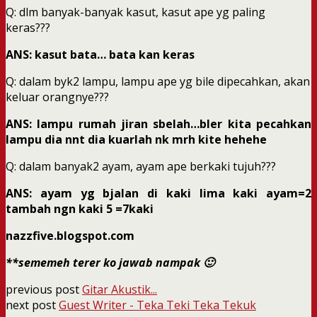
Q: dlm banyak-banyak kasut, kasut ape yg paling
keras???
ANS: kasut bata… bata kan keras
Q: dalam byk2 lampu, lampu ape yg bile dipecahkan, akan
keluar orangnye???
ANS: lampu rumah jiran sbelah…bler kita pecahkan
lampu dia nnt dia kuarlah nk mrh kite hehehe
Q: dalam banyak2 ayam, ayam ape berkaki tujuh???
ANS: ayam yg bjalan di kaki lima kaki ayam=2
tambah ngn kaki 5 =7kaki
nazzfive.blogspot.com
**sememeh terer ko jawab nampak 🙂
previous post
Gitar Akustik...
next post
Guest Writer - Teka Teki Teka Tekuk