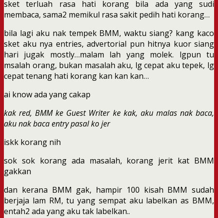
sket terluah rasa hati korang bila ada yang sudi
membaca, sama2 memikul rasa sakit pedih hati korang…
bila lagi aku nak tempek BMM, waktu siang? kang kaco
sket aku nya entries, advertorial pun hitnya kuor siang
hari jugak mostly…malam lah yang molek. lgpun tu
msalah orang, bukan masalah aku, lg cepat aku tepek, lg
cepat tenang hati korang kan kan kan…
ai know ada yang cakap
kak red, BMM ke Guest Writer ke kak, aku malas nak baca,
aku nak baca entry pasal ko jer
iskk korang nih
sok sok korang ada masalah, korang jerit kat BMM
gakkan
dan kerana BMM gak, hampir 100 kisah BMM sudah
berjaja lam RM, tu yang sempat aku labelkan as BMM,
entah2 ada yang aku tak labelkan..