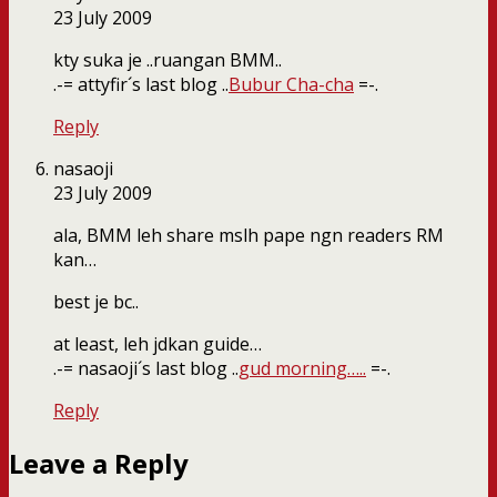
23 July 2009
kty suka je ..ruangan BMM..
.-= attyfir´s last blog ..
Bubur Cha-cha
=-.
Reply
nasaoji
23 July 2009
ala, BMM leh share mslh pape ngn readers RM
kan…
best je bc..
at least, leh jdkan guide…
.-= nasaoji´s last blog ..
gud morning…..
=-.
Reply
Leave a Reply