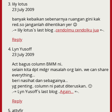
lily lotus
23 July 2009
banyak kebaikan sebenarnya ruangan gini kak
red..so janganlah dihentikan yer 😉
.-= lily lotus´s last blog ..
cendolmu cendolku jua
=-.
Reply
Lyn Yusoff
23 July 2009
Act bagus column BMM ni..
selain kita dpt mdgr masalah org lain.. we can share
everything…
beri nasihat dan sebagainya…
yg penting.. column ni patut diteruskan.. 🙂
.-= Lyn Yusoff´s last blog ..
Again…
=-.
Reply
attyfir