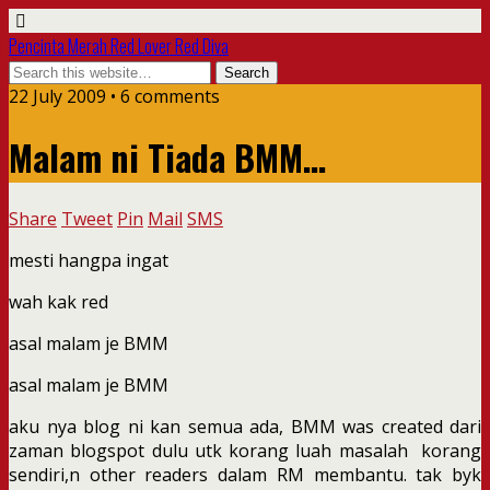
Pencinta Merah Red Lover Red Diva
22 July 2009 • 6 comments
Malam ni Tiada BMM…
Share
Tweet
Pin
Mail
SMS
mesti hangpa ingat
wah kak red
asal malam je BMM
asal malam je BMM
aku nya blog ni kan semua ada, BMM was created dari
zaman blogspot dulu utk korang luah masalah korang
sendiri,n other readers dalam RM membantu. tak byk