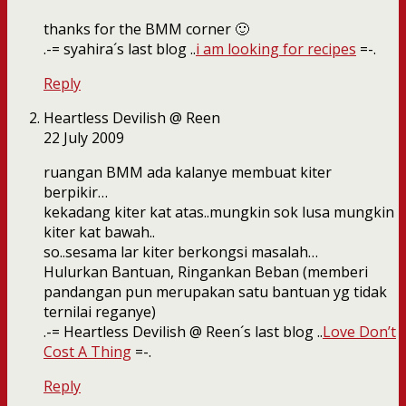
thanks for the BMM corner 🙂
.-= syahira´s last blog ..
i am looking for recipes
=-.
Reply
Heartless Devilish @ Reen
22 July 2009
ruangan BMM ada kalanye membuat kiter
berpikir…
kekadang kiter kat atas..mungkin sok lusa mungkin
kiter kat bawah..
so..sesama lar kiter berkongsi masalah…
Hulurkan Bantuan, Ringankan Beban (memberi
pandangan pun merupakan satu bantuan yg tidak
ternilai reganye)
.-= Heartless Devilish @ Reen´s last blog ..
Love Don’t
Cost A Thing
=-.
Reply