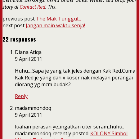
story di
Contact Red
. Thx.
previous post
The Mak Tunggul...
next post
Jangan main waktu senja!
22 responses
Diana Atiqa
9 April 2011
Huhu….Sapa je yang tak jeles dengan Kak Red.Cuma
Kak Red je yang dah x koser nak melayan perangai
diorang yg mcm budak2.
Reply
madammondoq
9 April 2011
luahan perasan ye..ingatkan citer seram..huhu..
madammondoq recently posted..
KOLONY Simbol