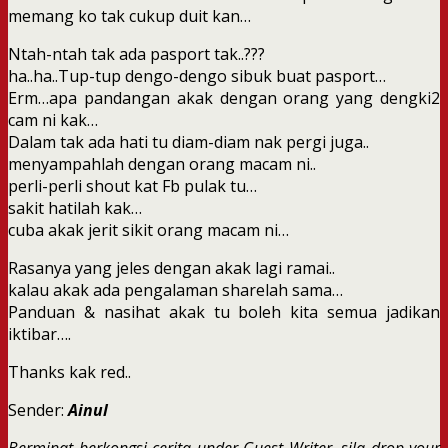
memang ko tak cukup duit kan…
Ntah-ntah tak ada pasport tak..???
ha..ha..Tup-tup dengo-dengo sibuk buat pasport…
Erm…apa pandangan akak dengan orang yang dengki2
cam ni kak…
Dalam tak ada hati tu diam-diam nak pergi juga..
menyampahlah dengan orang macam ni..
perli-perli shout kat Fb pulak tu…
sakit hatilah kak…
cuba akak jerit sikit orang macam ni…
Rasanya yang jeles dengan akak lagi ramai..
kalau akak ada pengalaman sharelah sama…
Panduan & nasihat akak tu boleh kita semua jadikan
iktibar….
Thanks kak red..
Sender:
Ainul
Berminat berkongsi cerita under Guest Writer, sila drop your