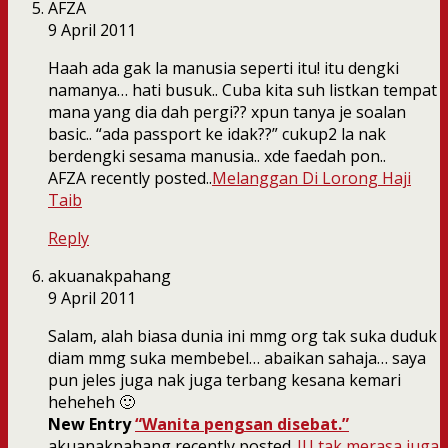
AFZA
9 April 2011
Haah ada gak la manusia seperti itu! itu dengki
namanya… hati busuk.. Cuba kita suh listkan tempat
mana yang dia dah pergi?? xpun tanya je soalan
basic.. “ada passport ke idak??” cukup2 la nak
berdengki sesama manusia.. xde faedah pon..
AFZA recently posted..
Melanggan Di Lorong Haji
Taib
Reply
akuanakpahang
9 April 2011
Salam, alah biasa dunia ini mmg org tak suka duduk
diam mmg suka membebel… abaikan sahaja… saya
pun jeles juga nak juga terbang kesana kemari
heheheh 🙂
New Entry
“Wanita pengsan disebat.”
akuanakpahang recently posted..
IU tak merasa juga