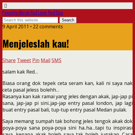
Pencinta Merah Red Lover Red Diva
9 April 2011 • 22 comments
Menjeleslah kau!
Share
Tweet
Pin
Mail
SMS
salam kak Red…
Biasa orang dok tepek ceta seram kan, kali ni saya nak
ceta pasal jeless bolehh…
Rasanya kan kak ramai yang jeles dengan akak, jap-jap pi
sana, jap-jap pi sini..jap-jap entry pasal london, jap lagi
buat entry pasal bali, tup-tup entry pasal Medan pulak.
Saya memang sumpah tak bohong jeles tengok akak dok
poya-poya sana poya-poya sini ha..ha…tapi tu inspirasi
saya, kenapa akak boleh saya tak boleh jugakan. Cara