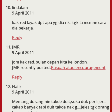
lindalam
9 April 2011
kak red layak dpt apa yg dia nk.. tgk la mcmne cara
dia bekerja..
Reply
JMR
9 April 2011
jom kak red..bulan depan kita ke london..
JMR recently posted..
Rasuah atau encouragement
Reply
Hafiz
9 April 2011
Memang dorang nie takde duit,suka duk perli jer…
cakap banyak tapi duit takde nak g….Jeles tgk orang