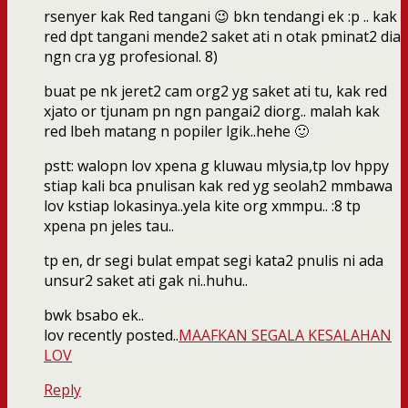
rsenyer kak Red tangani 😉 bkn tendangi ek :p .. kak
red dpt tangani mende2 saket ati n otak pminat2 dia
ngn cra yg profesional. 8)
buat pe nk jeret2 cam org2 yg saket ati tu, kak red
xjato or tjunam pn ngn pangai2 diorg.. malah kak
red lbeh matang n popiler lgik..hehe 🙂
pstt: walopn lov xpena g kluwau mlysia,tp lov hppy
stiap kali bca pnulisan kak red yg seolah2 mmbawa
lov kstiap lokasinya..yela kite org xmmpu.. :8 tp
xpena pn jeles tau..
tp en, dr segi bulat empat segi kata2 pnulis ni ada
unsur2 saket ati gak ni..huhu..
bwk bsabo ek..
lov recently posted..
MAAFKAN SEGALA KESALAHAN
LOV
Reply