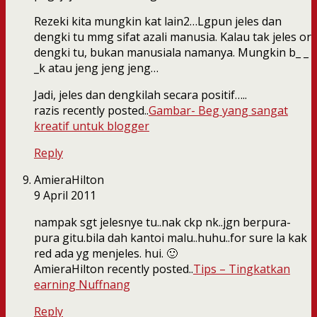
Rezeki kita mungkin kat lain2…Lgpun jeles dan
dengki tu mmg sifat azali manusia. Kalau tak jeles or
dengki tu, bukan manusiala namanya. Mungkin b_ _
_k atau jeng jeng jeng…
Jadi, jeles dan dengkilah secara positif…..
razis recently posted..
Gambar- Beg yang sangat
kreatif untuk blogger
Reply
AmieraHilton
9 April 2011
nampak sgt jelesnye tu..nak ckp nk..jgn berpura-
pura gitu.bila dah kantoi malu..huhu..for sure la kak
red ada yg menjeles. hui. 🙂
AmieraHilton recently posted..
Tips – Tingkatkan
earning Nuffnang
Reply