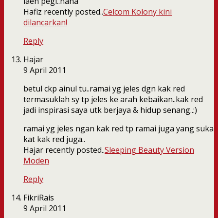
laen pegi..haha
Hafiz recently posted..
Celcom Kolony kini
dilancarkan!
Reply
Hajar
9 April 2011
betul ckp ainul tu..ramai yg jeles dgn kak red
termasuklah sy tp jeles ke arah kebaikan..kak red
jadi inspirasi saya utk berjaya & hidup senang..:)
ramai yg jeles ngan kak red tp ramai juga yang suka
kat kak red juga..
Hajar recently posted..
Sleeping Beauty Version
Moden
Reply
FikriRais
9 April 2011