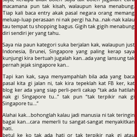
macamana pun tak kisah, walaupun kena menabung.
Tiap kali baca entry akak pasal negara orang memang
meluap-luap perasaan ni nak pergi ha..ha…nak-nak kalau
tau tempat tu shopping bagus. Gigih tak gigih menabung
diri sendiri jer yang tahu..
Saya nia paun kategori suka berjalan kak, walaupun just
Indonesia, Brunei, Singapore yang paling kerap saya
kunjungi kira bertuah jugalah kan…ada yang lansung tak
pernah jejak singapore kan…
Tapi kan kak, saya menyampahlah bila ada yang baca
pasal kita gi jalan ni, tak kira tepeklah kat FB ker, kat
blog ker ada yang siap perli-perli cakap “tak ada hatilah
nak gi Singapore tu…” tak pun “tak terpikir nak gi
Singapore tu….”
Alahai kak….bohonglah kalau jadi manusia ni tak teringin
bagai kan….cara memerli tu sangat-sangat menyakitkan
hati..
betul ke ko tak ada hati or tak terpikir nak gi atau