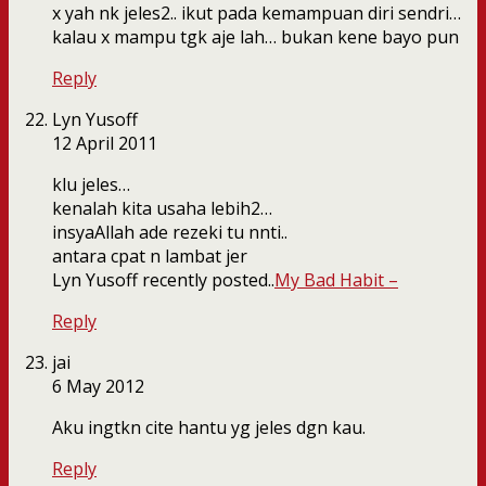
x yah nk jeles2.. ikut pada kemampuan diri sendri…
kalau x mampu tgk aje lah… bukan kene bayo pun
Reply
Lyn Yusoff
12 April 2011
klu jeles…
kenalah kita usaha lebih2…
insyaAllah ade rezeki tu nnti..
antara cpat n lambat jer
Lyn Yusoff recently posted..
My Bad Habit –
Reply
jai
6 May 2012
Aku ingtkn cite hantu yg jeles dgn kau.
Reply