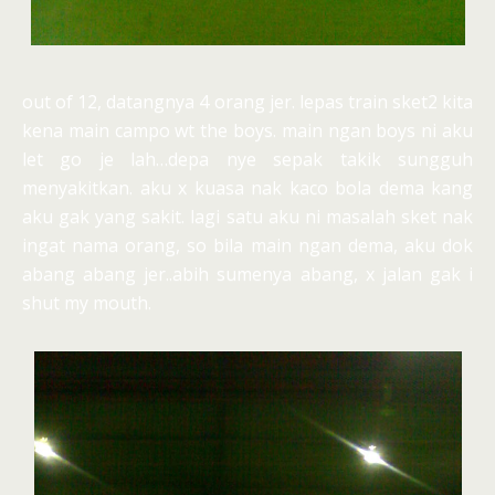
out of 12, datangnya 4 orang jer. lepas train sket2 kita
kena main campo wt the boys. main ngan boys ni aku
let go je lah…depa nye sepak takik sungguh
menyakitkan. aku x kuasa nak kaco bola dema kang
aku gak yang sakit. lagi satu aku ni masalah sket nak
ingat nama orang, so bila main ngan dema, aku dok
abang abang jer..abih sumenya abang, x jalan gak i
shut my mouth.