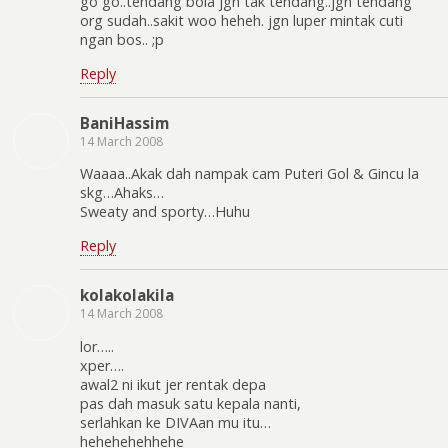
go go..tendang bola jgn tak tendang..jgn tendang
org sudah..sakit woo heheh. jgn luper mintak cuti
ngan bos.. ;p
Reply
BaniHassim
14 March 2008
Waaaa..Akak dah nampak cam Puteri Gol & Gincu la
skg…Ahaks…
Sweaty and sporty…Huhu
Reply
kolakolakila
14 March 2008
lor…..
xper….
awal2 ni ikut jer rentak depa
pas dah masuk satu kepala nanti,
serlahkan ke DIVAan mu itu…
hehehehehhehe