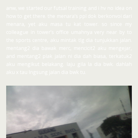
anw, we started our futsal training and i hv no idea on
how to get there. the menara’s ppl dok berkonvoi dari
menara, yet aku masa tu kat tower. so since my
colleague in tower’s office umahnya very near by to
the sports centre, aku mintak tlg dia tunjukkan jalan.
mentang2 dia bawak merc, mencicit2 aku mengejar,
and mentang2 plak jalan ni dia dah biasa, terkatuk2
aku mengikut belakang. laju gila la dia bwk. dahlah
aku x tau lngsung jalan dia bwk tu.