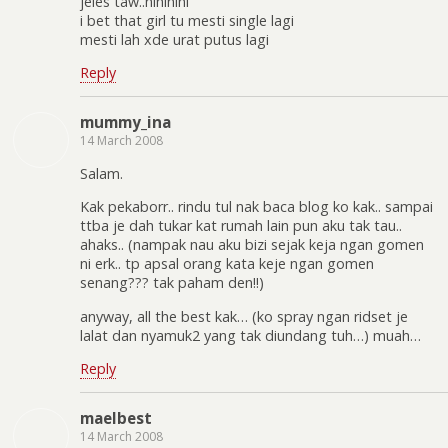
jeles taw..hihihihi
i bet that girl tu mesti single lagi
mesti lah xde urat putus lagi
Reply
mummy_ina
14 March 2008
Salam.
Kak pekaborr.. rindu tul nak baca blog ko kak.. sampai
ttba je dah tukar kat rumah lain pun aku tak tau..
ahaks.. (nampak nau aku bizi sejak keja ngan gomen
ni erk.. tp apsal orang kata keje ngan gomen
senang??? tak paham den!!)
anyway, all the best kak… (ko spray ngan ridset je
lalat dan nyamuk2 yang tak diundang tuh…) muah…
Reply
maelbest
14 March 2008