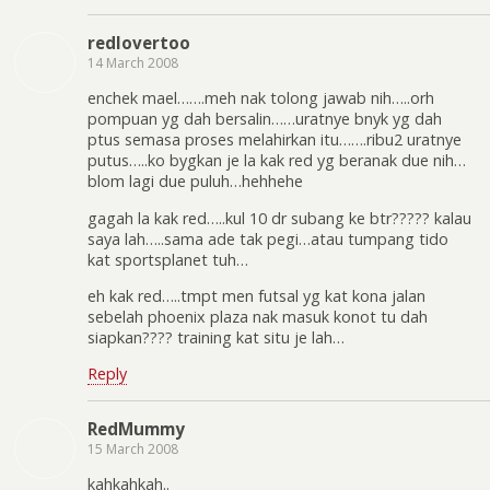
redlovertoo
14 March 2008
enchek mael…….meh nak tolong jawab nih…..orh
pompuan yg dah bersalin……uratnye bnyk yg dah
ptus semasa proses melahirkan itu…….ribu2 uratnye
putus…..ko bygkan je la kak red yg beranak due nih…
blom lagi due puluh…hehhehe
gagah la kak red…..kul 10 dr subang ke btr????? kalau
saya lah…..sama ade tak pegi…atau tumpang tido
kat sportsplanet tuh…
eh kak red…..tmpt men futsal yg kat kona jalan
sebelah phoenix plaza nak masuk konot tu dah
siapkan???? training kat situ je lah…
Reply
RedMummy
15 March 2008
kahkahkah..