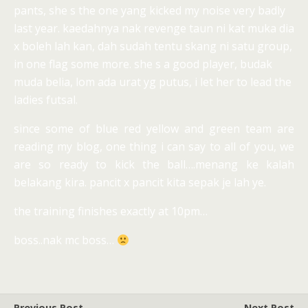
pants, she s the one yang kicked my noise very badly
last year. kaedahnya nak revenge taun ni kat muka dia
x boleh lah kan, dah sudah tentu skang ni satu group,
in one flag some more. she s a good player, budak
muda belia, lom ada urat yg putus, i let her to lead the
ladies futsal.
since some of blue red yellow and green team are
reading my blog, one thing i can say to all of you, we
are so ready to kick the ball….menang ke kalah
belakang kira. pancit x pancit kita sepak je lah ye.
the training finishes exactly at 10pm…
boss..nak mc boss…
Previous Post
Next Post