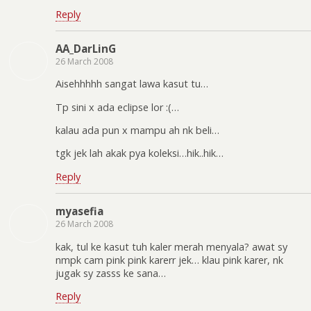
Reply
AA_DarLinG
26 March 2008
Aisehhhhh sangat lawa kasut tu…
Tp sini x ada eclipse lor :(…
kalau ada pun x mampu ah nk beli…
tgk jek lah akak pya koleksi…hik..hik…
Reply
myasefia
26 March 2008
kak, tul ke kasut tuh kaler merah menyala? awat sy
nmpk cam pink pink karerr jek… klau pink karer, nk
jugak sy zasss ke sana…
Reply