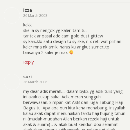
izza
26 March 2008
kakk..
ske la sy nengok yg kaler itam tu..
tantek ar pasal ade cam gold dust gittew~
sy kan..klo satu design tu sy ske, n x reti wat pilihan
kaler mna nk amik, harus ku angkut sumer..tp
biasanya 2 kaler je max
Reply
suri
26 March 2008
my dear adik merah…. dalam byk2 yg adik tulis yang
ini akak cukup suka. Adik merah sungguh
berwawasan. Simpan kat ASB dan juga Tabung Haji.
Bagus tu. Apa apa pun kita kena menabung. Insyallah
kalau akak dapat menunaikan fardu haji hujung tahun
ni (mudah-mudahan Allah berikan rezeki haji untuk
akak & suami) .. & akak buat kenduri doa selamat
akak akan jemput adik merah ya. selama ni akak