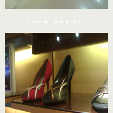
blur lah amik gambar sendiri…