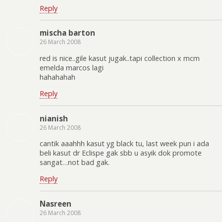
Reply
mischa barton
26 March 2008
red is nice..gile kasut jugak..tapi collection x mcm
emelda marcos lagi
hahahahah
Reply
nianish
26 March 2008
cantik aaahhh kasut yg black tu, last week pun i ada
beli kasut dr Eclispe gak sbb u asyik dok promote
sangat…not bad gak.
Reply
Nasreen
26 March 2008