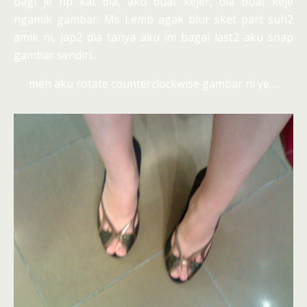
bagi je hp kat dia, aku buat kejer, dia buat keje
ngamik gambar. Ms Lemb agak blur sket part suh2
amik ni, jap2 dia tanya aku ini bagai last2 aku snap
gambar sendiri..
meh aku rotate counterclockwise gambar ni ye….