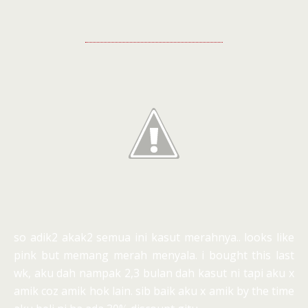
so adik2 akak2 semua ini kasut merahnya.. looks like
pink but memang merah menyala. i bought this last
wk, aku dah nampak 2,3 bulan dah kasut ni tapi aku x
amik coz amik hok lain. sib baik aku x amik by the time