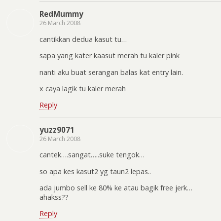
RedMummy
26 March 2008
cantikkan dedua kasut tu…
sapa yang kater kaasut merah tu kaler pink
nanti aku buat serangan balas kat entry lain.
x caya lagik tu kaler merah
Reply
yuzz9071
26 March 2008
cantek….sangat…..suke tengok…
so apa kes kasut2 yg taun2 lepas..
ada jumbo sell ke 80% ke atau bagik free jerk…
ahakss??
Reply