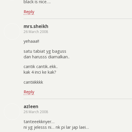
black is nice….
Reply
mrs.sheikh
26 March 2008
yehaaa!!
satu tabiat yg baguss
dan harusss diamalkan..
cantik cantik..ekk..
kak 4 inci ke kak?
cantiiikkkk
Reply
azleen
26 March 2008
tanteeekknyer…
ni yg jelesss ni… nk pi lar jap laei…