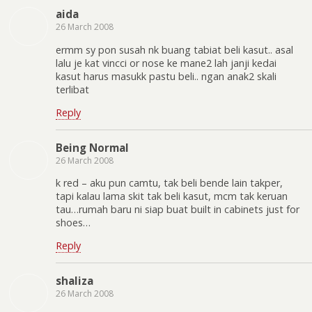
aida
26 March 2008
ermm sy pon susah nk buang tabiat beli kasut.. asal
lalu je kat vincci or nose ke mane2 lah janji kedai
kasut harus masukk pastu beli.. ngan anak2 skali
terlibat
Reply
Being Normal
26 March 2008
k red – aku pun camtu, tak beli bende lain takper,
tapi kalau lama skit tak beli kasut, mcm tak keruan
tau…rumah baru ni siap buat built in cabinets just for
shoes…
Reply
shaliza
26 March 2008