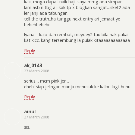
kak, moga dapat naik haji. saya mmg ada simpan
lam asb n tbg aji kak tp x blogkan sangat…sket2 ada
ler janji ada tabungan.
tell the truth..ha tunggu next entry ari jemaat ye
hehehhehehe
lyana – kalo dah rembat, meydey2 tau bila nak pakai
kat klcc. kang tersembung la pulak kitaaaaaaaaaaaaa
Reply
ak_0143
27 March 2008
serius… mcm pink jer…
eheh! siap jelingan manja menusuk ke kalbu lagi! huhu
Reply
ainul
27 March 2008
sis,