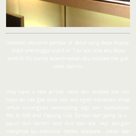
takpelah aku amik gambar dr dekat yang depa display.
black one tinggal size 6 or 7 jer kot, size aku depa
amik dr OU punya branch sebab aku insisted nak gak
kaler itam tu.
they have a new arrival, nanti aku tempek kat sini.
hajat ati nak gak amik tapi aku ngah menanam sikap
untuk kurangkan bersopping lagi…dan tambahkan
RM di ASB and Tabung Haji. Sirman dah jeling la u…
wpun duit sendiri and duit dari dia, tapi jelingan
manjanya itu menusuk hatiku lalalalala …hikss. dah