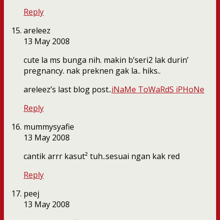
Reply
areleez
13 May 2008
cute la ms bunga nih. makin b’seri2 lak durin’
pregnancy. nak preknen gak la.. hiks..
areleez’s last blog post..
iNaMe ToWaRdS iPHoNe
Reply
mummysyafie
13 May 2008
cantik arrr kasut² tuh..sesuai ngan kak red
Reply
peej
13 May 2008