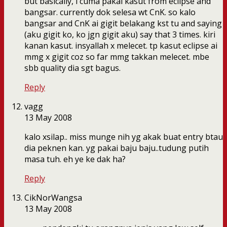
but basically, i cuma pakai kasut from eclipse and
bangsar. currently dok selesa wt CnK. so kalo
bangsar and CnK ai gigit belakang kst tu and saying
(aku gigit ko, ko jgn gigit aku) say that 3 times. kiri
kanan kasut. insyallah x melecet. tp kasut eclipse ai
mmg x gigit coz so far mmg takkan melecet. mbe
sbb quality dia sgt bagus.
Reply
vagg
13 May 2008
kalo xsilap.. miss munge nih yg akak buat entry btau
dia peknen kan. yg pakai baju baju..tudung putih
masa tuh. eh ye ke dak ha?
Reply
CikNorWangsa
13 May 2008