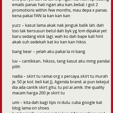
emails panas hati ngan aku kan..bebal. i got 2
promotions within few months, mau depa x panas.
kena pakai FAN la kan kan kan
yuzz – kasut lama akak nak jenguk balik lah. dah
too tak bersusun betul dah byk yg lom dipakai yet
baru sedang elok lagi. wah ko dah bape kali hint
akak suh sedekah kat ko kan kan hikss
bang bear – yelah aku pakai la ni bang
luv – cantikkan.. hiksss, tang kasut aku mmg pandai
pilih
nadia – skirt tu ramai org x percaya..skirt tu murah
je. 50 je kot. beli kat JJ, Agenda brand. ai pun tekejut
dia ada cantik skirt gitu. tu psl ai amik. the quality
macam harga 200 je skirt tu
umi – kita dah bagi tips ni dulu. cuba google kat
blog lama on shoes