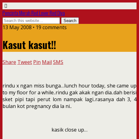
Pencinta Merah Red Lover Red Diva
13 May 2008 • 19 comments
Kasut kasut!!
Share
Tweet
Pin
Mail
SMS
rindu x ngan miss bunga…lunch hour today, she came up
to my floor for a while..rindu gak akak ngan dia..dah berisi
sket pipi tapi perut lom nampak lagi..rasanya dah 3, 4
bulan kot pregnancy dia la ni..
kasik close up…