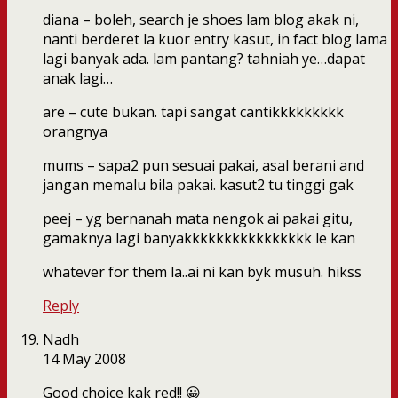
diana – boleh, search je shoes lam blog akak ni,
nanti berderet la kuor entry kasut, in fact blog lama
lagi banyak ada. lam pantang? tahniah ye…dapat
anak lagi…
are – cute bukan. tapi sangat cantikkkkkkkkk
orangnya
mums – sapa2 pun sesuai pakai, asal berani and
jangan memalu bila pakai. kasut2 tu tinggi gak
peej – yg bernanah mata nengok ai pakai gitu,
gamaknya lagi banyakkkkkkkkkkkkkkkk le kan
whatever for them la..ai ni kan byk musuh. hikss
Reply
Nadh
14 May 2008
Good choice kak red!! 😀