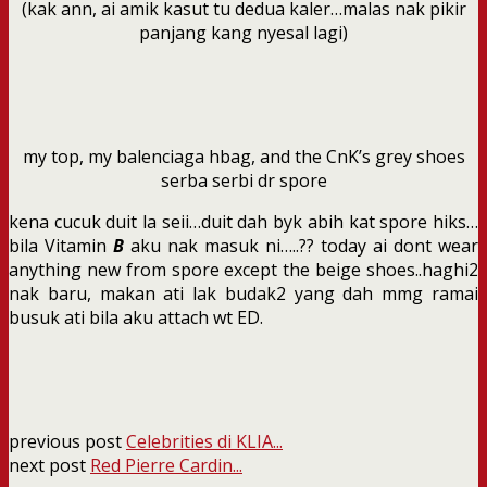
(kak ann, ai amik kasut tu dedua kaler…malas nak pikir
panjang kang nyesal lagi)
my top, my balenciaga hbag, and the CnK’s grey shoes
serba serbi dr spore
kena cucuk duit la seii…duit dah byk abih kat spore hiks…
bila Vitamin
B
aku nak masuk ni…..?? today ai dont wear
anything new from spore except the beige shoes..haghi2
nak baru, makan ati lak budak2 yang dah mmg ramai
busuk ati bila aku attach wt ED.
previous post
Celebrities di KLIA...
next post
Red Pierre Cardin...