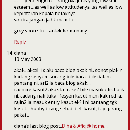
……….pendengki tu orangnya jenis yang low self-
esteem …as well as low attitudenya…as well as low
kepintaran kepala hotaknya.
so kita jangan jadik mcm tu…
grey shouz tu…tantek ler mummy….
Reply
diana
13 May 2008
akak.. akceli i slalu baca blog akak ni.. sonot plak n
kadang senyum sorang bile baca.. bile dalam
pantang ni, ari2 la baca blog akak…
i admire kasut2 akak la.. rase2 bile masuk ofis balik
ni, cadang nak tukar fesyen kasut mcm kak red la..
rajin2 la masuk entry kasut ek? i ni pantang tgk
kasut… hubby bising sebab beli kasut, tapi jarang
pakai…
diana’s last blog post..
Diha & Afiq @ home…