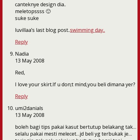
canteknye design dia..
meletopssss 🙂
suke suke
luvillaa’s last blog post..
swimming day..
Reply
Nadia
13 May 2008
Red,
I love your skirt.If u don;t mind,you beli dimana yer?
Reply
umi2danials
13 May 2008
boleh bagi tips pakai kasut bertutup belakang tak…
selalu pakai mesti melecet…jd beli yg terbukak je…