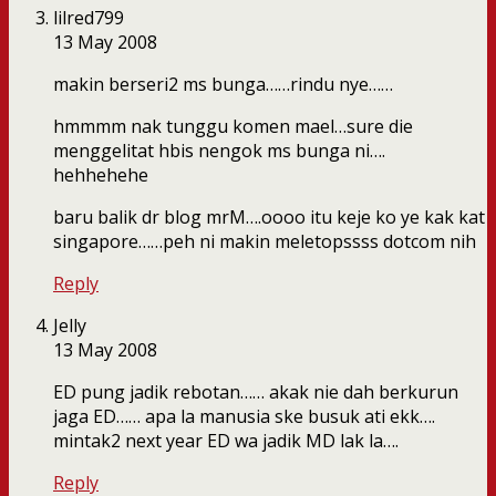
lilred799
13 May 2008
makin berseri2 ms bunga……rindu nye……
hmmmm nak tunggu komen mael…sure die
menggelitat hbis nengok ms bunga ni….
hehhehehe
baru balik dr blog mrM….oooo itu keje ko ye kak kat
singapore……peh ni makin meletopssss dotcom nih
Reply
Jelly
13 May 2008
ED pung jadik rebotan…… akak nie dah berkurun
jaga ED…… apa la manusia ske busuk ati ekk….
mintak2 next year ED wa jadik MD lak la….
Reply