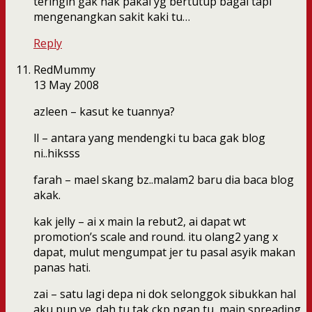
teringin gak nak pakai yg bertutup bagai tapi
mengenangkan sakit kaki tu…
Reply
RedMummy
13 May 2008
azleen – kasut ke tuannya?
ll – antara yang mendengki tu baca gak blog
ni..hiksss
farah – mael skang bz..malam2 baru dia baca blog
akak.
kak jelly – ai x main la rebut2, ai dapat wt
promotion’s scale and round. itu olang2 yang x
dapat, mulut mengumpat jer tu pasal asyik makan
panas hati.
zai – satu lagi depa ni dok selonggok sibukkan hal
aku pun ye. dah tu tak ckp ngan tu, main spreading