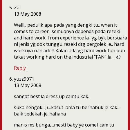
Zai
13 May 2008
Welll.. pedulik apa pada yang dengki tu.. when it
comes to career.. semuanya depends pada rezeki
and hard work. From experience la.. yg byk bersuara
ni jenis yg dok tunggu rezeki dtg bergolek je.. hard
worknya nan ado!!! Kalau ada yg hard work tuh pun..
takat working hard on the industrial “FAN” la… 🙂
Reply
yuzz9071
13 May 2008
sangat best la dress up camtu kak.
suka nengok…;)…kasut lama tu berhabuk je kak…
baik sedekah je..hahaha
manis ms bunga, ..mesti baby ye comel..cam tu