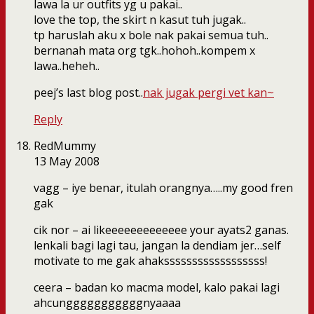
lawa la ur outfits yg u pakai..
love the top, the skirt n kasut tuh jugak..
tp haruslah aku x bole nak pakai semua tuh..
bernanah mata org tgk..hohoh..kompem x
lawa..heheh..
peej’s last blog post..
nak jugak pergi vet kan~
Reply
RedMummy
13 May 2008
vagg – iye benar, itulah orangnya…..my good fren
gak
cik nor – ai likeeeeeeeeeeeee your ayats2 ganas.
lenkali bagi lagi tau, jangan la dendiam jer…self
motivate to me gak ahakssssssssssssssssss!
ceera – badan ko macma model, kalo pakai lagi
ahcungggggggggggnyaaaa