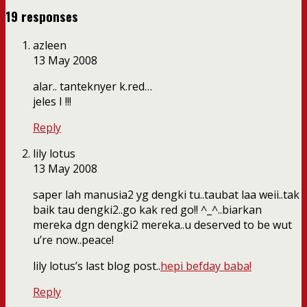
19 responses
azleen
13 May 2008
alar.. tanteknyer k.red…
jeles I !!!
Reply
lily lotus
13 May 2008
saper lah manusia2 yg dengki tu..taubat laa weii..tak
baik tau dengki2..go kak red go!! ^_^..biarkan
mereka dgn dengki2 mereka..u deserved to be wut
u’re now..peace!
lily lotus’s last blog post..
hepi befday baba!
Reply