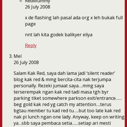
RedMummy
26 July 2008
x de flashing lah pasal ada org x leh bukak full
page
nnt lah kita godek balikyer eliya
Reply
Mel
26 July 2008
Salam Kak Red, saya dah lama jadi ‘silent reader’
blog kak red & mmg bercita-cita nak terjumpa
personally. Rezeki jumaat saya….mmg saya
terserempak ngan kak red tadi masa tgh byr
parking tiket somewhere parkson exit/entrance……
beg gold kak red yg catch my attention….terus
bgtau member tu kad red tu…..but too late kak red
nak pi lunch ngan one lady. Anyway, keep on writing
ya…sbb saya pembaca setia……setiap ari mesti