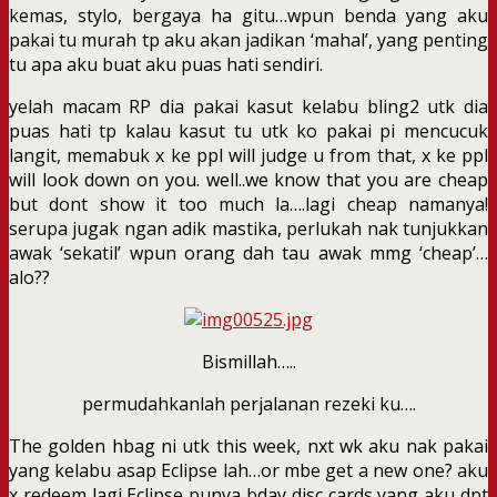
kemas, stylo, bergaya ha gitu…wpun benda yang aku
pakai tu murah tp aku akan jadikan ‘mahal’, yang penting
tu apa aku buat aku puas hati sendiri.
yelah macam RP dia pakai kasut kelabu bling2 utk dia
puas hati tp kalau kasut tu utk ko pakai pi mencucuk
langit, memabuk x ke ppl will judge u from that, x ke ppl
will look down on you. well..we know that you are cheap
but dont show it too much la….lagi cheap namanya!
serupa jugak ngan adik mastika, perlukah nak tunjukkan
awak ‘sekatil’ wpun orang dah tau awak mmg ‘cheap’…
alo??
Bismillah…..
permudahkanlah perjalanan rezeki ku….
The golden hbag ni utk this week, nxt wk aku nak pakai
yang kelabu asap Eclipse lah…or mbe get a new one? aku
x redeem lagi Eclipse punya bday disc cards yang aku dpt