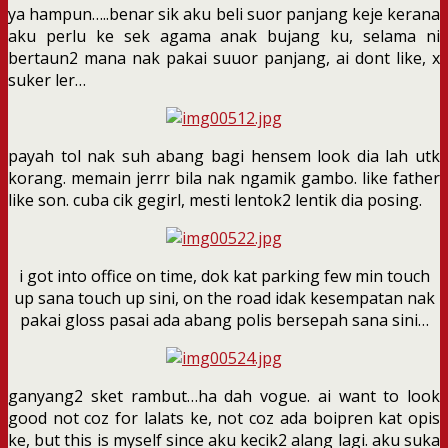
ya hampun…..benar sik aku beli suor panjang keje kerana
aku perlu ke sek agama anak bujang ku, selama ni
bertaun2 mana nak pakai suuor panjang, ai dont like, x
suker ler…
payah tol nak suh abang bagi hensem look dia lah utk
korang. memain jerrr bila nak ngamik gambo. like father
like son. cuba cik gegirl, mesti lentok2 lentik dia posing.
i got into office on time, dok kat parking few min touch
up sana touch up sini, on the road idak kesempatan nak
pakai gloss pasai ada abang polis bersepah sana sini…
ganyang2 sket rambut…ha dah vogue. ai want to look
good not coz for lalats ke, not coz ada boipren kat opis
ke, but this is myself since aku kecik2 alang lagi. aku suka