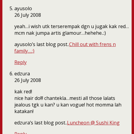
ayusolo
26 July 2008
yeah…i wish utk terserempak dgn u jugak kak red…
mcm nak jumpa artis glamour…hehehe..:)
ayusolo’s last blog post..
Chill out with frens n
family….:)
Reply
edzura
26 July 2008
kak red!
nice hair do!!! chantekla…mesti all those lalats
jealous tgk u kan? u kan vogue! hot momma lah
katakan!
edzura’s last blog post..
Luncheon @ Sushi King