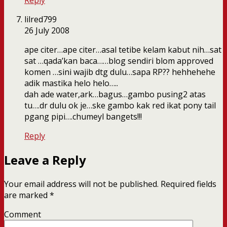
Reply
lilred799
26 July 2008
ape citer…ape citer…asal tetibe kelam kabut nih…sat
sat …qada’kan baca……blog sendiri blom approved
komen …sini wajib dtg dulu…sapa RP?? hehhehehe
adik mastika helo helo…..
dah ade water,ark…bagus…gambo pusing2 atas
tu….dr dulu ok je…ske gambo kak red ikat pony tail
pgang pipi….chumeyl bangets!!!
Reply
Leave a Reply
Your email address will not be published.
Required fields
are marked
*
Comment