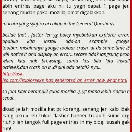
abih entries page aku ni, tu yagn dapat 1 page jer.
senang mudah pakai mozilla, amat digalakkan…
macam yang syafira ni cakap in the General Questions:
beside that , factor len yg boley myebabkan explorer error,
apabila kita in
stall add-on example google
toolbar..misalannya google toolbar crash, at da same time IE
will notice it and display an error…secare tidak langsung prob
when kita nak browsing.. sama kes bila kita install
actieveX,dan crash on it..di sini ada detail2 nya…
http://ask-
leo.com/iexploreexe_has_generated_an_error_now_what.html
so jom kiter beramai2 guna mozilla :), yg mana lebih ringan n
cepat..
dload je lah mozilla kat pc korang…senang jer. kalo idak
kang aku x leh tukar flasher banner tu abih sume org
riuh x leh tengok full page entries in my blog…susah gak
tuh!