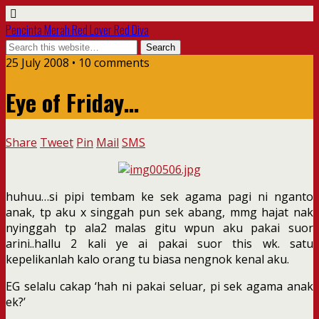
Pencinta Merah Red Lover Red Diva
25 July 2008 • 10 comments
Eye of Friday…
Share
Tweet
Pin
Mail
SMS
huhuu…si pipi tembam ke sek agama pagi ni nganto
anak, tp aku x singgah pun sek abang, mmg hajat nak
nyinggah tp ala2 malas gitu wpun aku pakai suor
arini..hallu 2 kali ye ai pakai suor this wk. satu
kepelikanlah kalo orang tu biasa nengnok kenal aku.
EG selalu cakap ‘hah ni pakai seluar, pi sek agama anak
ek?’