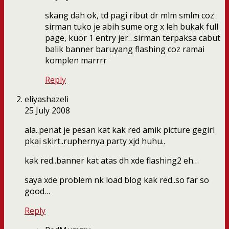
skang dah ok, td pagi ribut dr mlm smlm coz
sirman tuko je abih sume org x leh bukak full
page, kuor 1 entry jer…sirman terpaksa cabut
balik banner baruyang flashing coz ramai
komplen marrrr
Reply
eliyashazeli
25 July 2008
ala..penat je pesan kat kak red amik picture gegirl
pkai skirt..ruphernya party xjd huhu..
kak red..banner kat atas dh xde flashing2 eh…
saya xde problem nk load blog kak red..so far so
good…
Reply