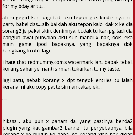
for my bday aritu…
ah si gegirl kan..pagi tadi aku tepon gak kindie nya, no
party babe! ciss….sib baiklah aku tepon kalo idak x ke dia
sorang2 je pakai skirt denimnya. budak tu kan pg tadi dia
bangun awal punyalah aku suh mandi x nak, dok leka
main game ipod bapaknya. yang bapaknya dok
bongkang kroh2 lagi…
i hate that redmummy.com’s watermark lah…bapak tebal.
korang sabar ye, nanti sirman tukarkan to my taste.
lagi satu, sebab korang x dpt tengok entries tu ialah
kerana, ni aku copy paste sirman cakap ek…
….
….
hiksss… aku pun x paham da. yang pastinya benda2
plugin yang kat gambar2 banner tu penyebabnya. bila
korang x de plugin ke hapa, so korang xleh nak dload