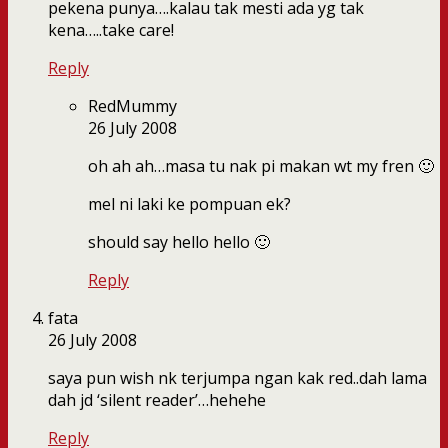
pekena punya….kalau tak mesti ada yg tak
kena…..take care!
Reply
RedMummy
26 July 2008
oh ah ah…masa tu nak pi makan wt my fren 🙂
mel ni laki ke pompuan ek?
should say hello hello 🙂
Reply
fata
26 July 2008
saya pun wish nk terjumpa ngan kak red..dah lama
dah jd ‘silent reader’…hehehe
Reply