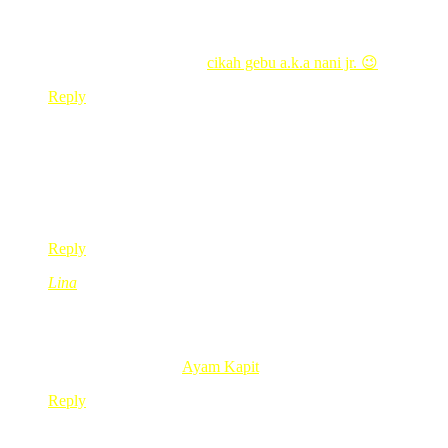
wahh..berhati2 kak..tebal emas tu..hehe..tak letak buah loket ke
lily lotus’s last blog post..
cikah gebu a.k.a nani jr. 😉
Reply
eliyashazeli
Sep 12, 2008
@ 14:21:02
saya suka dpt emas..tp xsuka pkai..camno tuh hahaha..
take care kak red..
Reply
Lina
Sep 15, 2008
@ 17:08:32
saya pun sebenonye tak beli rantai emas ke, gelang emas ke, 
Lina’s last blog post..
Ayam Kapit
Reply
Leave a Reply