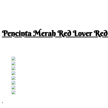
Pencinta Merah Red Lover Red
I am a RED lover so my life is full of RED
Follow RM
.