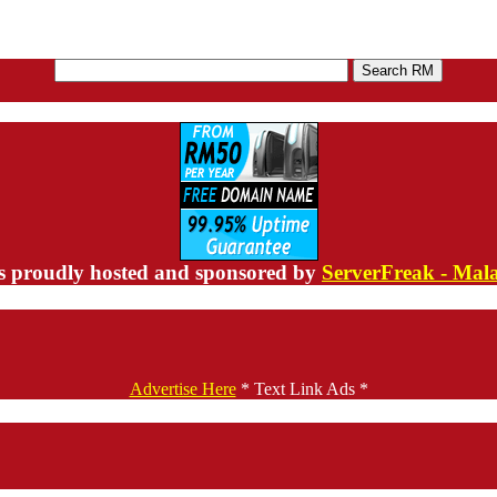
s proudly hosted and sponsored by
ServerFreak - Mal
Advertise Here
* Text Link Ads *