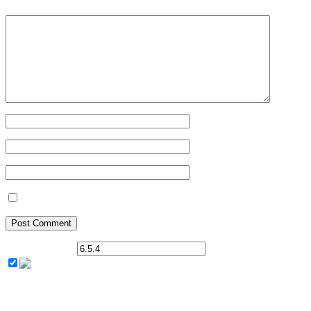
Your Name
*
Your Email
*
Your Website
Save my name, email, and website in this browser for the next ti
Current ye@r
*