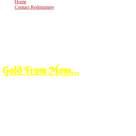
Home
Contact Redmummy
Sep
11
2008
Thursday, 8:00 am
Gold From Mom…
mak is leaving to umrah today, i m not sure whether i can get a time 
huuhuu suka la aku snap gambo.
kena halau dari dapur adalah,
ko ni x de keje lain asik mengamik ga
lek lah mak,
orang x amik pung ambo rambut mak hiksss