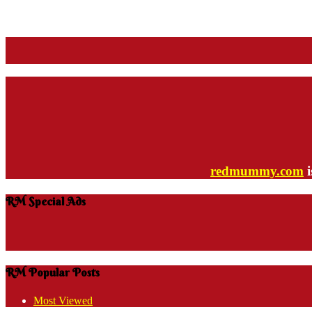
redmummy.com
i
RM Special Ads
RM Popular Posts
Most Viewed