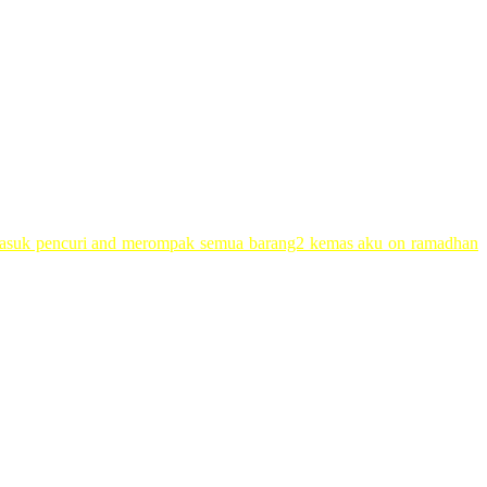
asuk pencuri and merompak semua barang2 kemas aku on ramadhan
memang takde dah…
etiap taun nya koleksi abih lebur licin. yang paling kusayang ialah