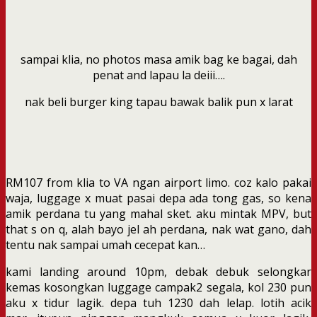
sampai klia, no photos masa amik bag ke bagai, dah
penat and lapau la deiii….
nak beli burger king tapau bawak balik pun x larat
RM107 from klia to VA ngan airport limo. coz kalo pakai
waja, luggage x muat pasai depa ada tong gas, so kena
amik perdana tu yang mahal sket. aku mintak MPV, but
that s on q, alah bayo jel ah perdana, nak wat gano, dah
tentu nak sampai umah cecepat kan…
kami landing around 10pm, debak debuk selongkar
kemas kosongkan luggage campak2 segala, kol 230 pun
aku x tidur lagik. depa tuh 1230 dah lelap. lotih acik