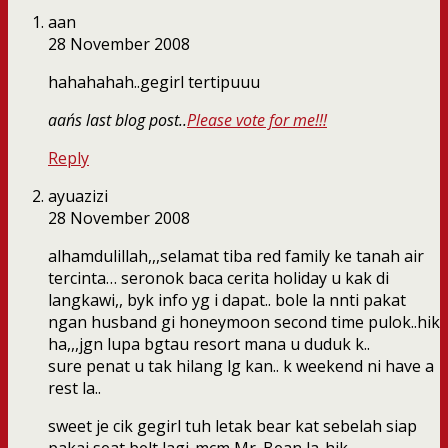
aan
28 November 2008
hahahahah..gegirl tertipuuu
aan´s last blog post..
Please vote for me!!!
Reply
ayuazizi
28 November 2008
alhamdulillah,,,selamat tiba red family ke tanah air
tercinta… seronok baca cerita holiday u kak di
langkawi,, byk info yg i dapat.. bole la nnti pakat
ngan husband gi honeymoon second time pulok..hik
ha,,,jgn lupa bgtau resort mana u duduk k..
sure penat u tak hilang lg kan.. k weekend ni have a
rest la..
sweet je cik gegirl tuh letak bear kat sebelah siap