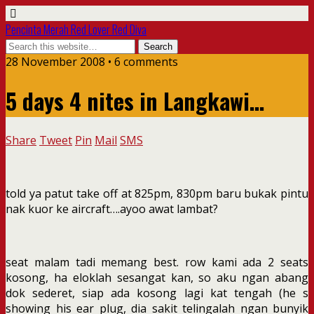
Pencinta Merah Red Lover Red Diva
28 November 2008 • 6 comments
5 days 4 nites in Langkawi…
Share
Tweet
Pin
Mail
SMS
told ya patut take off at 825pm, 830pm baru bukak pintu
nak kuor ke aircraft….ayoo awat lambat?
seat malam tadi memang best. row kami ada 2 seats
kosong, ha eloklah sesangat kan, so aku ngan abang
dok sederet, siap ada kosong lagi kat tengah (he s
showing his ear plug, dia sakit telingalah ngan bunyik