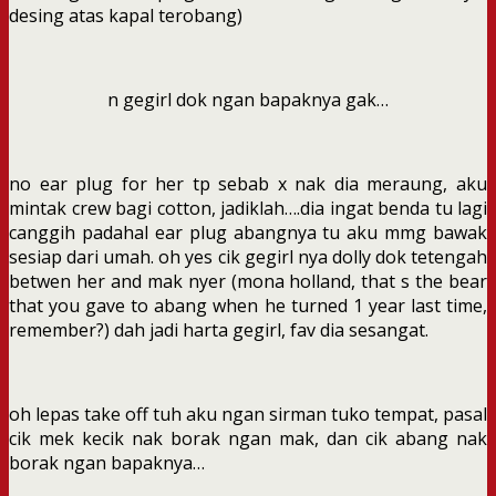
desing atas kapal terobang)
n gegirl dok ngan bapaknya gak…
no ear plug for her tp sebab x nak dia meraung, aku
mintak crew bagi cotton, jadiklah….dia ingat benda tu lagi
canggih padahal ear plug abangnya tu aku mmg bawak
sesiap dari umah. oh yes cik gegirl nya dolly dok tetengah
betwen her and mak nyer (mona holland, that s the bear
that you gave to abang when he turned 1 year last time,
remember?) dah jadi harta gegirl, fav dia sesangat.
oh lepas take off tuh aku ngan sirman tuko tempat, pasal
cik mek kecik nak borak ngan mak, dan cik abang nak
borak ngan bapaknya…