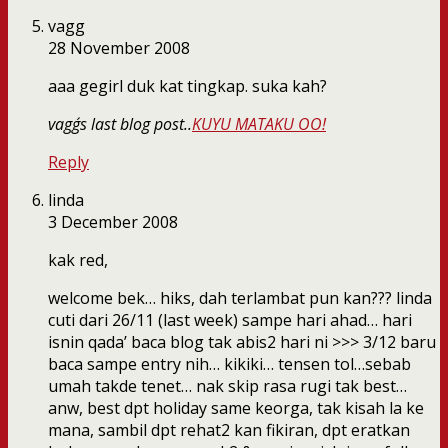
vagg
28 November 2008
aaa gegirl duk kat tingkap. suka kah?
vagg´s last blog post..
KUYU MATAKU OO!
Reply
linda
3 December 2008
kak red,
welcome bek… hiks, dah terlambat pun kan??? linda
cuti dari 26/11 (last week) sampe hari ahad… hari
isnin qada’ baca blog tak abis2 hari ni >>> 3/12 baru
baca sampe entry nih… kikiki… tensen tol…sebab
umah takde tenet… nak skip rasa rugi tak best…
anw, best dpt holiday same keorga, tak kisah la ke
mana, sambil dpt rehat2 kan fikiran, dpt eratkan