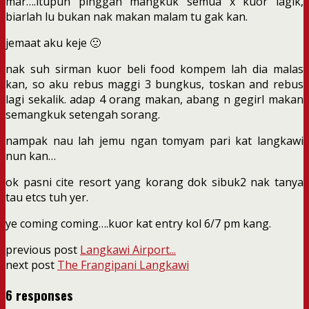
mar….itupun pinggan mangkuk semua x kuor lagik,
biarlah lu bukan nak makan malam tu gak kan.
jemaat aku keje 🙁
nak suh sirman kuor beli food kompem lah dia malas
kan, so aku rebus maggi 3 bungkus, toskan and rebus
lagi sekalik. adap 4 orang makan, abang n gegirl makan
semangkuk setengah sorang.
nampak nau lah jemu ngan tomyam pari kat langkawi
nun kan…
ok pasni cite resort yang korang dok sibuk2 nak tanya
tau etcs tuh yer.
ye coming coming….kuor kat entry kol 6/7 pm kang.
previous post
Langkawi Airport...
next post
The Frangipani Langkawi
6 responses