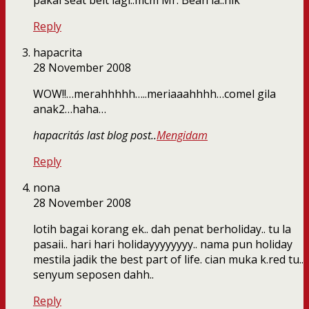
pakai seat belt lagi..mcm Mr. Bean la..hik
Reply
hapacrita
28 November 2008
WOW!!…merahhhhh…..meriaaahhhh…comel gila
anak2…haha…
hapacrita´s last blog post..
Mengidam
Reply
nona
28 November 2008
lotih bagai korang ek.. dah penat berholiday.. tu la
pasaii.. hari hari holidayyyyyyyy.. nama pun holiday
mestila jadik the best part of life. cian muka k.red tu..
senyum seposen dahh..
Reply