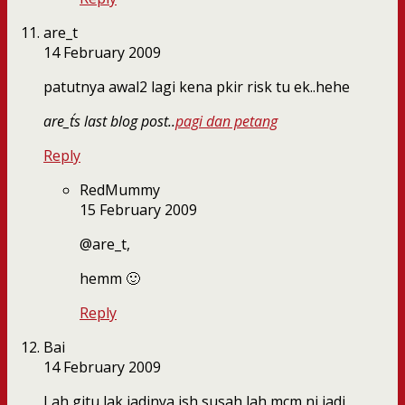
are_t
14 February 2009
patutnya awal2 lagi kena pkir risk tu ek..hehe
are_t´s last blog post..
pagi dan petang
Reply
RedMummy
15 February 2009
@are_t,
hemm 🙂
Reply
Bai
14 February 2009
Lah gitu lak jadinya ish susah lah mcm ni jadi