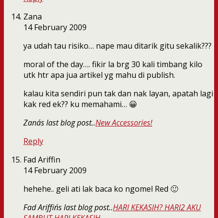
Zana
14 February 2009
ya udah tau risiko… nape mau ditarik gitu sekalik???
moral of the day…. fikir la brg 30 kali timbang kilo
utk htr apa jua artikel yg mahu di publish.
kalau kita sendiri pun tak dan nak layan, apatah lagi
kak red ek?? ku memahami… 😀
Zana´s last blog post..
New Accessories!
Reply
Fad Ariffin
14 February 2009
hehehe.. geli ati lak baca ko ngomel Red 🙂
Fad Ariffin´s last blog post..
HARI KEKASIH? HARI2 AKU