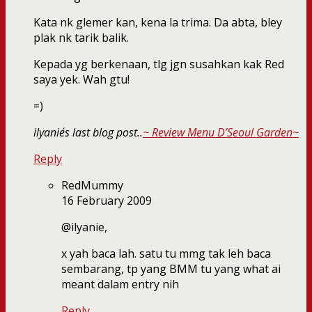
Kata nk glemer kan, kena la trima. Da abta, bley
plak nk tarik balik.
Kepada yg berkenaan, tlg jgn susahkan kak Red
saya yek. Wah gtu!
=)
ilyanie´s last blog post..
~ Review Menu D’Seoul Garden~
Reply
RedMummy
16 February 2009
@ilyanie,
x yah baca lah. satu tu mmg tak leh baca
sembarang, tp yang BMM tu yang what ai
meant dalam entry nih
Reply