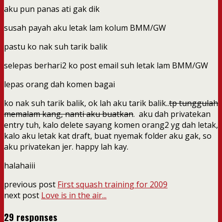
aku pun panas ati gak dik
susah payah aku letak lam kolum BMM/GW
pastu ko nak suh tarik balik
selepas berhari2 ko post email suh letak lam BMM/GW
lepas orang dah komen bagai
ko nak suh tarik balik, ok lah aku tarik balik..
tp tunggulah
memalam kang, nanti aku buatkan
. aku dah privatekan
entry tuh, kalo delete sayang komen orang2 yg dah letak,
kalo aku letak kat draft, buat nyemak folder aku gak, so
aku privatekan jer. happy lah kay.
halahaiii
previous post
First squash training for 2009
next post
Love is in the air...
29 responses