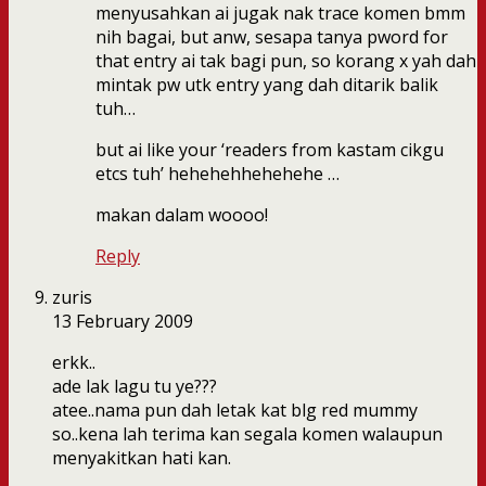
menyusahkan ai jugak nak trace komen bmm
nih bagai, but anw, sesapa tanya pword for
that entry ai tak bagi pun, so korang x yah dah
mintak pw utk entry yang dah ditarik balik
tuh…
but ai like your ‘readers from kastam cikgu
etcs tuh’ hehehehhehehehe …
makan dalam woooo!
Reply
zuris
13 February 2009
erkk..
ade lak lagu tu ye???
atee..nama pun dah letak kat blg red mummy
so..kena lah terima kan segala komen walaupun
menyakitkan hati kan.