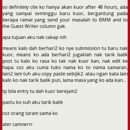
so definitely cite ko hanya akan kuor after 48 hours, ada
yang sampai seminggu baru kuor, bergantung pada
berapa ramai yang send your masalah to BMM and to
the Guest Writer column gak.
apa tujuan aku nak cakap nih
means kalo dah berhari2 ko nye submission tu baru nak
kuor, means ko ada berhari2 jugaklah nak tarik balik
post tu kalo ko rasa ko tak nak kuor kan, nak edit ke
hapa. coz aku cuma tuko nama ko to nama samaran,
lain2 lam tuh aku copy paste sebijik2. atau ngan kata lain
kalo ko nak tarik balik pun, lama masa yang ko ada kan…
tp bila entry tu dah kuor berejam2
pastu ko suh aku tarik balik
coz orang taram sama ko
ater camnerrr