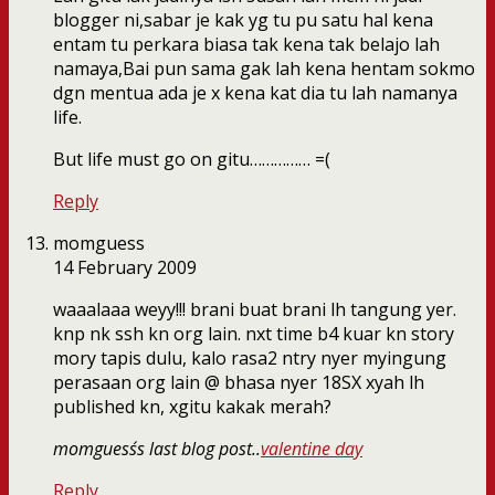
blogger ni,sabar je kak yg tu pu satu hal kena
entam tu perkara biasa tak kena tak belajo lah
namaya,Bai pun sama gak lah kena hentam sokmo
dgn mentua ada je x kena kat dia tu lah namanya
life.
But life must go on gitu…………… =(
Reply
momguess
14 February 2009
waaalaaa weyy!!! brani buat brani lh tangung yer.
knp nk ssh kn org lain. nxt time b4 kuar kn story
mory tapis dulu, kalo rasa2 ntry nyer myingung
perasaan org lain @ bhasa nyer 18SX xyah lh
published kn, xgitu kakak merah?
momguess´s last blog post..
valentine day
Reply