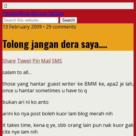
Pencinta Merah Red Lover Red Diva
13 February 2009 • 29 comments
Tolong jangan dera saya….
Share
Tweet
Pin
Mail
SMS
salam to all…
those yang hantar guest writer ke BMM ke, apa2 je lah,
once u hantar sometimes u have to q
bukan ari ni ko anto
arini ko nya post boleh kuor lam blog merah nih
it takes time, kena q ye, sbb orang lain pun nak kuor gak
cite nye lam nih