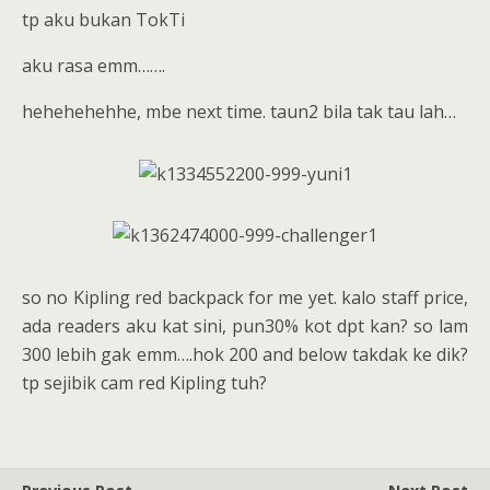
tp aku bukan TokTi
aku rasa emm…….
hehehehehhe, mbe next time. taun2 bila tak tau lah…
so no Kipling red backpack for me yet. kalo staff price,
ada readers aku kat sini, pun30% kot dpt kan? so lam
300 lebih gak emm….hok 200 and below takdak ke dik?
tp sejibik cam red Kipling tuh?