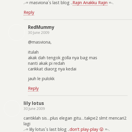
.-= masviona´s last blog ..
Rajin Anakku Rajin
=-.
Reply
RedMummy
30 June 2009
@masviona,
itulah
akak dah tengok golla nya bag mas
nanti akak pi redah
carikkat diaorg nya kedai
jauh le pulokk
Reply
lily lotus
30 June 2009
cantiklah sis…plus elegan gitu…takpe2 slmt mencari2
lagi
.-= lily lotus´s last blog ..
don’t play-play 😛
=-.