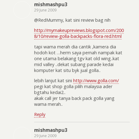
mishmashpu3
29 June 2009
@RedMummy, kat sini review bag nih
http://mymakeupreviews.blogspot.com/200
8/10/review-golla-backpacks-flora-red.html
tapi warna merah dia cantik ,kamera dia
hodoh kot …herm saya pernah nampak kat
one utama belakang tgv kat old wing..kat
mid valley ..dekat subang parade kedai
komputer kat situ byk jual golla..
lebih lanjut kat sini
http://www.golla.com/
pegi kat shop golla pilih malaysia ader
bgtahu kedai2..
akak call jer tanya back pack golla yang
warna merah..
Reply
mishmashpu3
29 June 2009