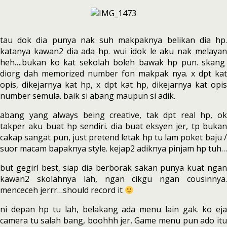
tau dok dia punya nak suh makpaknya belikan dia hp.
katanya kawan2 dia ada hp. wui idok le aku nak melayan
heh….bukan ko kat sekolah boleh bawak hp pun. skang
diorg dah memorized number fon makpak nya. x dpt kat
opis, dikejarnya kat hp, x dpt kat hp, dikejarnya kat opis
number semula. baik si abang maupun si adik.
abang yang always being creative, tak dpt real hp, ok
takper aku buat hp sendiri. dia buat eksyen jer, tp bukan
cakap sangat pun, just pretend letak hp tu lam poket baju /
suor macam bapaknya style. kejap2 adiknya pinjam hp tuh…
but gegirl best, siap dia berborak sakan punya kuat ngan
kawan2 skolahnya lah, ngan cikgu ngan cousinnya.
menceceh jerrr…should record it
ni depan hp tu lah, belakang ada menu lain gak. ko eja
camera tu salah bang, boohhh jer. Game menu pun ado itu