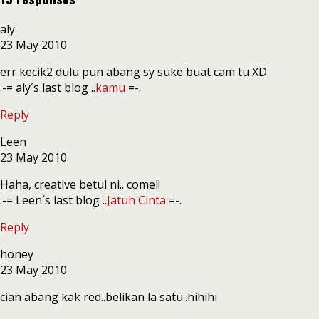
aly
23 May 2010
err kecik2 dulu pun abang sy suke buat cam tu XD
.-= aly´s last blog ..
kamu
=-.
Reply
Leen
23 May 2010
Haha, creative betul ni.. comel!
.-= Leen´s last blog ..
Jatuh Cinta
=-.
Reply
honey
23 May 2010
cian abang kak red..belikan la satu..hihihi