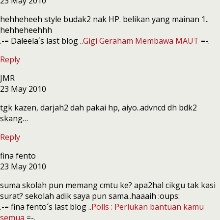
23 May 2010
hehheheeh style budak2 nak HP. belikan yang mainan 1..
hehheheehhh
.-= Daleela´s last blog ..
Gigi Geraham Membawa MAUT
=-.
Reply
JMR
23 May 2010
tgk kazen, darjah2 dah pakai hp, aiyo..advncd dh bdk2
skang…
Reply
fina fento
23 May 2010
suma skolah pun memang cmtu ke? apa2hal cikgu tak kasi
surat? sekolah adik saya pun sama..haaaih :oups:
.-= fina fento´s last blog ..
Polls : Perlukan bantuan kamu
semua
=-.