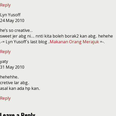
Reply
Lyn Yusoff
24 May 2010
he’s so creative…
sweet jer abg ni…. nnti kita boleh borak2 kan abg.. hehehe
.-= Lyn Yusoff´s last blog ..
Makanan Orang Merajuk
=-.
Reply
yaty
31 May 2010
hehehhe..
cretive lar abg..
asal kan ada hp kan..
Reply
Leave a Reply