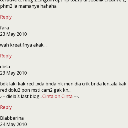
phm2 la mamanye hahaha
Reply
fara
23 May 2010
wah kreatifnya akak….
Reply
diela
23 May 2010
bdk laki kak red…xda bnda nk men dia crik bnda len..ala kak
red dolu2 pon msti cam2 gak kn…
.-= diela´s last blog ..
Cinta oh Cinta
=-.
Reply
Blabberina
24 May 2010