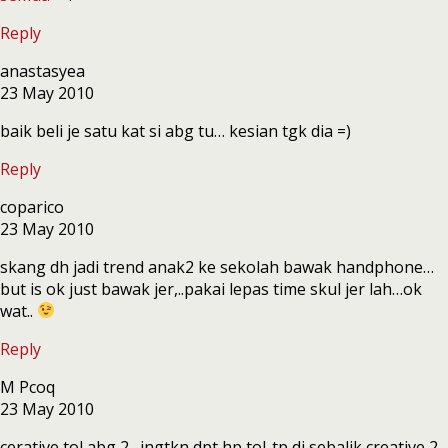
Reply
anastasyea
23 May 2010
baik beli je satu kat si abg tu… kesian tgk dia =)
Reply
coparico
23 May 2010
skang dh jadi trend anak2 ke sekolah bawak handphone…
but is ok just bawak jer,..pakai lepas time skul jer lah…ok
wat..
Reply
M Pcoq
23 May 2010
cerative tol abg 2…ingtkn dpt hp tol..tp di sebalik creative 2,