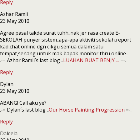
Reply
Azhar Ramli
23 May 2010
Agree pasal takde surat tuhh..nak jer rasa create E-
SEKOLAH punyer sistem..apa-apa aktiviti sekolah,report
kad,chat online dgn cikgu semua dalam satu
tempat,senang untuk mak bapak monitor thru online..
.-= Azhar Ramli´s last blog ..
LUAHAN BUAT BENJY….
=-.
Reply
Dylan
23 May 2010
ABANG! Call aku ye?
.-= Dylan´s last blog ..
Our Horse Painting Progression
=-.
Reply
Daleela