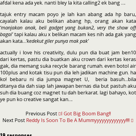
afdal kena ada yek. nanti bley la kita calling2 ek bang ….
tajuk entry macam poyo je lah kan abang ada hp baru,
cayalah kalau aku belikan abang hp, orang akan kata
‘manjakan anak, beli gadget yang bukan2, very the show off
bagai’
tapi kalau aku x belikan macam kes nih ada gak yang
akan kata…
‘kedekut giler punya mak pak’
actually i love his creativity, dulu pun dia buat jam ben10
dari kertas, pastu dia buatkan aku crown dari kertas keras
gak, dia memang suka recycle barang rumah. even botol air
100plus and kotak tisu pun dia leh jadikan machine gun. ha
ko! bebaru ni dia jumpa magnet U, beria basuh…bila
ditanya dia dah siap lah jawapan bernas dia but pastuh aku
suh dia buang coz magnet tu dah berkarat. lagi bahayo, kot
ye pun ko creative sangat kan….
Previous Post
I Got Big Boom Bang!!
Next Post
Reddy Is Soon To Be A Mummyyyyyyyyyyyyy!!!!
19 responses