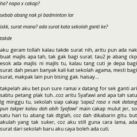
ha? napa x cakap?
sebab abang nak pi badminton lar
iskk, surat mana? ada surat kata sekolah ganti ke?
takde
aku geram tollah kalau takde surat nih, aritu pun ada nak
buat majlis apa tah, tak gak bagi surat. tau2 je abang ckp
esok ada majlis ni majlis tu, kalau tang cuti je depa bagi
surat. dah pesan banyak kali kat sekolah agama, mesti bagi
surat, makpak lain pun bising gak. haisay….
takpelah aku bet pun sure ramai x datang for sek ganti ari
sabtu petang plak tuh…coz aritu Syafawi and apa tah satu
lg minggu tu, sekolah siap cakap
‘sapa2 rasa x nak datan
pun takper kalau dah abih Syafawi’
main cakap mulut jer, s
satu hari tu abang tak dtglah, coz dah dikabarin gitu. but
akulah yang tak suker, coz aku still guna cara lama, ada
surat dari sekolah baru aku caya boleh ada cuti.