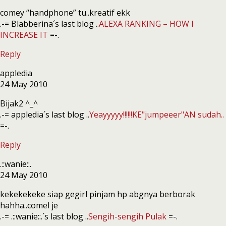
comey “handphone” tu..kreatif ekk
.-= Blabberina´s last blog ..
ALEXA RANKING – HOW I
INCREASE IT
=-.
Reply
appledia
24 May 2010
Bijak2 ^_^
.-= appledia´s last blog ..
Yeayyyyy!!!!!!KE"jumpeeer"AN sudah..
=-.
Reply
.::wanie::.
24 May 2010
kekekekeke siap gegirl pinjam hp abgnya berborak
hahha..comel je
.-= .::wanie::.´s last blog ..
Sengih-sengih Pulak
=-.