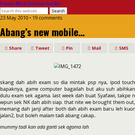
Pencinta Merah Red Lover Red Diva
23 May 2010 • 19 comments
Abang’s new mobile…
Share
Tweet
Pin
Mail
SMS
skang dah abih exam so dia mintak psp nya, ipod touch
bapaknya, game computer bagailah but aku suh abihkan
dulu exam sek agama. last week dah buat Syafawi, takpe n
wpun sek NK dah abih siap. that nite we brought them out,
memang dah janji after both dah abih exam baru leh kuor
jalan2, but boleh malam tadi abang cakap..
mummy tadi kan ada ganti sek agama lah