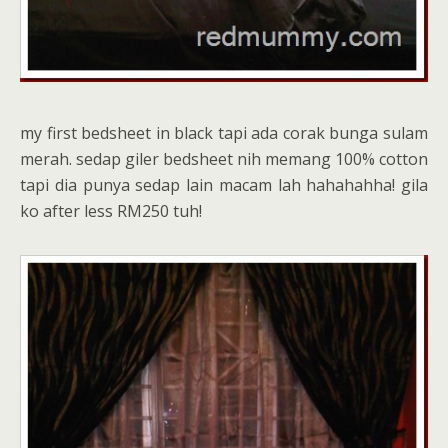
my first bedsheet in black tapi ada corak bunga sulam
merah. sedap giler bedsheet nih memang 100% cotton
tapi dia punya sedap lain macam lah hahahahha! gila
ko after less RM250 tuh!