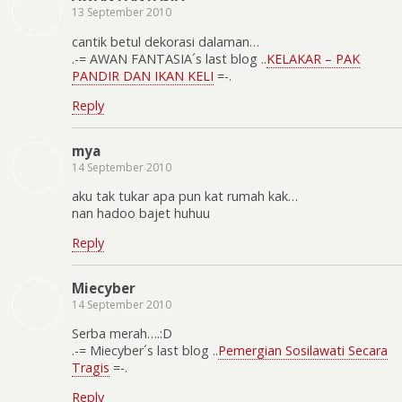
13 September 2010
cantik betul dekorasi dalaman…
.-= AWAN FANTASIA´s last blog ..
KELAKAR – PAK
PANDIR DAN IKAN KELI
=-.
Reply
mya
14 September 2010
aku tak tukar apa pun kat rumah kak…
nan hadoo bajet huhuu
Reply
Miecyber
14 September 2010
Serba merah….:D
.-= Miecyber´s last blog ..
Pemergian Sosilawati Secara
Tragis
=-.
Reply