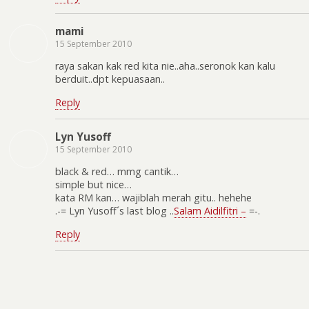
mami
15 September 2010
raya sakan kak red kita nie..aha..seronok kan kalu
berduit..dpt kepuasaan..
Reply
Lyn Yusoff
15 September 2010
black & red… mmg cantik…
simple but nice…
kata RM kan… wajiblah merah gitu.. hehehe
.-= Lyn Yusoff´s last blog ..
Salam Aidilfitri –
=-.
Reply