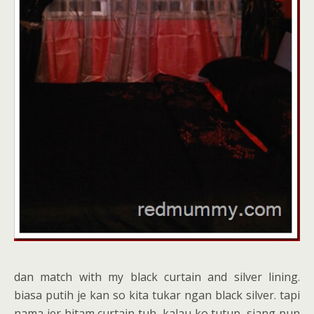
dan match with my black curtain and silver lining.
biasa putih je kan so kita tukar ngan black silver. tapi
nama jer hitam curtain tuh, kalau ko tutup, siang pun