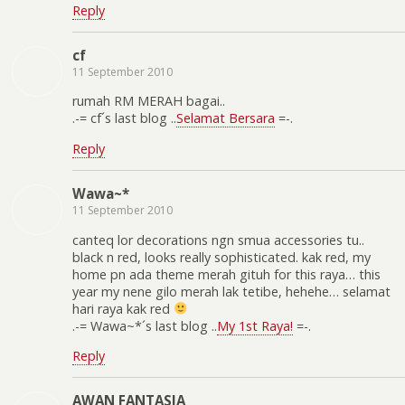
Reply
cf
11 September 2010
rumah RM MERAH bagai..
.-= cf´s last blog ..
Selamat Bersara
=-.
Reply
Wawa~*
11 September 2010
canteq lor decorations ngn smua accessories tu..
black n red, looks really sophisticated. kak red, my
home pn ada theme merah gituh for this raya… this
year my nene gilo merah lak tetibe, hehehe… selamat
hari raya kak red
.-= Wawa~*´s last blog ..
My 1st Raya!
=-.
Reply
AWAN FANTASIA