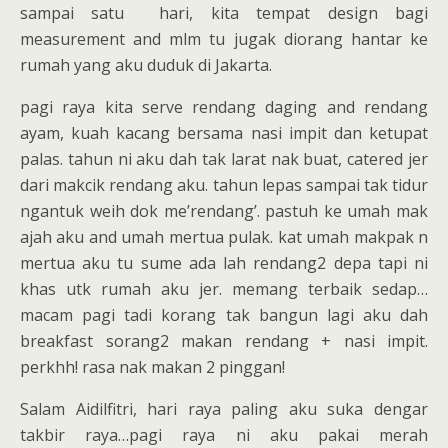
sampai satu hari, kita tempat design bagi
measurement and mlm tu jugak diorang hantar ke
rumah yang aku duduk di Jakarta.
pagi raya kita serve rendang daging and rendang
ayam, kuah kacang bersama nasi impit dan ketupat
palas. tahun ni aku dah tak larat nak buat, catered jer
dari makcik rendang aku. tahun lepas sampai tak tidur
ngantuk weih dok me’rendang’. pastuh ke umah mak
ajah aku and umah mertua pulak. kat umah makpak n
mertua aku tu sume ada lah rendang2 depa tapi ni
khas utk rumah aku jer. memang terbaik sedap…
macam pagi tadi korang tak bangun lagi aku dah
breakfast sorang2 makan rendang + nasi impit.
perkhh! rasa nak makan 2 pinggan!
Salam Aidilfitri, hari raya paling aku suka dengar
takbir raya…pagi raya ni aku pakai merah