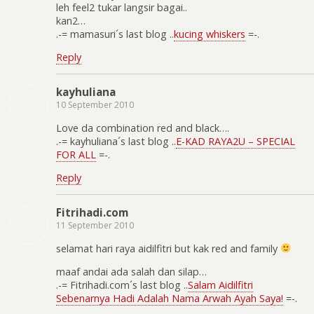
leh feel2 tukar langsir bagai..
kan2…
.-= mamasuri´s last blog ..
kucing whiskers
=-.
Reply
kayhuliana
10 September 2010
Love da combination red and black….
.-= kayhuliana´s last blog ..
E-KAD RAYA2U – SPECIAL
FOR ALL
=-.
Reply
Fitrihadi.com
11 September 2010
selamat hari raya aidilfitri but kak red and family
maaf andai ada salah dan silap…
.-= Fitrihadi.com´s last blog ..
Salam Aidilfitri
Sebenarnya Hadi Adalah Nama Arwah Ayah Saya!
=-.