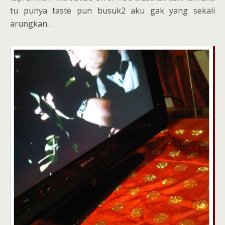
tu punya taste pun busuk2 aku gak yang sekali
arungkan…