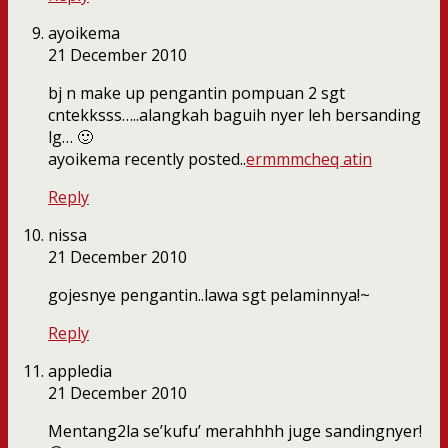
ayoikema
21 December 2010
bj n make up pengantin pompuan 2 sgt
cntekksss…..alangkah baguih nyer leh bersanding
lg… 🙂
ayoikema recently posted..
ermmmcheq atin
Reply
nissa
21 December 2010
gojesnye pengantin..lawa sgt pelaminnya!~
Reply
appledia
21 December 2010
Mentang2la se’kufu’ merahhhh juge sandingnyer!