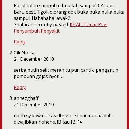
Pasal tol tu sampul tu buatlah sampai 3-4 lapis.
Baru best. Tgok diorang dok buka buka buka buka
sampul. Hahahaha lawak2.
Shahiran recently posted..
KHAL Tamar Plus
Penyembuh Penyakit
Reply
Cik Norfa
21 December 2010
serba putih selit merah tu pun cantik. pengantin
pompuan gojes nyer….
Reply
annezghaff
21 December 2010
nanti sy kawin akak dtg eh…kehadiran adalah
diwajibkan..hehehe..JB tau JB. 🙂