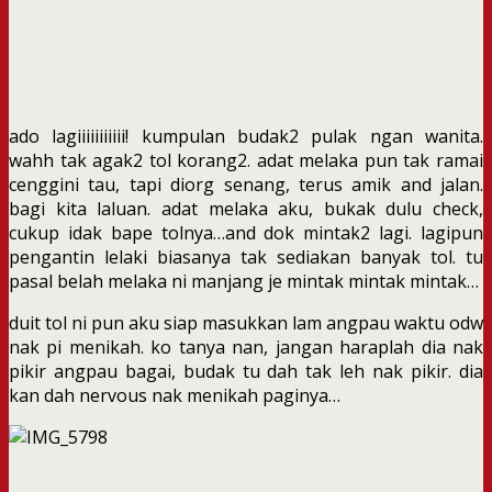
ado lagiiiiiiiiiii! kumpulan budak2 pulak ngan wanita.
wahh tak agak2 tol korang2. adat melaka pun tak ramai
cenggini tau, tapi diorg senang, terus amik and jalan.
bagi kita laluan. adat melaka aku, bukak dulu check,
cukup idak bape tolnya…and dok mintak2 lagi. lagipun
pengantin lelaki biasanya tak sediakan banyak tol. tu
pasal belah melaka ni manjang je mintak mintak mintak…
duit tol ni pun aku siap masukkan lam angpau waktu odw
nak pi menikah. ko tanya nan, jangan haraplah dia nak
pikir angpau bagai, budak tu dah tak leh nak pikir. dia
kan dah nervous nak menikah paginya…