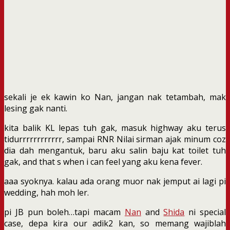
sekali je ek kawin ko Nan, jangan nak tetambah, mak
lesing gak nanti.
kita balik KL lepas tuh gak, masuk highway aku terus
tidurrrrrrrrrrrr, sampai RNR Nilai sirman ajak minum coz
dia dah mengantuk, baru aku salin baju kat toilet tuh
gak, and that s when i can feel yang aku kena fever.
aaa syoknya. kalau ada orang muor nak jemput ai lagi pi
wedding, hah moh ler.
pi JB pun boleh…tapi macam
Nan
and
Shida
ni special
case, depa kira our adik2 kan, so memang wajiblah