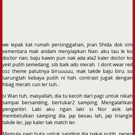
we lepak kat rumah persinggahan, jiran Shida. dok sini
sementara mak andam menyiapkan Nan. aku tau le ko
doctor nan, baju kawin pun nak ada ala2 kaler doctor ko
yek! putih semedang. sib baik ado merah. I dont wear red
coz theme patutnya biruuuuu, mak takde baju biru. so
sarunglah kebaya putih ni hah. contrast jugak dengan
hbag merah. cun ler tuh…
si Wan tuh, masyallah, dia tu kecoh dari pagi untuk nikah
sampai bersanding, bertukar2 samping. Mengalahkan
pengantin. Laki aku ngan laki si Nor asik lah
membetulkan samping dia. jap besau lah, jap triangle
takde ler, jap kaler tak match ler.
Memula pagi buta untuk sanding dia pakai putih, pesen