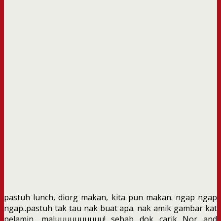
pastuh lunch, diorg makan, kita pun makan. ngap ngap
ngap..pastuh tak tau nak buat apa. nak amik gambar kat
pelamin, maluuuuuuuuuu! sebab dok carik Nor and