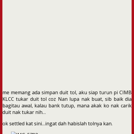
me memang ada simpan duit tol, aku siap turun pi CIMB
KLCC tukar duit tol coz Nan lupa nak buat, sib baik dia
bagitau awal, kalau bank tutup, mana akak ko nak carik
duit nak tukar nih…
ok settled kat sini…ingat dah habislah tolnya kan.