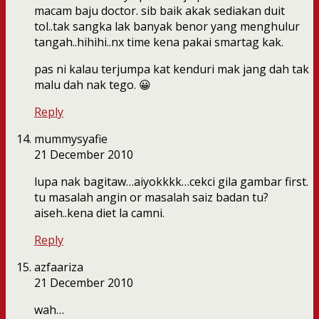
macam baju doctor. sib baik akak sediakan duit
tol..tak sangka lak banyak benor yang menghulur
tangah..hihihi..nx time kena pakai smartag kak.
pas ni kalau terjumpa kat kenduri mak jang dah tak
malu dah nak tego. 😀
Reply
mummysyafie
21 December 2010
lupa nak bagitaw…aiyokkkk…cekci gila gambar first.
tu masalah angin or masalah saiz badan tu?
aiseh..kena diet la camni.
Reply
azfaariza
21 December 2010
wah…