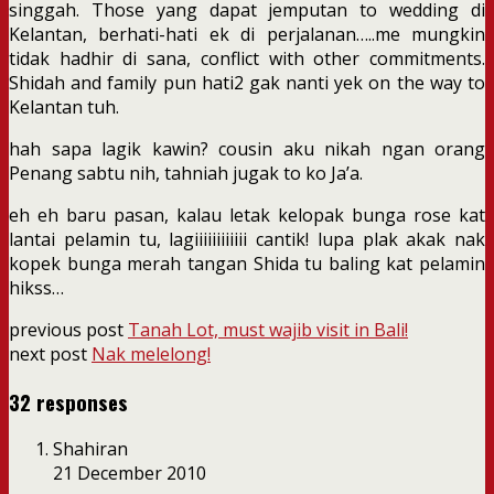
singgah. Those yang dapat jemputan to wedding di
Kelantan, berhati-hati ek di perjalanan…..me mungkin
tidak hadhir di sana, conflict with other commitments.
Shidah and family pun hati2 gak nanti yek on the way to
Kelantan tuh.
hah sapa lagik kawin? cousin aku nikah ngan orang
Penang sabtu nih, tahniah jugak to ko Ja’a.
eh eh baru pasan, kalau letak kelopak bunga rose kat
lantai pelamin tu, lagiiiiiiiiiiii cantik! lupa plak akak nak
kopek bunga merah tangan Shida tu baling kat pelamin
hikss…
previous post
Tanah Lot, must wajib visit in Bali!
next post
Nak melelong!
32 responses
Shahiran
21 December 2010