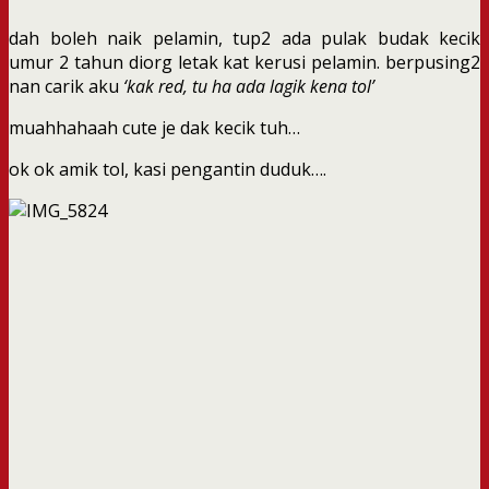
dah boleh naik pelamin, tup2 ada pulak budak kecik
umur 2 tahun diorg letak kat kerusi pelamin. berpusing2
nan carik aku
‘kak red, tu ha ada lagik kena tol’
muahhahaah cute je dak kecik tuh…
ok ok amik tol, kasi pengantin duduk….