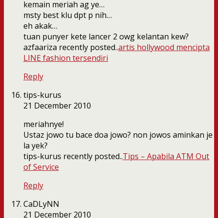
kemain meriah ag ye…
msty best klu dpt p nih…
eh akak…
tuan punyer kete lancer 2 owg kelantan kew?
azfaariza recently posted..
artis hollywood mencipta
LINE fashion tersendiri
Reply
tips-kurus
21 December 2010
meriahnye!
Ustaz jowo tu bace doa jowo? non jowos aminkan je
la yek?
tips-kurus recently posted..
Tips – Apabila ATM Out
of Service
Reply
CaDLyNN
21 December 2010