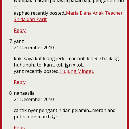
Nampak macam panas ja pakai baju pengantin tuh
=(
asphaq recently posted..
Maria Elena Anak Teacher
Shida dari Parit
Reply
yanz
21 December 2010
kak, saya kat klang jerk.. mac nnt. leh RD balik kg.
huhuhuh.. tol kan… tol.. jgn x tol…
yanz recently posted..
Hujung Minggu
Reply
nanaazlia
21 December 2010
cantik nyer pengantin dan pelamin…merah and
putih, nice match 🙂
Reply