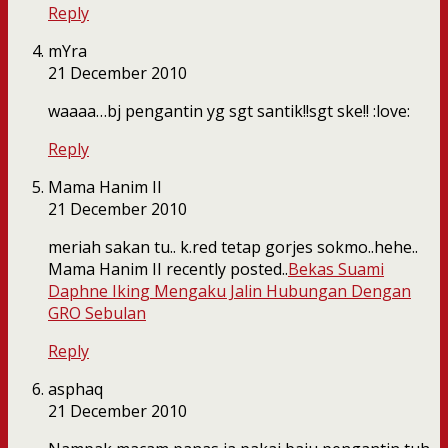
Reply
mYra
21 December 2010
waaaa…bj pengantin yg sgt santik!!sgt ske!! :love:
Reply
Mama Hanim II
21 December 2010
meriah sakan tu.. k.red tetap gorjes sokmo..hehe..
Mama Hanim II recently posted..
Bekas Suami
Daphne Iking Mengaku Jalin Hubungan Dengan
GRO Sebulan
Reply
asphaq
21 December 2010