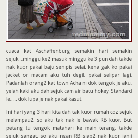
cuaca kat Aschaffenburg semakin hari semakin
sejuk….minggu ke2 masuk minggu ke 3 pun dah takde
nak kuor pakai baju senipis selai. kena gak ko pakai
jacket or macam aku tuh degil, pakai selipar lagi.
Padanlah orang2 kat town Acha ni dok tengok je aku,
yelah kaki aku dah sejuk cam air batu hokey. Standard
le…… dok lupa je nak pakai kasut.
Ini hari yang 3 hari kita dah tak kuor rumah coz sejuk
melampau2, so aku tak nak le bawak RB kuor. But
petang tu tengok matahari ke main terang, takde
sejuk sangat, so aku ngan RB siap2 nak kuor janji