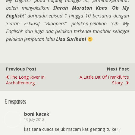
My English!’ pada hujung minggu ini, peminat-peminat
boleh menyaksikan
Siaran Maraton Khas ‘Oh My
English!’
daripada episod 1 hingga 10 bersama dengan
Siaran Esklusif “Bloopers” pelakon-pelakon ‘Oh My
English!’ dan juga ada pelakon terkenal tanahair sebagai
pelakon jemputan iaitu
Lisa Surihani
Previous Post
Next Post
The Long River In
A Little Bit Of Frankfurt's
Aschaffenburg...
Story...
6 responses
boni kacak
19 July 2012
kat sana cuaca sejuk macam kat genting tu ke??