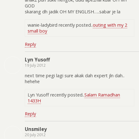
GOD
skarang dh jadik OH MY ENGLISH…..sabar je la
wanie-ladybird recently posted..
outing with my 2
small boy
Reply
Lyn Yusoff
19 July 2012
next time pegi lagi sure akak dah expert jln dah..
hehehe
Lyn Yusoff recently posted..
Salam Ramadhan
1433H
Reply
Unsmiley
20 July 2012