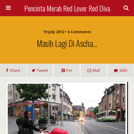
Pencinta Merah Red Lover Red Diva
19 July 2012 • 6 Comments
Masih Lagi Di Ascha…
Share
Tweet
Pin
Mail
SMS