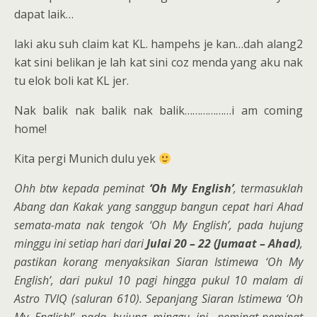
dapat laik…
laki aku suh claim kat KL. hampehs je kan…dah alang2
kat sini belikan je lah kat sini coz menda yang aku nak
tu elok boli kat KL jer.
Nak balik nak balik nak balik………………i am coming
home!
Kita pergi Munich dulu yek
Ohh btw kepada peminat
‘Oh My English’
, termasuklah
Abang dan Kakak yang sanggup bangun cepat hari Ahad
semata-mata nak tengok ‘Oh My English’, pada hujung
minggu ini setiap hari dari
Julai 20 – 22 (Jumaat – Ahad)
,
pastikan korang menyaksikan Siaran Istimewa ‘Oh My
English’, dari pukul 10 pagi hingga pukul 10 malam di
Astro TVIQ (saluran 610). Sepanjang Siaran Istimewa ‘Oh