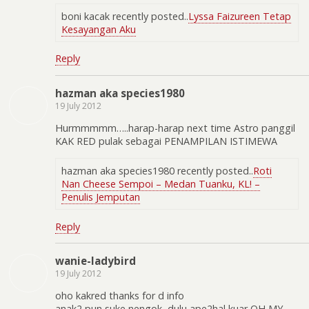
boni kacak recently posted..
Lyssa Faizureen Tetap
Kesayangan Aku
Reply
hazman aka species1980
19 July 2012
Hurmmmmm…..harap-harap next time Astro panggil
KAK RED pulak sebagai PENAMPILAN ISTIMEWA
hazman aka species1980 recently posted..
Roti
Nan Cheese Sempoi – Medan Tuanku, KL! –
Penulis Jemputan
Reply
wanie-ladybird
19 July 2012
oho kakred thanks for d info
anak2 pun suke nengok, dulu ape2hal kuar OH MY