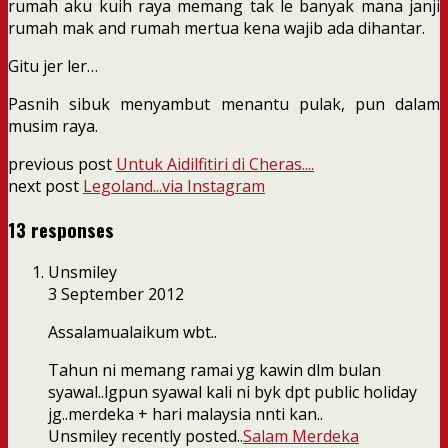
rumah aku kuih raya memang tak le banyak mana janji
rumah mak and rumah mertua kena wajib ada dihantar.
Gitu jer ler…
Pasnih sibuk menyambut menantu pulak, pun dalam
musim raya.
previous post
Untuk Aidilfitiri di Cheras....
next post
Legoland...via Instagram
13 responses
Unsmiley
3 September 2012
Assalamualaikum wbt..
Tahun ni memang ramai yg kawin dlm bulan
syawal..lgpun syawal kali ni byk dpt public holiday
jg..merdeka + hari malaysia nnti kan..
Unsmiley recently posted..
Salam Merdeka