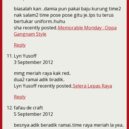
biasalah kan ..damia pun pakai baju kurung time2
nak salam2 time pose pose gitu je..lps tu terus
bertukar uniform..huhu
sha recently posted..
Memorable Monday : Oppa
Gangnam Style
Reply
Lyn Yusoff
3 September 2012
mmg meriah raya kak red..
dua2 ramai adik bradik..
Lyn Yusoff recently posted..
Selera Lepas Raya
Reply
fafau de craft
5 September 2012
besnya adik beradik ramai..time raya meriah la yea..