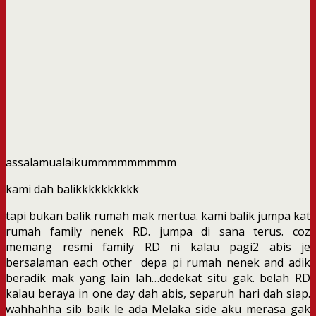
assalamualaikummmmmmmmm
kami dah balikkkkkkkkkk
tapi bukan balik rumah mak mertua. kami balik jumpa kat
rumah family nenek RD. jumpa di sana terus. coz
memang resmi family RD ni kalau pagi2 abis je
bersalaman each other depa pi rumah nenek and adik
beradik mak yang lain lah…dedekat situ gak. belah RD
kalau beraya in one day dah abis, separuh hari dah siap.
wahhahha sib baik le ada Melaka side aku merasa gak