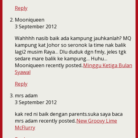
Reply
Mooniqueen
3 September 2012
Wahhhh nasib baik ada kampung jauhkanlah? MQ
kampung kat Johor so seronok la time nak balik
lagi2 musim Raya… Dlu duduk dgn fmly, jeles tgk
sedare mare balik ke kampung… Huhu…
Mooniqueen recently posted..
Minggu Ketiga Bulan
Syawal
Reply
mrs adam
3 September 2012
kak red ni baik dengan parents.suka saya baca
mrs adam recently posted..
New Groovy Lime
McFlurry