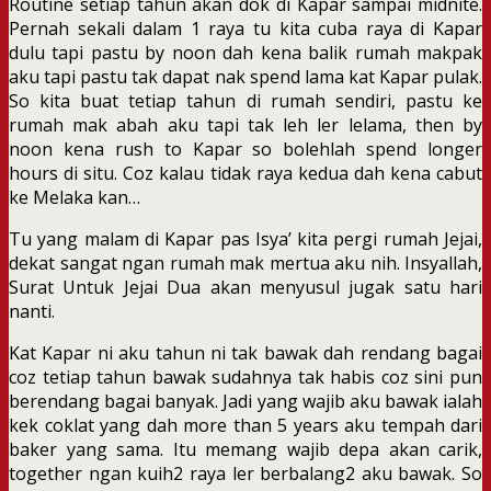
Routine setiap tahun akan dok di Kapar sampai midnite.
Pernah sekali dalam 1 raya tu kita cuba raya di Kapar
dulu tapi pastu by noon dah kena balik rumah makpak
aku tapi pastu tak dapat nak spend lama kat Kapar pulak.
So kita buat tetiap tahun di rumah sendiri, pastu ke
rumah mak abah aku tapi tak leh ler lelama, then by
noon kena rush to Kapar so bolehlah spend longer
hours di situ. Coz kalau tidak raya kedua dah kena cabut
ke Melaka kan…
Tu yang malam di Kapar pas Isya’ kita pergi rumah Jejai,
dekat sangat ngan rumah mak mertua aku nih. Insyallah,
Surat Untuk Jejai Dua akan menyusul jugak satu hari
nanti.
Kat Kapar ni aku tahun ni tak bawak dah rendang bagai
coz tetiap tahun bawak sudahnya tak habis coz sini pun
berendang bagai banyak. Jadi yang wajib aku bawak ialah
kek coklat yang dah more than 5 years aku tempah dari
baker yang sama. Itu memang wajib depa akan carik,
together ngan kuih2 raya ler berbalang2 aku bawak. So