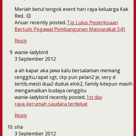
Meriah betul tengok event hari raya keluarga Kak
Red.. 😉
Anuar recently posted..
Tip Lulus Peperiksaan
Bertulis Pegawai Pembangunan Masyarakat S41
Reply
wanie-ladybird
3 September 2012
a ah kapar aka jawa kalu bersalaman memang
cenggitu,rapat sgt, ckp pun pelan2 je, very d
tertib,mesti dua2 duduk elok2, family kitepun masih
mengamalkan budaya cenggitu
wanie-ladybird recently posted..
1st day
raya..kerumah saudara terdekat
Reply
sha
3 September 2012