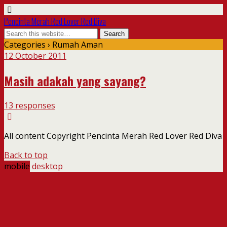
Pencinta Merah Red Lover Red Diva
Categories ›
Rumah Aman
12 October 2011
Masih adakah yang sayang?
13 responses
All content Copyright Pencinta Merah Red Lover Red Diva
Back to top
mobile
desktop