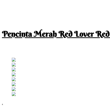
Pencinta Merah Red Lover Red
I am a RED lover so my life is full of RED
Follow RM
.