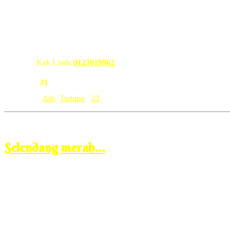
it was less than 7min shot utk amik gambo semua tudung2 nih, gila
semangkuk gila lah pakai tudung gini, so korang kalo minat tepon and 
Sila carik
Kak Linda
0123019962
, bukan carik aku..harga Tudung D
23
Comment:
Category: [
Ads
,
Tudung
]
23
Jan
24
2009
Saturday, 2:00 pm
Selendang merah…
smlm kami terpaksa ke tesco, niat satu, carik keropok yang lom gor
ni bila nak bawak utk orang, depa ckp kat tesco lah, kat mana laik ch
since tesco is near by je aku pi lah jugak ngan sirman, ktiorg bata
jalan gak. aku kesuntukan masa lah.
satu tesco pusing carik, sudahnya balik tangan kosong. drpd tangan k