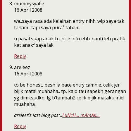
mummysyafie
16 April 2008
wa..saya rasa ada kelainan entry nihh..wlp saya tak
faham…tapi saya pura² faham..
n pasal suap anak tu..nice info ehh..nanti leh pratik
kat anak² saya lak
Reply
areleez
16 April 2008
to be honest, besh la bace entry camnie. celik jer
bijik mata! muahaha.. tp, kalo tau sapekh gerangan
yg dimksudkn, lg b’tambah2 celik bijik mataku inie!
muahaha..
areleez’s last blog post..
LuNcH… mAmAk…
Reply