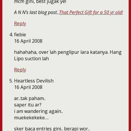
mcm gini, best jugak ye!
A N N’s last blog post..
That Perfect Gift for a 50 yr old!
Reply
fiebie
16 April 2008
hahahaha, over lah penglipur lara katanya. Hang
Lipo suction lah
Reply
Heartless Devilish
16 April 2008
ar..tak paham..
saper itu ar?
i am wandering again..
muekekekeke….
sker baca entries gini.. berapi wor..