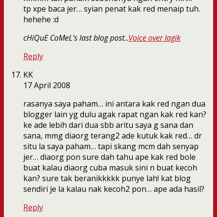
tp xpe baca jer… syian penat kak red menaip tuh.
hehehe :d
cHiQuE CoMeL’s last blog post..
Voice over lagik
Reply
KK
17 April 2008
rasanya saya paham… ini antara kak red ngan dua
blogger lain yg dulu agak rapat ngan kak red kan?
ke ade lebih dari dua sbb aritu saya g sana dan
sana, mmg diaorg terang2 ade kutuk kak red… dr
situ la saya paham… tapi skang mcm dah senyap
jer… diaorg pon sure dah tahu ape kak red bole
buat kalau diaorg cuba masuk sini n buat kecoh
kan? sure tak beranikkkkk punye lah! kat blog
sendiri je la kalau nak kecoh2 pon… ape ada hasil?
Reply