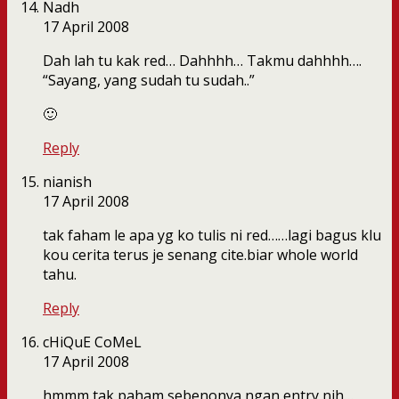
Nadh
17 April 2008
Dah lah tu kak red… Dahhhh… Takmu dahhhh….
“Sayang, yang sudah tu sudah..”
🙂
Reply
nianish
17 April 2008
tak faham le apa yg ko tulis ni red……lagi bagus klu
kou cerita terus je senang cite.biar whole world
tahu.
Reply
cHiQuE CoMeL
17 April 2008
hmmm tak paham sebenonya ngan entry nih…