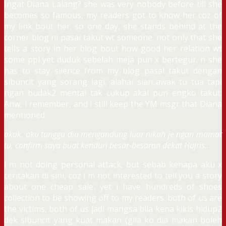
Ingat Diana Lalang? she was very nobody before till she
becomes so famous, my readers got to know her coz of
my link bout her. so one day, she stands behind at the
corner blog ni pasai takut wt someone. not only that she
tells a story in her blog bout how good her relation wt
some ppl yet duduk sebelah meja pun x bertegur. n she
has to stay silence from my blog pasal takut dengan
sibuncit yang sorang lagi, alahai sian..awak tu tua tapi
ngan budak2 mental tak cukup akal pun engko takut.
Anw, I remember, and i still keep the YM msgr that Diana
mentioned
akak, aku tunggu dia mengandung luar nikah je ngan mamat
tu, confirm saya buat kenduri besar-besaran dekat Hajris…
i m not doing personal attack, but sebab kenapa aku x
ceritakan di sini, coz i m not interested to tell you a story
about one cheap sale, yet i have hundreds of shoes
collection to be showing off to my readers. both of us are
the victims, both of us jadi mangsa bila kena kikis hidup2
dek sibuncit yang kuat makan (gila ko dia makan boleh