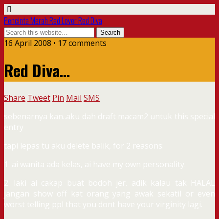
Pencinta Merah Red Lover Red Diva
16 April 2008 • 17 comments
Red Diva…
Share
Tweet
Pin
Mail
SMS
sebenarnya kan..aku dah draft macam2 untuk this special
entry
tapi lepas tu aku delete balik, for 2 reasons:
1. ai wanita ada kelas, ai have my own personality.
2. laki ai cakap buat bodoh jer. adik kalau tak HALAL
jangan show off kat orang yang awak sekatil or even
worst telling ppl that you dont have your virginity lagi.