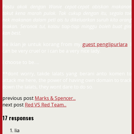
Pastu akak dengan Wanie cepat-cepat abiskan makanan
takut kena marah pulak. Tak cukup dengan itu, segala tok
nek makanan dalam peti ais tu dikeluarkan suruh kita orang
makan. Seronok tul, kalau tiap-tiap minggu boleh buat gini
kan best.
Ini iklan je untuk korang from my
guest penglipurlara
.
I
can be very cruel or i can be a very nice lady.
I choose to be…..
**dont worry, takde lalats yang berani anto komen to
attack me here, the power of having own domain to track
down the lalats, they wont dare to do so.
previous post
Marks & Spencer...
next post
Red VS Red Team...
17 responses
lia