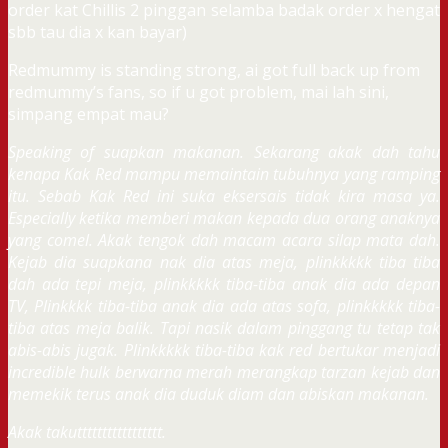
order kat Chillis 2 pinggan selamba badak order x hengat
sbb tau dia x kan bayar)
Redmummy is standing strong, ai got full back up from
redmummy’s fans, so if u got problem, mai lah sini,
simpang empat mau?
Speaking of suapkan makanan. Sekarang akak dah tahu
kenapa Kak Red mampu memaintain tubuhnya yang ramping
itu. Sebab Kak Red ini suka eksersais tidak kira masa ya.
Especially ketika memberi makan kepada dua orang anaknya
yang comel. Akak tengok dah macam acara silap mata dah.
Kejab dia suapkana nak dia atas meja, plinkkkkk tiba tiba
dah ada tepi meja, plinkkkkk tiba-tiba anak dia ada depan
TV, Plinkkkk tiba-tiba anak dia ada atas sofa, plinkkkkk tiba-
tiba atas meja balik. Tapi nasik dalam pinggang tu tetap tak
abis-abis jugak. Plinkkkkk tiba-tiba kak red bertukar menjadi
incredible hulk berwarna merah merangkap tarzan kejab dan
memekik terus anak dia duduk diam dan abiskan makanan.
Akak takuttttttttttttttttt.