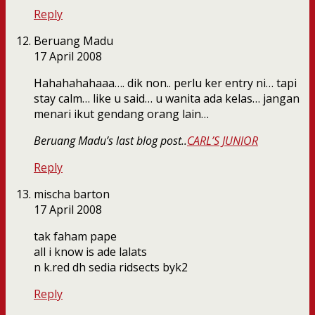
Reply
Beruang Madu
17 April 2008
Hahahahahaaa…. dik non.. perlu ker entry ni… tapi
stay calm… like u said… u wanita ada kelas… jangan
menari ikut gendang orang lain…
Beruang Madu’s last blog post..
CARL’S JUNIOR
Reply
mischa barton
17 April 2008
tak faham pape
all i know is ade lalats
n k.red dh sedia ridsects byk2
Reply