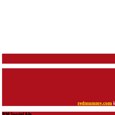
redmummy.com
i
RM Special Ads