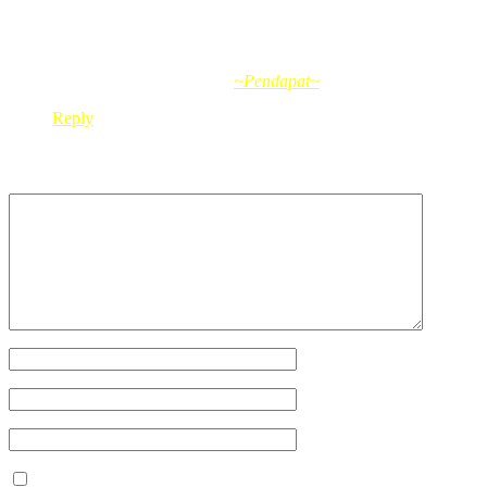
SUPERB lah kak fifin nie,
hurm…
bertuah kak red:)
cik wanie´s last blog post..
~Pendapat~
Reply
Leave a Reply
Your Name
*
Your Email
*
Your Website
Save my name, email, and website in this browser for the next ti