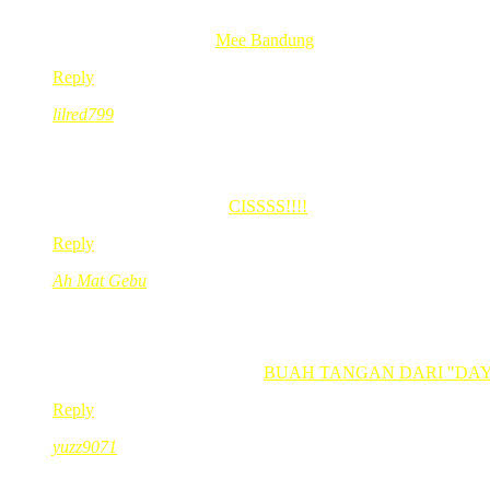
(ehh ada kan…)
scarlett’s last blog post..
Mee Bandung
Reply
lilred799
Jun 06, 2008
@ 19:16:27
waaaaaaahhhh gigih menyusun lg kak???? bukan sudah mau p
lilred799’s last blog post..
CISSSS!!!!
Reply
Ah Mat Gebu
Jun 06, 2008
@ 20:14:10
Kak red…Mbak Fifin ko tu bini “badang” ke?, Kuat bebeno ga
Ah Mat Gebu’s last blog post..
BUAH TANGAN DARI "DAY
Reply
yuzz9071
Jun 06, 2008
@ 23:38:52