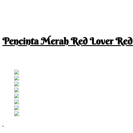
Pencinta Merah Red Lover Red
I am a RED lover so my life is full of RED
Follow RM
.