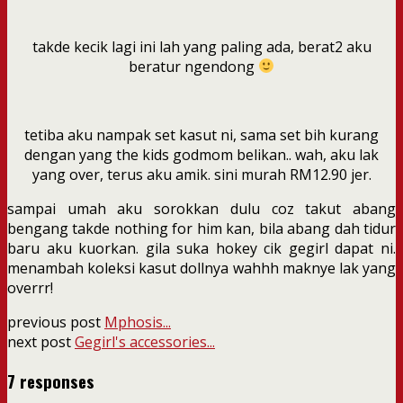
takde kecik lagi ini lah yang paling ada, berat2 aku
beratur ngendong
tetiba aku nampak set kasut ni, sama set bih kurang
dengan yang the kids godmom belikan.. wah, aku lak
yang over, terus aku amik. sini murah RM12.90 jer.
sampai umah aku sorokkan dulu coz takut abang
bengang takde nothing for him kan, bila abang dah tidur
baru aku kuorkan. gila suka hokey cik gegirl dapat ni.
menambah koleksi kasut dollnya wahhh maknye lak yang
overrr!
previous post
Mphosis...
next post
Gegirl's accessories...
7 responses