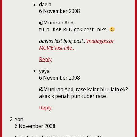
daela
6 November 2008
@Munirah Abd,
tu la…KAK RED gak best…hiks..
daela´s last blog post..
"madagascar
MOVIE"last nite..
Reply
yaya
6 November 2008
@Munirah Abd, rase kaler biru lain ek?
akak x penah pun cuber rase..
Reply
Yan
6 November 2008