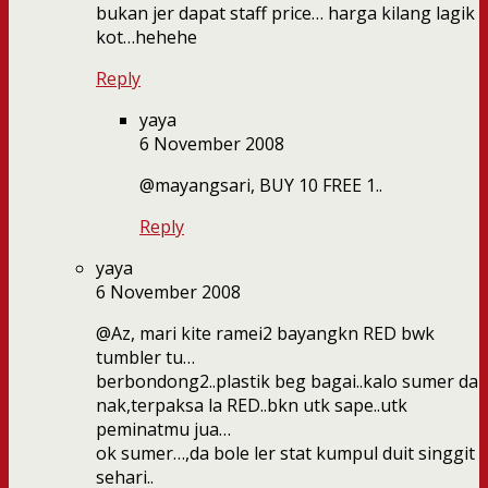
bukan jer dapat staff price… harga kilang lagik
kot…hehehe
Reply
yaya
6 November 2008
@mayangsari, BUY 10 FREE 1..
Reply
yaya
6 November 2008
@Az, mari kite ramei2 bayangkn RED bwk
tumbler tu…
berbondong2..plastik beg bagai..kalo sumer da
nak,terpaksa la RED..bkn utk sape..utk
peminatmu jua…
ok sumer…,da bole ler stat kumpul duit singgit
sehari..