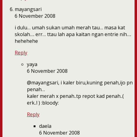
mayangsari
6 November 2008
i dulu… umah sukan umah merah tau… masa kat
skolah…. err… ttau lah apa kaitan ngan entrie nih….
hehehehe
Reply
yaya
6 November 2008
@mayangsari, i kaler biru,kuning penah,ijo pn
penah…
kaler merah x penah..tp repot kad penah..(
erk..! ) :bloody:
Reply
daela
6 November 2008