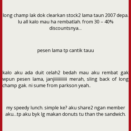
long champ lak dok clearkan stock2 lama taun 2007 depa.
lu all kalo mau ha rembatlah. from 30 – 40%
discountsnya…
pesen lama tp cantik tauu
kalo aku ada duit celah2 bedah mau aku rembat gak
wpun pesen lama, janjiiiiiiiiiii merah, sling back of long
champ gak. ni sume from parkson yeah..
my speedy lunch. simple ke? aku share2 ngan member
aku…tp aku byk lg makan donuts tu than the sandwich.