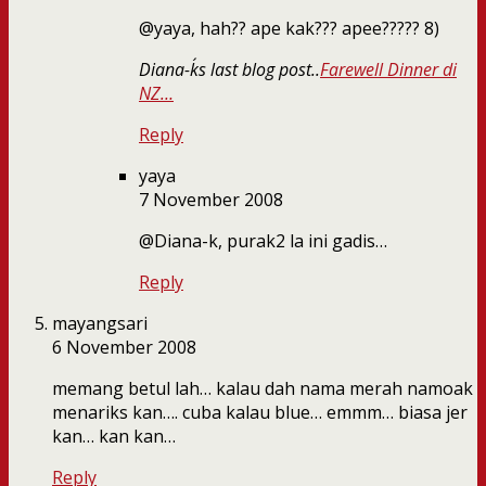
@yaya, hah?? ape kak??? apee????? 8)
Diana-k´s last blog post..
Farewell Dinner di
NZ…
Reply
yaya
7 November 2008
@Diana-k, purak2 la ini gadis…
Reply
mayangsari
6 November 2008
memang betul lah… kalau dah nama merah namoak
menariks kan…. cuba kalau blue… emmm… biasa jer
kan… kan kan…
Reply