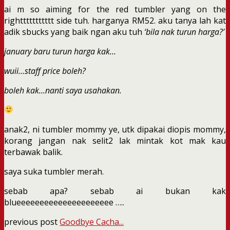
ai m so aiming for the red tumbler yang on the
righttttttttttt side tuh. harganya RM52. aku tanya lah kat
adik sbucks yang baik ngan aku tuh
‘bila nak turun harga?’
january baru turun harga kak…
wuii…staff price boleh?
boleh kak…nanti saya usahakan.
anak2, ni tumbler mommy ye, utk dipakai diopis mommy,
korang jangan nak selit2 lak mintak kot mak kau
terbawak balik.
saya suka tumbler merah.
sebab apa? sebab ai bukan kak
blueeeeeeeeeeeeeeeeeeeee …..
previous post
Goodbye Cacha...