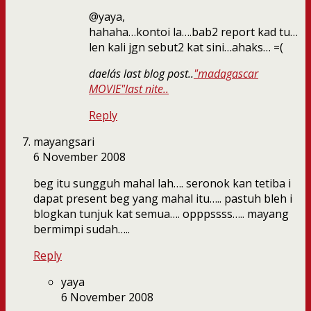
@yaya,
hahaha…kontoi la….bab2 report kad tu…
len kali jgn sebut2 kat sini…ahaks… =(
daela´s last blog post..
"madagascar
MOVIE"last nite..
Reply
mayangsari
6 November 2008
beg itu sungguh mahal lah…. seronok kan tetiba i
dapat present beg yang mahal itu….. pastuh bleh i
blogkan tunjuk kat semua…. opppssss….. mayang
bermimpi sudah…..
Reply
yaya
6 November 2008