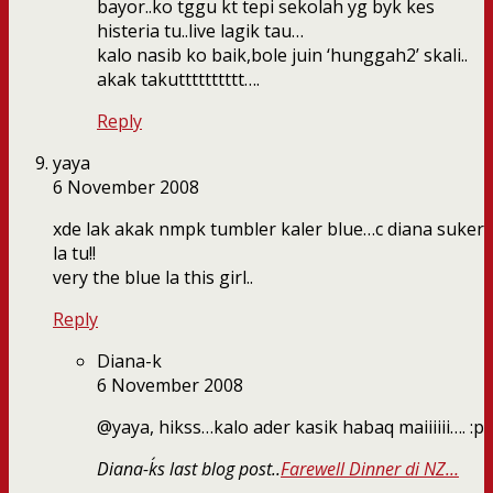
bayor..ko tggu kt tepi sekolah yg byk kes
histeria tu..live lagik tau…
kalo nasib ko baik,bole juin ‘hunggah2’ skali..
akak takutttttttttt….
Reply
yaya
6 November 2008
xde lak akak nmpk tumbler kaler blue…c diana suker
la tu!!
very the blue la this girl..
Reply
Diana-k
6 November 2008
@yaya, hikss…kalo ader kasik habaq maiiiiii…. :p
Diana-k´s last blog post..
Farewell Dinner di NZ…