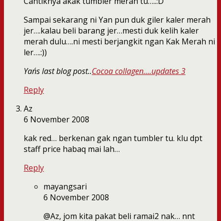
Cantiknya akak tumbler merah tu…..:D
Sampai sekarang ni Yan pun duk giler kaler merah
jer….kalau beli barang jer…mesti duk kelih kaler
merah dulu….ni mesti berjangkit ngan Kak Merah ni
ler….:))
Yan´s last blog post..
Cocoa collagen….updates 3
Reply
Az
6 November 2008
kak red… berkenan gak ngan tumbler tu. klu dpt
staff price habaq mai lah…
Reply
mayangsari
6 November 2008
@Az, jom kita pakat beli ramai2 nak… nnt