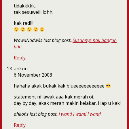
tidakkkkk..
tak sesuweiii lohh.
kak red!!!!
WawaNadwa´s last blog post..
Susahnye nak bangun
tido..
Reply
ahkon
6 November 2008
hahaha akak bukak kak blueeeeeeeeeeee
statement ni lawak aaa kak merah oi.
day by day, akak merah makin kelakar. i lap u kak!
ahkon´s last blog post..
i want! i want! i want!
Reply