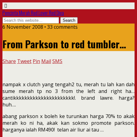
Pencinta Merah Red Lover Red Diva
6 November 2008 • 33 comments
From Parkson to red tumbler…
Share
Tweet
Pin
Mail
SMS
nampak x clutch yang tengah2 tu, merah tu lah kan dah
sume merah tp no 3 from the left and right ha…
cantikkkkkkkkkkkkkkkkkkkkkk!. brand lawre. harga?
huh….
abang parkson x boleh ke turunkan harga 70% to akak
merah ko ni ha, akak kan sokmo promote parkson.
harganya ialah RM490! telan air liur ai tau …