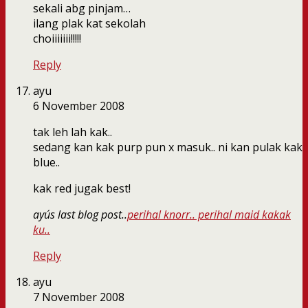
sekali abg pinjam…
ilang plak kat sekolah
choiiiiiii!!!!!
Reply
ayu
6 November 2008
tak leh lah kak..
sedang kan kak purp pun x masuk.. ni kan pulak kak
blue..
kak red jugak best!
ayu´s last blog post..
perihal knorr.. perihal maid kakak
ku..
Reply
ayu
7 November 2008