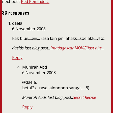
next post
Red Reminder...
33 responses
daela
6 November 2008
kak blue….eiii….rasa lain jer…ahaks…soe akk….!!! :o:
daela´s last blog post..
"madagascar MOVIE"last nite..
Reply
Munirah Abd
6 November 2008
@daela,
betul2x…rase lainnnnnn sangat… 8)
Munirah Abd´s last blog post..
Secret Recipe
Reply