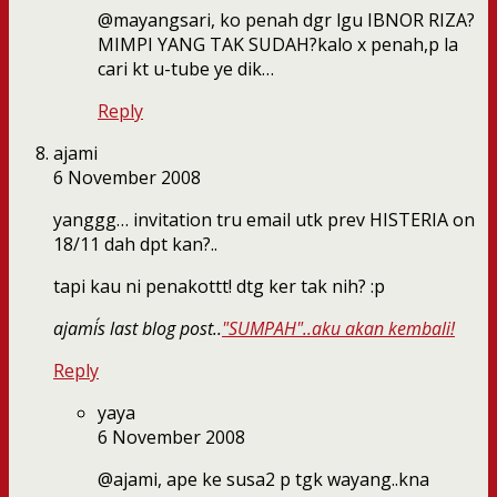
@mayangsari, ko penah dgr lgu IBNOR RIZA?
MIMPI YANG TAK SUDAH?kalo x penah,p la
cari kt u-tube ye dik…
Reply
ajami
6 November 2008
yanggg… invitation tru email utk prev HISTERIA on
18/11 dah dpt kan?..
tapi kau ni penakottt! dtg ker tak nih? :p
ajami´s last blog post..
"SUMPAH"..aku akan kembali!
Reply
yaya
6 November 2008
@ajami, ape ke susa2 p tgk wayang..kna