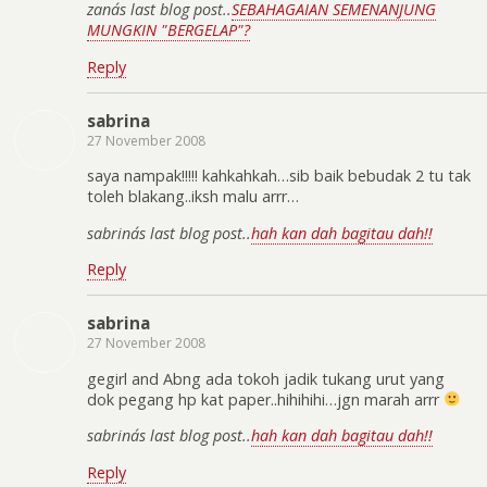
zana´s last blog post..
SEBAHAGAIAN SEMENANJUNG
MUNGKIN "BERGELAP"?
Reply
sabrina
27 November 2008
saya nampak!!!!! kahkahkah…sib baik bebudak 2 tu tak
toleh blakang..iksh malu arrr…
sabrina´s last blog post..
hah kan dah bagitau dah!!
Reply
sabrina
27 November 2008
gegirl and Abng ada tokoh jadik tukang urut yang
dok pegang hp kat paper..hihihihi…jgn marah arrr
sabrina´s last blog post..
hah kan dah bagitau dah!!
Reply