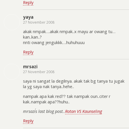
Reply
yaya
27 November 2008
akak nmpak….akak nmpak..x mayu ar owang tu…
kan..kan..?
nnti owang jengukkk….huhuhuuu
Reply
mrsazi
27 November 2008
saya ni sangat la degilnya. akak tak bg tanya tu jugak
la yg saya nak tanya..hehe..
nampak apa kak red?? tak nampak oun..citer r
kak..nampak apa??huhu..
mrsazi´s last blog post..
Rotan VS Kaunseling
Reply