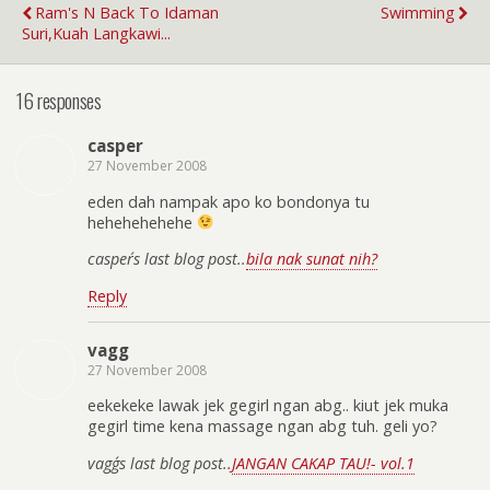
Ram's N Back To Idaman
Swimming
Suri,Kuah Langkawi...
16 responses
casper
27 November 2008
eden dah nampak apo ko bondonya tu
hehehehehehe
casper´s last blog post..
bila nak sunat nih?
Reply
vagg
27 November 2008
eekekeke lawak jek gegirl ngan abg.. kiut jek muka
gegirl time kena massage ngan abg tuh. geli yo?
vagg´s last blog post..
JANGAN CAKAP TAU!- vol.1