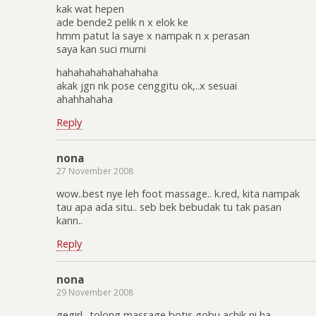
kak wat hepen
ade bende2 pelik n x elok ke
hmm patut la saye x nampak n x perasan
saya kan suci murni
hahahahahahahahaha
akak jgn nk pose cenggitu ok,..x sesuai
ahahhahaha
Reply
nona
27 November 2008
wow..best nye leh foot massage.. k.red, kita nampak
tau apa ada situ.. seb bek bebudak tu tak pasan
kann..
Reply
nona
29 November 2008
gegirl.. tolong massage botis gobu achik ni ha……..