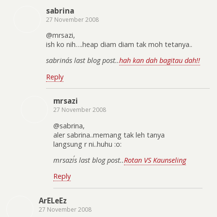
sabrina
27 November 2008
@mrsazi,
ish ko nih….heap diam diam tak moh tetanya..
sabrina´s last blog post..
hah kan dah bagitau dah!!
Reply
mrsazi
27 November 2008
@sabrina,
aler sabrina..memang tak leh tanya
langsung r ni..huhu :o:
mrsazi´s last blog post..
Rotan VS Kaunseling
Reply
ArELeEz
27 November 2008