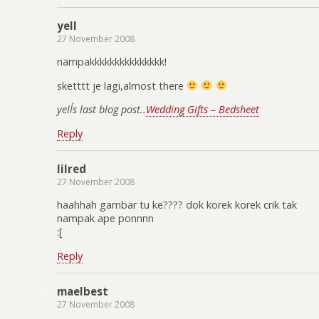
yell
27 November 2008
nampakkkkkkkkkkkkkkk!
sketttt je lagi,almost there
yell´s last blog post..
Wedding Gifts – Bedsheet
Reply
lilred
27 November 2008
haahhah gambar tu ke???? dok korek korek crik tak
nampak ape ponnnn
:[
Reply
maelbest
27 November 2008