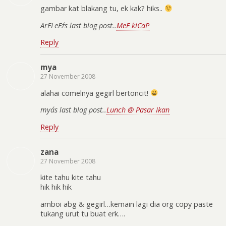
gambar kat blakang tu, ek kak? hiks..
ArELeEz´s last blog post..
MeE kiCaP
Reply
mya
27 November 2008
alahai comelnya gegirl bertoncit!
mya´s last blog post..
Lunch @ Pasar Ikan
Reply
zana
27 November 2008
kite tahu kite tahu
hik hik hik
amboi abg & gegirl…kemain lagi dia org copy paste
tukang urut tu buat erk….