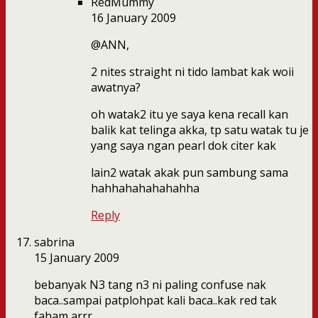
RedMummy
16 January 2009
@ANN,
2 nites straight ni tido lambat kak woii
awatnya?
oh watak2 itu ye saya kena recall kan
balik kat telinga akka, tp satu watak tu je
yang saya ngan pearl dok citer kak
lain2 watak akak pun sambung sama
hahhahahahahahha
Reply
sabrina
15 January 2009
bebanyak N3 tang n3 ni paling confuse nak
baca..sampai patplohpat kali baca..kak red tak
faham arrr…