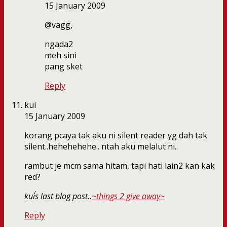
15 January 2009
@vagg,
ngada2
meh sini
pang sket
Reply
kui
15 January 2009
korang pcaya tak aku ni silent reader yg dah tak
silent..hehehehehe.. ntah aku melalut ni..
rambut je mcm sama hitam, tapi hati lain2 kan kak
red?
kui´s last blog post..
~things 2 give away~
Reply