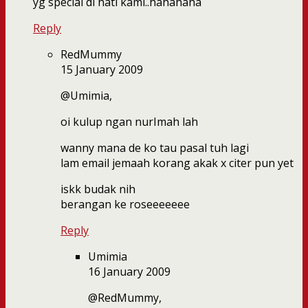
yg special di hati kami..hahahaha
Reply
RedMummy
15 January 2009
@Umimia,
oi kulup ngan nurImah lah
wanny mana de ko tau pasal tuh lagi
lam email jemaah korang akak x citer pun yet
iskk budak nih
berangan ke roseeeeeee
Reply
Umimia
16 January 2009
@RedMummy,