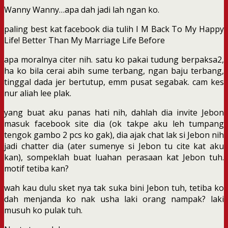
Wanny Wanny…apa dah jadi lah ngan ko.
paling best kat facebook dia tulih I M Back To My Happy
Life! Better Than My Marriage Life Before
apa moralnya citer nih. satu ko pakai tudung berpaksa2,
ha ko bila cerai abih sume terbang, ngan baju terbang,
tinggal dada jer bertutup, emm pusat segabak. cam kes
nur aliah lee plak.
yang buat aku panas hati nih, dahlah dia invite Jebon
masuk facebook site dia (ok takpe aku leh tumpang
tengok gambo 2 pcs ko gak), dia ajak chat lak si Jebon nih
jadi chatter dia (ater sumenye si Jebon tu cite kat aku
kan), sompeklah buat luahan perasaan kat Jebon tuh.
motif tetiba kan?
wah kau dulu sket nya tak suka bini Jebon tuh, tetiba ko
dah menjanda ko nak usha laki orang nampak? laki
musuh ko pulak tuh.