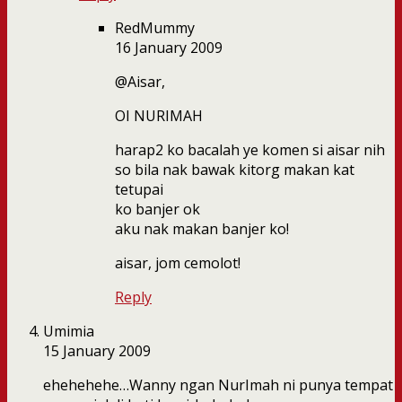
RedMummy
16 January 2009
@Aisar,
OI NURIMAH
harap2 ko bacalah ye komen si aisar nih
so bila nak bawak kitorg makan kat
tetupai
ko banjer ok
aku nak makan banjer ko!
aisar, jom cemolot!
Reply
Umimia
15 January 2009
ehehehehe…Wanny ngan NurImah ni punya tempat