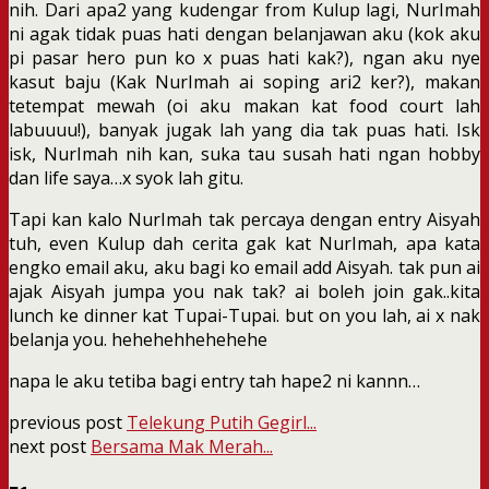
nih. Dari apa2 yang kudengar from Kulup lagi, NurImah
ni agak tidak puas hati dengan belanjawan aku (kok aku
pi pasar hero pun ko x puas hati kak?), ngan aku nye
kasut baju (Kak NurImah ai soping ari2 ker?), makan
tetempat mewah (oi aku makan kat food court lah
labuuuu!), banyak jugak lah yang dia tak puas hati. Isk
isk, NurImah nih kan, suka tau susah hati ngan hobby
dan life saya…x syok lah gitu.
Tapi kan kalo NurImah tak percaya dengan entry Aisyah
tuh, even Kulup dah cerita gak kat NurImah, apa kata
engko email aku, aku bagi ko email add Aisyah. tak pun ai
ajak Aisyah jumpa you nak tak? ai boleh join gak..kita
lunch ke dinner kat Tupai-Tupai. but on you lah, ai x nak
belanja you. hehehehhehehehe
napa le aku tetiba bagi entry tah hape2 ni kannn…
previous post
Telekung Putih Gegirl...
next post
Bersama Mak Merah...