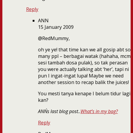
Reply
ANN
15 January 2009
@RedMummy,
oh ye ye! that time kan we all gosip abt so
many ppl – berbagai watak (hahaha, mcm
sesi tambah dosa pulak), so tak perasan
you were actually talking abt ‘her’, tapi ni
pun I ingat-ingat lupa! Maybe we need
another session to recap balik the juices!
You mesti tanya kenape I belum tidur lagi
kan?
ANN´s last blog post..
What’s in my bag?
Reply