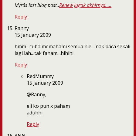
Myra´s last blog post..
Renew jugak akhirnya…..
Reply
Ranny
15 January 2009
hmm…cuba memahami semua nie….nak baca sekali
lagi lah…tak faham…hihihi
Reply
RedMummy
15 January 2009
@Ranny,
eii ko pun x paham
aduhhi
Reply
ANN