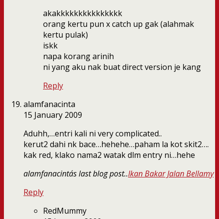
akakkkkkkkkkkkkkkk
orang kertu pun x catch up gak (alahmak
kertu pulak)
iskk
napa korang arinih
ni yang aku nak buat direct version je kang
Reply
alamfanacinta
15 January 2009
Aduhh,…entri kali ni very complicated..
kerut2 dahi nk bace…hehehe…paham la kot skit2….
kak red, klako nama2 watak dlm entry ni…hehe
alamfanacinta´s last blog post..
Ikan Bakar Jalan Bellamy
Reply
RedMummy