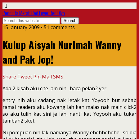
Pencinta Merah Red Lover Red Diva
15 January 2009 • 51 comments
Kulup Aisyah NurImah Wanny
and Pak Jop!
Share
Tweet
Pin
Mail
SMS
Ada 2 kisah aku cite lam nih…baca pelan2 yer.
entry nih aku cadang nak letak kat Yoyooh but sebab
ramai readers aku kowang lah kan malas nak main click2
so aku tulih kat sini je lah, nanti kat Yoyooh aku tukar
tambah2 sket.
Ni pompuan nih lak namanya Wanny ehehhehehe…so dia