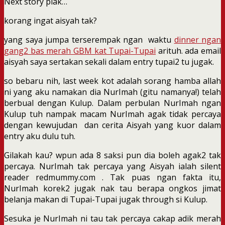
Next story plak…
korang ingat aisyah tak?
yang saya jumpa terserempak ngan waktu
dinner ngan
gang2 bas merah GBM kat Tupai-Tupai
arituh. ada email
aisyah saya sertakan sekali dalam entry tupai2 tu jugak.
so bebaru nih, last week kot adalah sorang hamba allah
ni yang aku namakan dia NurImah (gitu namanya!) telah
berbual dengan Kulup. Dalam perbulan NurImah ngan
Kulup tuh nampak macam NurImah agak tidak percaya
dengan kewujudan dan cerita Aisyah yang kuor dalam
entry aku dulu tuh.
Gilakah kau? wpun ada 8 saksi pun dia boleh agak2 tak
percaya. NurImah tak percaya yang Aisyah ialah silent
reader redmummy.com . Tak puas ngan fakta itu,
NurImah korek2 jugak nak tau berapa ongkos jimat
belanja makan di Tupai-Tupai jugak through si Kulup.
Sesuka je NurImah ni tau tak percaya cakap adik merah