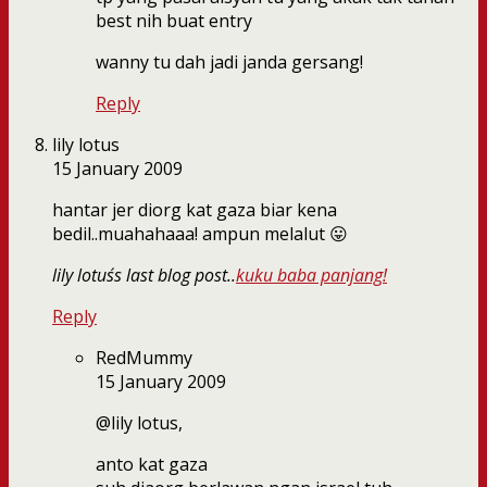
best nih buat entry
wanny tu dah jadi janda gersang!
Reply
lily lotus
15 January 2009
hantar jer diorg kat gaza biar kena
bedil..muahahaaa! ampun melalut 😛
lily lotus´s last blog post..
kuku baba panjang!
Reply
RedMummy
15 January 2009
@lily lotus,
anto kat gaza