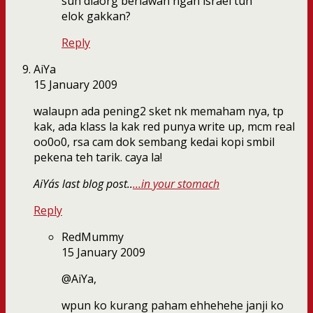
suh diaorg berlawan ngan israel tuh
elok gakkan?
Reply
AiYa
15 January 2009
walaupn ada pening2 sket nk memaham nya, tp
kak, ada klass la kak red punya write up, mcm real
oo0o0, rsa cam dok sembang kedai kopi smbil
pekena teh tarik. caya la!
AiYa´s last blog post..
…in your stomach
Reply
RedMummy
15 January 2009
@AiYa,
wpun ko kurang paham ehhehehe janji ko