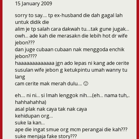
15 January 2009
sorry to say…. tp ex-husband die dah gagal lah
untuk didik die
alim je tp salah cara dakwah tu….tak gune jugak…
owh… ade kah die merasakn die lebih hot dr wife
jebon???
dan juge cubaan cubaan nak menggoda enchik
jebon????
haaaaaaaaaaaaa jgn ado lepas ni kang ade cerite
susulan wife jebon g ketukpintu umah wanny tu
lang
cam cerite mak merah dulu…. 🙂
eh…. ni ni… si Imah lenggok nih…..(eh… nama tuh,..
hahhahahha)
asal plak nak caya tak nak caya
kehidupan org…
suke la kan…
ape die ingat smue org mcm perangai die kah???
suke menjaja fake story???