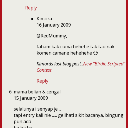
Reply
Kimora
16 January 2009
@RedMummy,
faham kak cuma hehehe tak tau nak
komen camane hehehehe 🙂
Kimora´s last blog post..
New “Birdie Scripted”
Contest
Reply
mama belian & cengal
15 January 2009
selalunya i senyap je…
tapi entry kali nie ….. gelihati sikit bacanya, bingung
pun ada
ha ha ha…