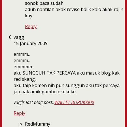
sonok baca sudah
aduh nantilah akak revise balik kalo akak rajin
kay
Reply
vagg
15 January 2009
emmm..
emmm..
emmmm..
aku SUNGGUH TAK PERCAYA aku masuk blog kak
red skang..
aku taip komen nih pun sungguh aku tak percaya.
jap nak amik gambo ekekeke
vagg´s last blog post..
WALLET BURUKKKK!
Reply
RedMummy