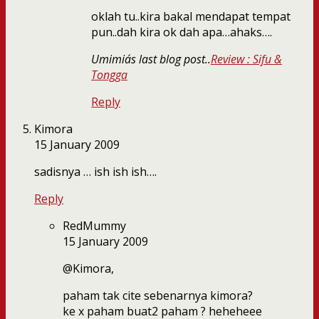
oklah tu..kira bakal mendapat tempat
pun..dah kira ok dah apa…ahaks….
Umimia´s last blog post..
Review : Sifu &
Tongga
Reply
Kimora
15 January 2009
sadisnya … ish ish ish….
Reply
RedMummy
15 January 2009
@Kimora,
paham tak cite sebenarnya kimora?
ke x paham buat2 paham ? heheheee