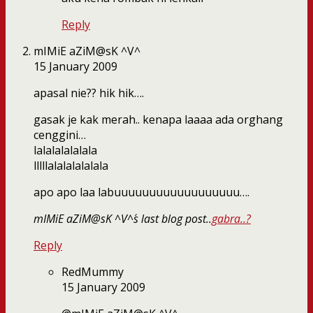
Reply
mIMiE aZiM@sK ^V^
15 January 2009
apasal nie?? hik hik….
gasak je kak merah.. kenapa laaaa ada orghang
cenggini…
lalalalalalala
lllllalalalalalala
apo apo laa labuuuuuuuuuuuuuuuuuu….
mIMiE aZiM@sK ^V^´s last blog post..
gabra..?
Reply
RedMummy
15 January 2009