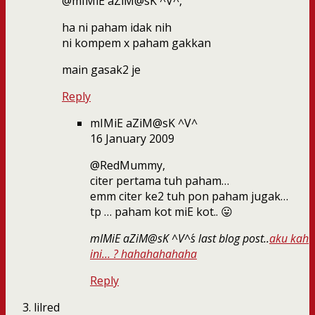
@mIMiE aZiM@sK ^V^,
ha ni paham idak nih
ni kompem x paham gakkan
main gasak2 je
Reply
mIMiE aZiM@sK ^V^
16 January 2009
@RedMummy,
citer pertama tuh paham…
emm citer ke2 tuh pon paham jugak…
tp … paham kot miE kot.. 😛
mIMiE aZiM@sK ^V^´s last blog post..
aku kah
ini… ? hahahahahaha
Reply
lilred