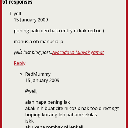
51 responses
yell
15 January 2009
poning palo den baca entry ni kak red oi..:)
manusia oh manusia :p
yell´s last blog post..
Avocado vs Minyak gamat
Reply
RedMummy
15 January 2009
@yell,
alah napa pening lak
akak nih buat cite ni coz x nak too direct sgt
hoping korang leh paham sekilas
iskk
aku kena rombak ni lenkali