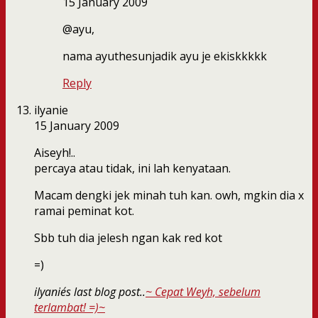
15 January 2009
@ayu,
nama ayuthesunjadik ayu je ekiskkkkk
Reply
ilyanie
15 January 2009
Aiseyh!..
percaya atau tidak, ini lah kenyataan.
Macam dengki jek minah tuh kan. owh, mgkin dia x
ramai peminat kot.
Sbb tuh dia jelesh ngan kak red kot
=)
ilyanie´s last blog post..
~ Cepat Weyh, sebelum
terlambat! =)~