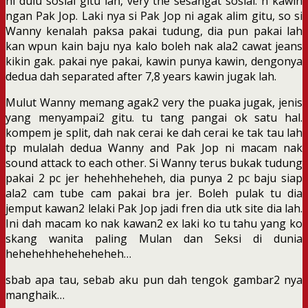
ni dulu sosial gitu lah, very the sesangat sosial. n kawin
ngan Pak Jop. Laki nya si Pak Jop ni agak alim gitu, so si
Wanny kenalah paksa pakai tudung, dia pun pakai lah
kan wpun kain baju nya kalo boleh nak ala2 cawat jeans
kikin gak. pakai nye pakai, kawin punya kawin, dengonya
dedua dah separated after 7,8 years kawin jugak lah.
Mulut Wanny memang agak2 very the puaka jugak, jenis
yang menyampai2 gitu. tu tang pangai ok satu hal.
kompem je split, dah nak cerai ke dah cerai ke tak tau lah
tp mulalah dedua Wanny and Pak Jop ni macam nak
sound attack to each other. Si Wanny terus bukak tudung
pakai 2 pc jer hehehheheheh, dia punya 2 pc baju siap
ala2 cam tube cam pakai bra jer. Boleh pulak tu dia
jemput kawan2 lelaki Pak Jop jadi fren dia utk site dia lah.
Ini dah macam ko nak kawan2 ex laki ko tu tahu yang ko
skang wanita paling Mulan dan Seksi di dunia
hehehehheheheheheh…
sbab apa tau, sebab aku pun dah tengok gambar2 nya
manghaik…