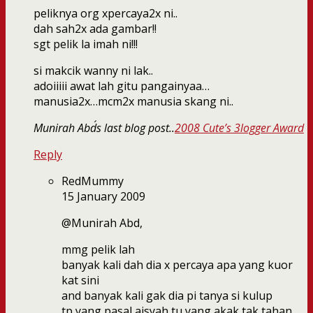
peliknya org xpercaya2x ni..
dah sah2x ada gambar!!
sgt pelik la imah ni!!!
si makcik wanny ni lak..
adoiiiii awat lah gitu pangainyaa…
manusia2x…mcm2x manusia skang ni..
Munirah Abd´s last blog post..
2008 Cute’s 3logger Award
Reply
RedMummy
15 January 2009
@Munirah Abd,
mmg pelik lah
banyak kali dah dia x percaya apa yang kuor
kat sini
and banyak kali gak dia pi tanya si kulup
tp yang pasal aisyah tu yang akak tak tahan