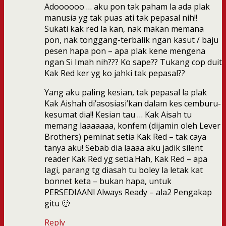
Adoooooo … aku pon tak paham la ada plak
manusia yg tak puas ati tak pepasal nih!!
Sukati kak red la kan, nak makan memana
pon, nak tonggang-terbalik ngan kasut / baju
pesen hapa pon – apa plak kene mengena
ngan Si Imah nih??? Ko sape?? Tukang cop duit
Kak Red ker yg ko jahki tak pepasal??
Yang aku paling kesian, tak pepasal la plak
Kak Aishah di’asosiasi’kan dalam kes cemburu-
kesumat dia!! Kesian tau … Kak Aisah tu
memang laaaaaaa, konfem (dijamin oleh Lever
Brothers) peminat setia Kak Red – tak caya
tanya aku! Sebab dia laaaa aku jadik silent
reader Kak Red yg setia.Hah, Kak Red – apa
lagi, parang tg diasah tu boley la letak kat
bonnet keta – bukan hapa, untuk
PERSEDIAAN! Always Ready – ala2 Pengakap
gitu 🙂
Reply