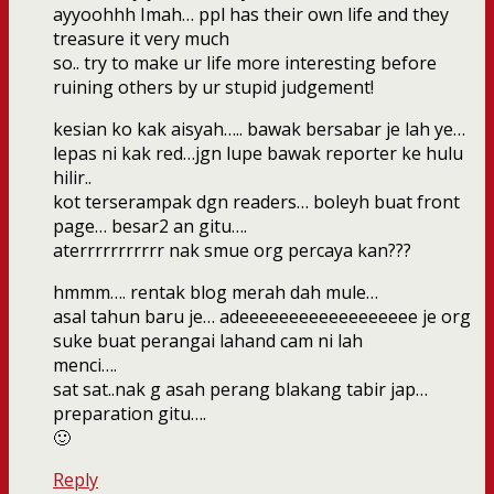
ayyoohhh Imah… ppl has their own life and they
treasure it very much
so.. try to make ur life more interesting before
ruining others by ur stupid judgement!
kesian ko kak aisyah….. bawak bersabar je lah ye…
lepas ni kak red…jgn lupe bawak reporter ke hulu
hilir..
kot terserampak dgn readers… boleyh buat front
page… besar2 an gitu….
aterrrrrrrrrrr nak smue org percaya kan???
hmmm…. rentak blog merah dah mule…
asal tahun baru je… adeeeeeeeeeeeeeeeeee je org
suke buat perangai lahand cam ni lah
menci….
sat sat..nak g asah perang blakang tabir jap…
preparation gitu….
🙂
Reply