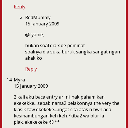
Reply
RedMummy
15 January 2009
@ilyanie,
bukan soal dia x de peminat
soalnya dia suka buruk sangka sangat ngan
akak ko
Reply
Myra
15 January 2009
2 kali aku baca entry ari ni..nak paham kan
ekekekke…sebab nama2 pelakonnya the very the
klasik taw ekekeke….ingat cita atas n bwh ada
kesinambungan keh keh..*tiba2 wa blur la
plak..ekekekeke 🙂 **