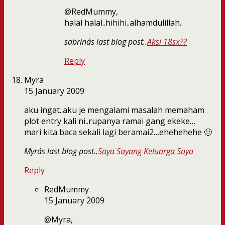
@RedMummy,
halal halal..hihihi..alhamdulillah..
sabrina´s last blog post..
Aksi 18sx??
Reply
Myra
15 January 2009
aku ingat..aku je mengalami masalah memaham
plot entry kali ni..rupanya ramai gang ekeke…
mari kita baca sekali lagi beramai2…ehehehehe 🙂
Myra´s last blog post..
Saya Sayang Keluarga Saya
Reply
RedMummy
15 January 2009
@Myra,