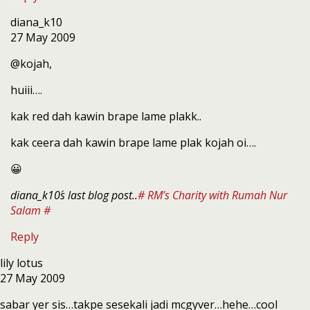
diana_k10
27 May 2009
@kojah,
huiii….
kak red dah kawin brape lame plakk..
kak ceera dah kawin brape lame plak kojah oi….
😀
diana_k10´s last blog post..
# RM’s Charity with Rumah Nur
Salam #
Reply
lily lotus
27 May 2009
sabar yer sis…takpe sesekali jadi mcgyver…hehe…cool