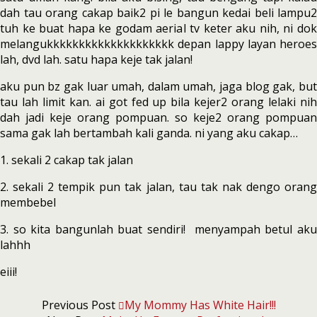
dah tau orang cakap baik2 pi le bangun kedai beli lampu2
tuh ke buat hapa ke godam aerial tv keter aku nih, ni dok
melangukkkkkkkkkkkkkkkkkkkk depan lappy layan heroes
lah, dvd lah. satu hapa keje tak jalan!
aku pun bz gak luar umah, dalam umah, jaga blog gak, but
tau lah limit kan. ai got fed up bila kejer2 orang lelaki nih
dah jadi keje orang pompuan. so keje2 orang pompuan
sama gak lah bertambah kali ganda. ni yang aku cakap…
1. sekali 2 cakap tak jalan
2. sekali 2 tempik pun tak jalan, tau tak nak dengo orang
membebel
3. so kita bangunlah buat sendiri! menyampah betul aku
lahhh
eiii!
Previous Post
My Mommy Has White Hair!!!