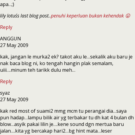
apa…;)
lily lotus´s last blog post..
penuhi keperluan bukan kehendak 😛
Reply
ANGGUN
27 May 2009
kak, jangan le murka2 ek? takot aku le…sekalik aku baru je
nak baca blog ni, ko tengah hangin plak semalam,
uiii….minum teh tarikk dulu meh…
Reply
syaz
27 May 2009
kak red most of suami2 mmg mcm tu perangai dia…saya
pun hadap…lampu bilik air yg terbakar tu dh kat 4 bulan dh
blow…asyik pakai lilin je….kene sound dgn mertua baru
jalan….kita yg bercakap hari2…bg hint mata…leser