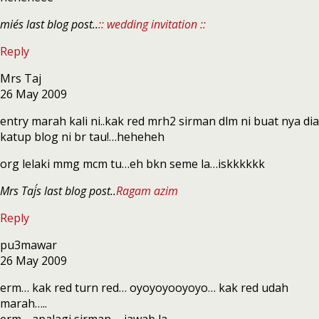
mie´s last blog post..
:: wedding invitation ::
Reply
Mrs Taj
26 May 2009
entry marah kali ni..kak red mrh2 sirman dlm ni buat nya dia
katup blog ni br tau!…heheheh
org lelaki mmg mcm tu…eh bkn seme la…iskkkkkk
Mrs Taj´s last blog post..
Ragam azim
Reply
pu3mawar
26 May 2009
erm… kak red turn red… oyoyoyooyoyo… kak red udah
marah…..
erm… apalagi sirman…. jawab la….