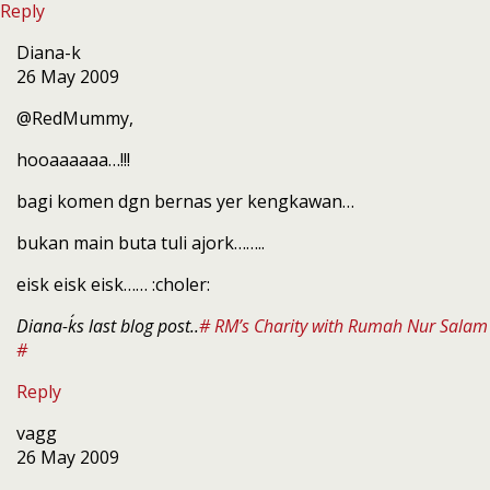
Reply
Diana-k
26 May 2009
@RedMummy,
hooaaaaaa…!!!
bagi komen dgn bernas yer kengkawan…
bukan main buta tuli ajork……..
eisk eisk eisk…… :choler:
Diana-k´s last blog post..
# RM’s Charity with Rumah Nur Salam
#
Reply
vagg
26 May 2009