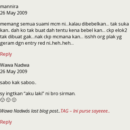
mannira
26 May 2009
memang semua suami mcm ni…kalau dibebelkan… tak suka
kan.. dah ko tak buat dah tentu kena bebel kan… ckp elok2
tak dibuat gak…nak ckp mcmana kan… isshh org plak yg
geram dgn entry red ni..heh..heh…
Reply
Wawa Nadwa
26 May 2009
sabo kak saboo..
sy ingtkan “aku laki” ni bro sirman.
🙂 🙂 🙂
Wawa Nadwa´s last blog post..
TAG – Ini purse sayeeee..
Reply