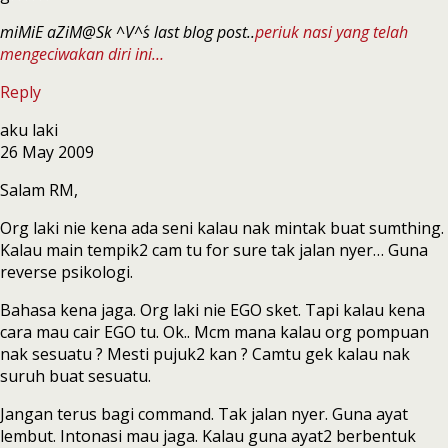
miMiE aZiM@Sk ^V^´s last blog post..
periuk nasi yang telah
mengeciwakan diri ini…
Reply
aku laki
26 May 2009
Salam RM,
Org laki nie kena ada seni kalau nak mintak buat sumthing.
Kalau main tempik2 cam tu for sure tak jalan nyer… Guna
reverse psikologi.
Bahasa kena jaga. Org laki nie EGO sket. Tapi kalau kena
cara mau cair EGO tu. Ok.. Mcm mana kalau org pompuan
nak sesuatu ? Mesti pujuk2 kan ? Camtu gek kalau nak
suruh buat sesuatu.
Jangan terus bagi command. Tak jalan nyer. Guna ayat
lembut. Intonasi mau jaga. Kalau guna ayat2 berbentuk