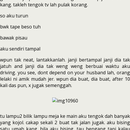
kang. takleh tengok tv lah pulak korang.
so aku turun
bwk tape beso tuh
bawak pisau
aku sendiri tampal
wpun tak neat, lantakkanlah. janji bertampal janji dia tak
jatuh and janji dia tak weng weng berbuai waktu aku
driving. you see, dont depend on your husband lah, orang
lelaki ni amik mudah jer. wpun dia buat, dia buat, after 10
kali das pun, x jugak semenggah.
tu lampu2 bilik lampu meja ke main aku tengok dah banyak
yang kojol. cakap sekali 2 buat tak jalan jugak. aku bising
satu umah kang. bila aku bising, tau bengang tapi kalau