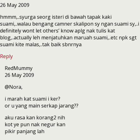
26 May 2009
hmmm,..syurga seorg isteri di bawah tapak kaki
suami,..walau bengang camner skalipon sy ngan suami sy,..i
definitely wont let others’ know aplg nak tulis kat
blog,..actually leh menjatuhkan maruah suami,..etc npk sgt
suami kite malas,..tak baik sbnrnya
Reply
RedMummy
26 May 2009
@Nora,
i marah kat suami i ker?
or u yang main serkap jarang??
aku rasa kan korang2 nih
kot ye pun nak negur kan
pikir panjang lah