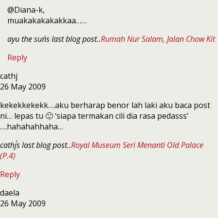
@Diana-k,
muakakakakakkaa……
ayu the sun´s last blog post..
Rumah Nur Salam, Jalan Chow Kit
Reply
cathj
26 May 2009
kekekkekekk….aku berharap benor lah laki aku baca post
ni… lepas tu 🙂 ‘siapa termakan cili dia rasa pedasss’
….hahahahhaha…
cathj´s last blog post..
Royal Museum Seri Menanti Old Palace
(P.4)
Reply
daela
26 May 2009