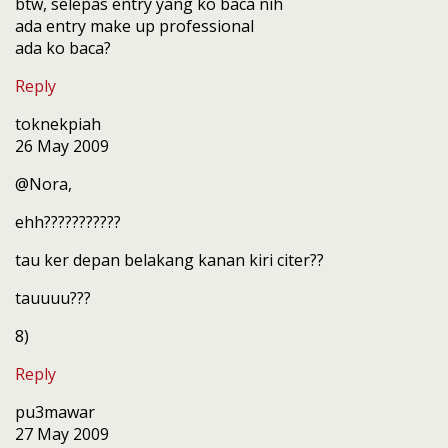
btw, selepas entry yang ko baca nih
ada entry make up professional
ada ko baca?
Reply
toknekpiah
26 May 2009
@Nora,
ehh???????????
tau ker depan belakang kanan kiri citer??
tauuuu???
8)
Reply
pu3mawar
27 May 2009