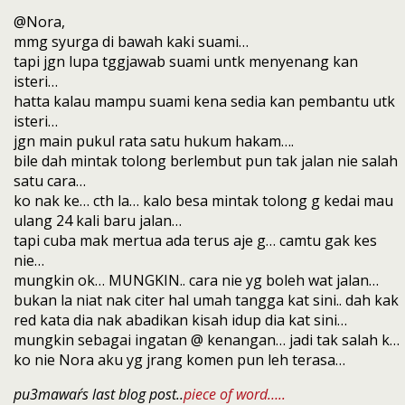
@Nora,
mmg syurga di bawah kaki suami…
tapi jgn lupa tggjawab suami untk menyenang kan
isteri…
hatta kalau mampu suami kena sedia kan pembantu utk
isteri…
jgn main pukul rata satu hukum hakam….
bile dah mintak tolong berlembut pun tak jalan nie salah
satu cara…
ko nak ke… cth la… kalo besa mintak tolong g kedai mau
ulang 24 kali baru jalan…
tapi cuba mak mertua ada terus aje g… camtu gak kes
nie…
mungkin ok… MUNGKIN.. cara nie yg boleh wat jalan…
bukan la niat nak citer hal umah tangga kat sini.. dah kak
red kata dia nak abadikan kisah idup dia kat sini…
mungkin sebagai ingatan @ kenangan… jadi tak salah k…
ko nie Nora aku yg jrang komen pun leh terasa…
pu3mawar´s last blog post..
piece of word…..