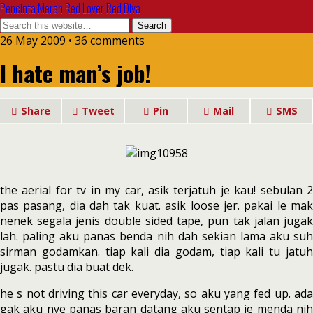
Pencinta Merah Red Lover Red Diva
26 May 2009 • 36 comments
I hate man’s job!
Share
Tweet
Pin
Mail
SMS
the aerial for tv in my car, asik terjatuh je kau! sebulan 2
pas pasang, dia dah tak kuat. asik loose jer. pakai le mak
nenek segala jenis double sided tape, pun tak jalan jugak
lah. paling aku panas benda nih dah sekian lama aku suh
sirman godamkan. tiap kali dia godam, tiap kali tu jatuh
jugak. pastu dia buat dek.
he s not driving this car everyday, so aku yang fed up. ada
gak aku nye panas baran datang aku sentap je menda nih