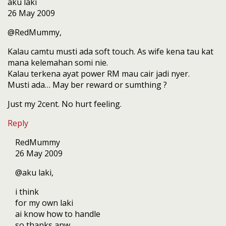
aku laki
26 May 2009
@RedMummy,
Kalau camtu musti ada soft touch. As wife kena tau kat
mana kelemahan somi nie.
Kalau terkena ayat power RM mau cair jadi nyer.
Musti ada… May ber reward or sumthing ?
Just my 2cent. No hurt feeling.
Reply
RedMummy
26 May 2009
@aku laki,
i think
for my own laki
ai know how to handle
so thanks anw