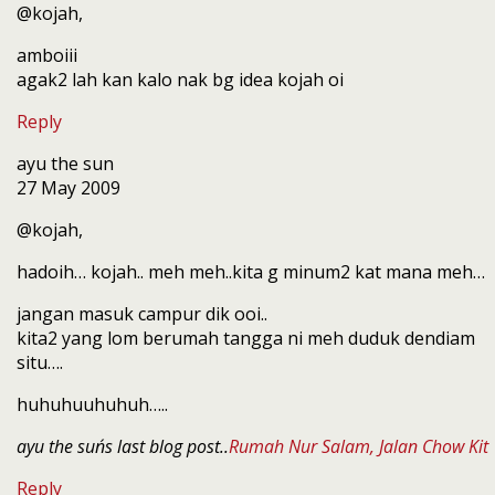
@kojah,
amboiii
agak2 lah kan kalo nak bg idea kojah oi
Reply
ayu the sun
27 May 2009
@kojah,
hadoih… kojah.. meh meh..kita g minum2 kat mana meh…
jangan masuk campur dik ooi..
kita2 yang lom berumah tangga ni meh duduk dendiam
situ….
huhuhuuhuhuh…..
ayu the sun´s last blog post..
Rumah Nur Salam, Jalan Chow Kit
Reply