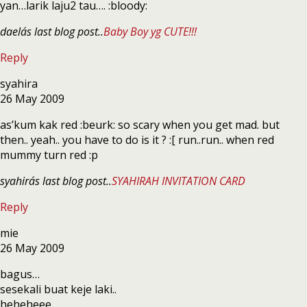
yan…larik laju2 tau…. :bloody:
daela´s last blog post..
Baby Boy yg CUTE!!!
Reply
syahira
26 May 2009
as’kum kak red :beurk: so scary when you get mad. but
then.. yeah.. you have to do is it ? :[ run..run.. when red
mummy turn red :p
syahira´s last blog post..
SYAHIRAH INVITATION CARD
Reply
mie
26 May 2009
bagus…
sesekali buat keje laki..
heheheee