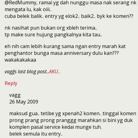
@RedMummy, ramai yg dah nunggu masa nak serang nk
mengata lu, kak oiii..
cuba belek balik.. entry yg elok2.. baik2.. byk ke komen??
nk nasihat pun bukan org xbleh terima..
tp make sure hujung pangkalnya kita tau..
eh nih cam lebih kurang sama ngan entry marah kat
penghantor bunga masa anniversary dulu kan???
wakakakakaa
vagg´s last blog post..
AKU..
Reply
vagg
26 May 2009
maksud gua.. tetibe yg xpenah2 komen.. tinggal komen
prong prang prong pranggg marahkan si bini yg duk
komplen pasal service kedai munge tuh.
belek semula itu entry..