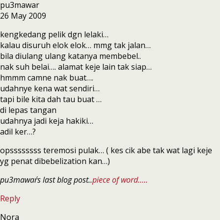
pu3mawar
26 May 2009
kengkedang pelik dgn lelaki…
kalau disuruh elok elok… mmg tak jalan…
bila diulang ulang katanya membebel..
nak suh belai…. alamat keje lain tak siap…
hmmm camne nak buat….
udahnye kena wat sendiri…
tapi bile kita dah tau buat …
di lepas tangan
udahnya jadi keja hakiki…
adil ker…?
opssssssss teremosi pulak… ( kes cik abe tak wat lagi keje
yg penat dibebelization kan…)
pu3mawar´s last blog post..
piece of word…..
Reply
Nora