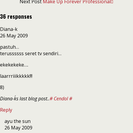
Next Post
Make Up Forever Professional
36 responses
Diana-k
26 May 2009
pastuh…
terussssss seret tv sendiri…
ekekekeke….
laarrriiikkkkk!!!
8)
Diana-k´s last blog post..
# Cendol #
Reply
ayu the sun
26 May 2009