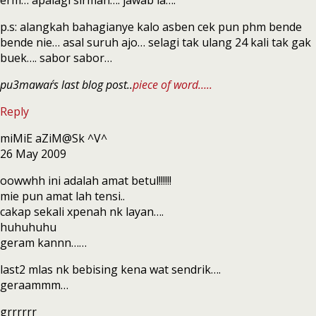
p.s: alangkah bahagianye kalo asben cek pun phm bende
bende nie… asal suruh ajo… selagi tak ulang 24 kali tak gak
buek…. sabor sabor…
pu3mawar´s last blog post..
piece of word…..
Reply
miMiE aZiM@Sk ^V^
26 May 2009
oowwhh ini adalah amat betul!!!!!!
mie pun amat lah tensi..
cakap sekali xpenah nk layan….
huhuhuhu
geram kannn……
last2 mlas nk bebising kena wat sendrik….
geraammm…
grrrrrr