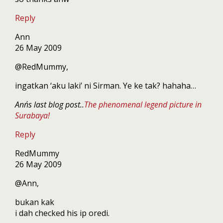
Reply
Ann
26 May 2009
@RedMummy,
ingatkan ‘aku laki’ ni Sirman. Ye ke tak? hahaha…
Ann´s last blog post..
The phenomenal legend picture in
Surabaya!
Reply
RedMummy
26 May 2009
@Ann,
bukan kak
i dah checked his ip oredi.