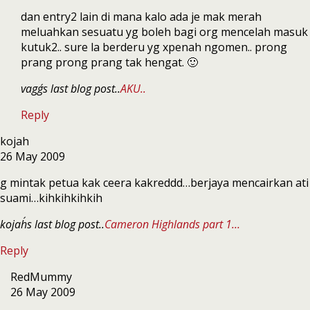
dan entry2 lain di mana kalo ada je mak merah
meluahkan sesuatu yg boleh bagi org mencelah masuk
kutuk2.. sure la berderu yg xpenah ngomen.. prong
prang prong prang tak hengat. 🙂
vagg´s last blog post..
AKU..
Reply
kojah
26 May 2009
g mintak petua kak ceera kakreddd…berjaya mencairkan ati
suami…kihkihkihkih
kojah´s last blog post..
Cameron Highlands part 1…
Reply
RedMummy
26 May 2009