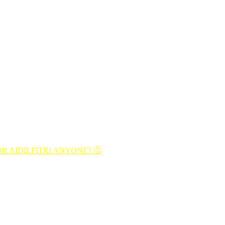
=-.
hehehehehehehe….
 AIDILFITRI ANYONE? 🙂
=-.