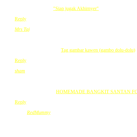
ske gak semperit nih….
.-= Sue´s last blog ..
"Siap jugak Akhirnyer"
=-.
Reply
Mrs Taj
Sep 11, 2009
@ 13:50:04
dapat dodol pastu makan depan tv, terbaiK!!!
.-= Mrs Taj´s last blog ..
Tag gambar kawen (gambo dolu-dolu)
Reply
sham
Sep 11, 2009
@ 13:50:20
my friend jual semperit yg sedap…. maukah… sila sms sy… 
.-= sham´s last blog ..
HOMEMADE BANGKIT SANTAN FOR
Reply
RedMummy
Sep 11, 2009
@ 13:52:57
@sham,