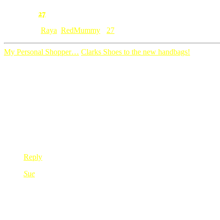
27
Comment:
Category: [
Raya
,
RedMummy
]
27
My Personal Shopper…
Clarks Shoes to the new handbags!
27 Comments
fara
Sep 11, 2009
@ 13:16:41
Kak Red,
sy pun pandai makan semperit….
ihiks….
Reply
Sue
Sep 11, 2009
@ 13:48:40
hehe sy pun br tgk kat concourse KLCC..
mak ai..rege…
hehe x beli pun..