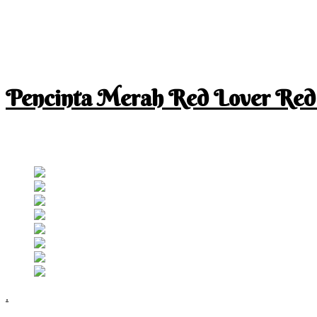
Pencinta Merah Red Lover Red
I am a RED lover so my life is full of RED
Follow RM
.