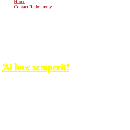
Home
Contact Redmummy
Sep
11
2009
Friday, 1:00 pm
Ai love semperit!